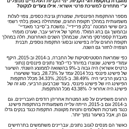
מוגברת בתקופת חגי הקניות.
ימי הקניות העולמיים מנוצלים
ע"י מתחזים למשיכת פרטי אשראי.
אילו צעדים לנקוט?
מספר ההתקפות הפיננסיות, שמטרתן גניבת כספים, צפוי לעלות
משמעותית במהלך תקופת החגים, שמתחילה באופן בלתי רשמי
ביום שישי המכונה "בלק פריידיי", נמשכת ב"סייבר מאנדיי"
ובהמשך גם בחג המולד. מחקר של אירועי עבר, שערכו מומחי
מעבדת קספרסקי מראה, שבמהלך השנים האחרונות, חלה במהלך
תקופת החגים עליה בפישינג ובסוגי התקפות נוספים, תבנית
הצפויה לחזור גם השנה.
כפי שמראות הסטטיסטיקות של החברה, ב-2014 וב-2015, היקף
עמודי פישינג, שנוצרו במיוחד כדי לצוד נתונים פיננסים (נתוני
כרטיס אשראי) היה גבוה ב-9% בהשוואה לממוצע השנתי. השיעור
של פישינג פיננסי בכל 2014 עמד על 28.73%, בעוד ששיעורו
ברבעון הרביעי היה
38.49%
. ב-2015, 34.33% מכלל התקפות
הפישינג היו של פישינג פיננסי, בעוד שברבעון הרביעי, סוג זה של
פישינג היה אחראי ל-
43.38%
מכל ההתקפות.
החגים משפיעים על סוג המטרות אחריהן רודפים העבריינים. גם
ב-2014 וגם ב-2015, הייתה עלייה משמעותית בהתקפות פישינג
כנגד מערכות תשלומים וחנויות מקוונות. התקפות כנגד בנקים גדלו
גם הן, אבל בשיעור נמוך יותר.
כאשר הם מנסים לגנוב נתונים, עבריינים משתמשים בתרחישים