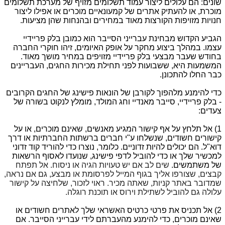
שונים: הם עלולים ליצור עמוד תשלומים מזויף של מערכת תשלומים
מוכרת, או להעתיק אתרים של קמעונאיים מוכרים או אפילו ליצור
חנויות מזויפות הקורצות מאוד במחירים ובהנחות שהן מציעות.
הגביע הקדוש מבחינת עברייני הסייבר הוא כמובן בלק פריידיי
עצמו. במהלך ביצוע מחקר על אופק האיומים, זיהו חוקרי החברה
בחודש שעבר מבצעי בלק פריידיי מזויפים במחיר מושך מאוד.
המשמעות היא, ששבועות לפני תחילת מכירות החגים, העבריינים
כבר החלו להתכונן.
כדי להימנע מלהפוך לקורבן של הונאות פישינג של החגים הקרובים
- בלק פריידיי, סייבר מאנדיי וחג המולד, מומלץ לנקוט בשורה של
צעדים:
1) אל תלחץ על אף קישור המגיע מאנשים, שאינם מוכרים, או על
קישורים חשודים, שנשלחו ע"י חברים ברשתות החברתיות או דרך
דוא"ל. הם יכולים להיות זדוניים. כלומר, נוצרו כדי להוריד קוד זדוני
למכשיר שלך או כדי להוביל לדפי פישינג, שנועדו לאסוף הרשאות
של משתמשים.
שים לב אם יש טעויות הגיה או ניסוח.
אל תפתח
קבצים, שצורפו אליך בגוף המייל לפרסומת או מבצע, גם אם נראה,
שמדובר באתר קניות, שאתה מכיר.
ראוי לזכור, שלחיצה על קישור
עלולה גם להוביל לשתילת וירוס או תוכנת רוגלה.
2) אל תכניס את פרטי כרטיס האשראי שלך לאתרים חשודים או
שאינם מוכרים, כדי להימנע מהעברתם לידי עברייני הסייבר. אם