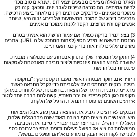
האתרים האלה מציעים מבצעים יוצאי דופן, שנראים טוב מכדי
להיות אמיתיים, הם כנראה שייכים לעבריינים.
ומכאן:
קנה רק
ממוכרים אמינים
- פידבקים שנותנים הקונים לאחר ביצוע הרכישה,
מרכיבים דירוג של המוכר. המשמעות של דירוג גבוה היא, שיותר
אנשים קנו והיו מרוצים. הקפד לקנות ממוכרים אמינים.
3) בצע תמיד בדיקה כפולה אם עמוד הרשת הוא אמיתי בטרם
הכנסת הרשאה או מידע חסוי (לפחות הסתכל על ה-
URL
). אתרים
מזויפים עלולים להיראות בדיוק כמו האמיתיים.
4) התקן על המכשיר שלך פתרון אבטחה, עם טכנולוגיה מובנית,
שנועדה למנוע הונאות פיננסיות וליצור סביבה מאובטחת לעסקאות
פיננסיות בכל הרמות.
דיוויד אם
, חוקר אבטחה ראשי, מעבדת קספרסקי: "בתקופה
רגילה, בנקים מסתמכים על אלגוריתם כדי לקבל התראה כאשר
מתקיימת תבנית חריגה של הוצאות בחשבונות של לקוחות. במהלך
תקופות כגון בלק פריידיי וסייבר מאנדיי, קשה להם הרבה יותר לנטר
אירועים השונים מדפוס ההתנהלות הרגיל של הלקוח.
הבנקים לא רוצים להגביל את ההוצאה בזמן כזה, אבל המציאות
היא, שאנשים מוציאים כסף בצורה מאוד שונה מההרגלים שלהם,
ומעל לרף הרגיל. הדבר יוצר עבור עברייני סייבר את הסביבה
המושלמת להוציא אל הפועל פעילות זדונית, שתייצר עבורם כסף,
לפני שהלקוחות או הבנקים מודעים אליהם ופועלים בנושא".