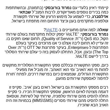
קיימתי ראיון בלעדי עם
נמרוד בורובסקי
(בתמונה), ובהשתתפות
כמה בכירים נוספים מאודיוקודס, לרבות המנכ"ל
שבתאי
אדלסברג
, כדי לשמוע על מימוש הרעיון של שירותי תקשורת
וטלפוניה מתקדמים בענן וכיצד התחום הזה מתפתח בישראל.
שאלה
: למה אתם מתעניינים ב-
VoLTE
?
נמרוד בורובסקי
: "
VoLTE
יספק יכולות מתקדמות בעולם שירותי
הקול, כמו
QoS
(ר"ת:
Quality of Service
), תחום שאנו חזקים בו.
זה עדיין לא תחום ליבה אצלנו כי אנו מרוכזים בעיקר בעולם
הפתרונות ל-
Enterprises
, בעיקר פתרונות של
OTT
(ר"ת:
Over
The Top
) ובענן. אבל, התחלנו לעסוק בזה כי עולם שירותי הסלולר
בדרך ליישם
VoLTE
.
כיום, ספקי התקשורת ובכללם ספקי התקשורת הסלולרית מתקשים
לזהות מי הוא 'האויב' ומי הוא 'האוהב'. זה מוביל את מפעילי
התקשורת הגדולים, שנמצאים כיום בפרשת דרכים, לפתח 'תורת
לחימה' לאספקת שירותים מהענן.
רבים מספקי התקשורת גם בישראל רואים בענן 'אויב'. סקייפ זו
דוגמה מצוינת לאיום הראשון, שספקי התקשורת הכירו. כי סקייפ
החלה להסיט מהם שירותי טלפוניה, שירותי קול לשיחות. ווטסאפ
החלה להסיט מהם שירותי מסרים (
SMS
\
MMS
) בכמויות וזה היה
האויב הבא שהכירו.