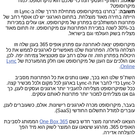
שאלה
: השותף העסקי המרכזי שלכם הוא מיקרוסופט. למה
מיקרוסופט?
תשובה
: "בחרנו במיקרוסופט מתחילת הדרך שלה ב-
Lync
וזו
הייתה בחירה מאוד מוצלחת. בתחום הארגוני יש לנו אוסף רחב של
פתרונות המשתלבים בפתרון של מיקרוסופט. אנו עולים במכירות
בכ-30% לשנה במכירת הפתרונות עם מיקרוסופט. זה תחום מאוד
מצליח בשוק העולמי וגם בישראל.
מיקרוסופט יצאה לאחרונה עם פתרון אופיס 365 בענן שלה וזו
הצלחה גדולה. הפתרונות שלנו מאפשרים לארגונים לממש את כל
היכולות בפתרון הזה. זה עולם רחב עם פוטנציאל צמיחה יפה. לכן,
אנו הולכים עם הענן של מיקרוסופט ואנו חלק מהמערכת של
Lync
.
Online
השת"פ שלנו הוא בכך, שאנו נותנים את כל הפתרונות מסביב
ל-
Lync
כדי לחבר את ה-
Lync
בארגון לכל מקום ולכל מכשיר קצה.
ככל שמיקרוסופט מצליחה להעביר יותר ארגונים ועסקים לענן, כך
גם אנו מצליחים למכור יותר פתרונות לאותם עסקים.
בעבר, מיקרוסופט מכרה לארגונים רישיונות. אולם, כשעוברים לענן,
עוברים למודל התשלום החודשי (
SaaS
).
הוצאנו לאחרונה מוצר חדש בשם
One Box 365
הממותג לסביבת
האופיס 365. מהרגע שיצאנו עם המוצר לשוק הוא מיד הפך
להצלחה אדירה.