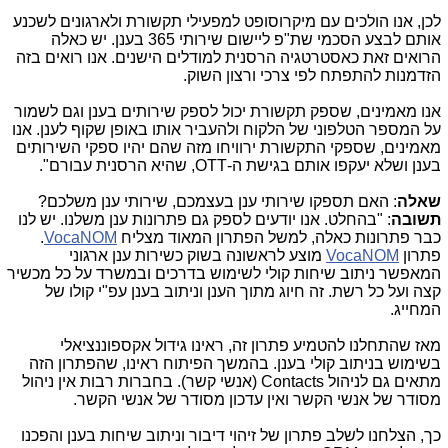
לכן, אנו הולכים עם מיקרוסופט למפעילי תקשורת ולארגונים לשכנע
אותם לבצע הסכמי שת"פ ליישום שירותי 365 בענן. יש כאלה
הרואים זאת כאסטרטגיה הרסנית למודלים הישנים. אנו רואים בזה
הזדמנות להתפתח לפי צרכי ורצון השוק.
אנו מאמינים, שספק תקשורת יכול לספק שירותים בענן וגם לשמור
על המספר הטלפוני של הלקוח ולהעביר אותו באופן שקוף לענן. אנו
מאמינים, שספקי התקשורת ירוויחו מזה שהם יהיו ספקי השירותים
בענן ושלא יעקפו אותם בגישת ה-
OTT
, שהיא הרסנית עבורם".
שאלה
: האם תספקו שירותי ענן בעצמכם, שירותי ענן משלכם?
תשובה
: "בהחלט. אנו יודעים לספק גם פתרונות ענן משלנו. יש לנו
כבר פתרונות כאלה, למשל הפתרון המאוד מצליח
VocaNOM
.
פתרון
VocaNOM
מוצע לראשונה בשוק כשירות ענן ארגוני
המאפשר ניתוב שיחות קולי לשימוש בדרכים ובמשרד על כל מכשיר
קצה ועל כל רשת. זה חיוג מתוך הענן וניתוב בענן עפ"י קולו של
המחייג.
מאז שהתחלנו להטמיע פתרון זה, ראינו גידול אקספוננציאלי
בשימוש בניתוב קולי בענן. בהמשך הפיתוח ראינו, שהפתרון הזה
מתאים גם לניהול
Contacts
(אנשי קשר). בחברות רבות אין ניהול
מסודר של אנשי הקשר ואין עדכון מסודר של אנשי הקשר.
כך, הצלחנו לשלב פתרון של זיהוי דיבור וניתוב שיחות בענן והפכנו