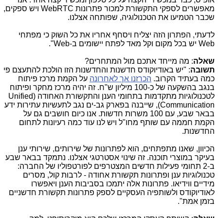
מאפשרים לספקי התקשורת למכור פתרונות
WebRTC
ויש ספקים,
שכבר הטמיעו את הטכנולוגיה, שפותחה אצלנו.
לדעתי, הפתרון הזה יצליח ויסחף אחריו את כל השוק כי מפתחי
Web
יש בכל מקום וקל מאד לפתח יישומים ב-
Web
".
שאלה
: מה מייחד אתכם מול המתחרים?
תשובה
: "יש באודיוקודס חדשנות והחדשנות הזו הולכת להתעצם פי
כמה בעתיד הקרוב.
הכרזנו אך לאחרונה
על הקמת מרכז פיתוח
בנגב בהשקעה של כ-100 מיליון ש"ח. זה יהיה מרכז מחקר ופיתוח
לטכנולוגיות מתקדמות בתחומי הענן והתקשורת האחודה (
Unified
Communication
), שייבנה בפארק גב-ים נגב לתעשיות עתירות ידע
בבאר שבע, עם 100 משרות חדשות. אנו כיום חושבים גם על
הקמת חממה עם שותף מחו"ל ויש לנו עוד כמה רעיונות לתחום
החדשנות.
הכיוון, שאנו מתפתחים, הוא לפתרונות של שירותים, שירותי ענן
בעיקר במוצרי תוכנה. זה שינוי אסטרטגי אצלנו. נתמקד בבאר שבע
ב-2 תחומי פעילות חדשים המצטרפים לפורטפוליו של החברה:
טכנולוגיות ענן ופתרונות תקשורת אחודה - לרבות קול, מסרים
מידיים ווידיאו. פתרונות אלה יתמכו בסביבות הענן ויאפשרו
לאודיוקודס ולשותפיה העסקיים לספק פתרונות תקשורת חדשניים
בזמן אמת".