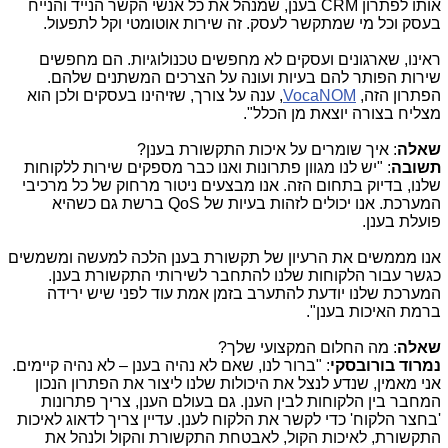
אותו לפתרון
CRM
בענן, שמנהל את כל אנשי הקשר הנייד והנייח
בעסק וכל מי שמתקשר לעסק. זה שירות אוטומטי וקל לתפעול.
ראינו, שארגונים ועסקים לא מחפשים טכנולוגיות. הם מחפשים
שירות הפותר להם בעיות ועונה על הצרכים המשתנים שלהם.
הפתרון הזה,
VocaNOM
, ענה על צורך, שזיהינו בעסקים ולכן הוא
מצליח בצורה יוצאת מן הכלל".
שאלה
: איך שומרים על איכות התקשורת בענן?
תשובה
: "יש לנו מגוון פתרונות ואנו כבר מספקים שירות ללקוחות
שלנו, בדיוק בתחום הזה. אנו מבצעים ניטור מרחוק של כל מרכיבי
המערכת. אנו יכולים לזהות בעיות של
QoS
ברשת גם כשהיא
פועלת בענן.
אנו מממשים את הרעיון של תקשורת בענן הלכה למעשה ומשמשים
כגשר עבור הלקוחות שלנו להתחבר לשירותי התקשורת בענן.
המערכת שלנו יודעת להתערב בזמן אמת עוד לפני שיש ירידה
ברמת האיכות בענן".
שאלה
: מה החלום המקצועי שלך?
נמרוד בורובסקי
: "ברור לנו, שאם לא נהיה בענן – לא נהיה קיימים.
אני מאמין, שנדע לנצל את היכולות שלנו ליצור את הפתרון הנכון
המחבר בין הלקוחות לבין הענן. גם בעולם הענן, צריך פתרונות
'בחצר הלקוח' כדי לקשר את הלקוח לענן. עדיין צריך לדאוג לאיכות
התקשורת, לאיכות הקול, לאבטחת התקשורת והקול ולנהל את