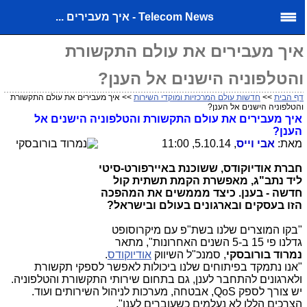
Telecom News - איך מעבירים ...
איך מעבירים את עולם התקשורת
והטלפוניה הישנים אל הענן?
דף הבית
>>
חדשות עולם המרכזיות ומוקדי השירות
>> איך מעבירים את עולם התקשורת
והטלפוניה הישנים אל הענן?
איך מעבירים את עולם התקשורת והטלפוניה הישנים אל
הענן?
מאת:
אבי וייס
, 5.10.14, 11:00
חברת אודיוקודס, ששוכנת באיירפורט-סיטי
ליד נתב"ג, מאפשרת הקמת תשתית קול
חדשה - בענן
. כיצד מממשים את המהפכה
הזו בעסקים ובארגונים בעולם ובישראל?
"בקו המוצרים שלנו בשת"פ עם מיקרוסופט
גדלנו פי 15 ב-5 השנים האחרונות", מתאר
נמרוד בורובסקי
, סמנכ"ל השיווק
אודיוקודס
.
"אנו נתמקד בפיתוחים שלנו ביכולות לאפשר לספקי תקשורת
ולארגונים להתחבר לענן, גם בתחום שירותי התקשורת והטלפוניה.
יש צורך לספק
QoS
, אבטחה, מערכות לניהול השירותים ועוד.
הצרכים הללו לא נעלמים כשעוברים לענן".