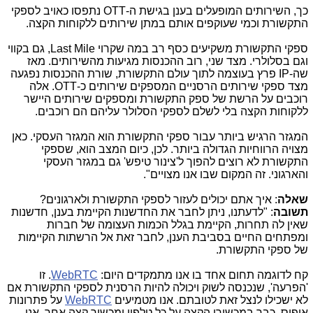
כך, השירותים המופעלים בענן בגישת ה-
OTT
נתפסו כאויב לספקי
התקשורת וכמי שעוקפים אותם במתן שירותים ללקוחות הקצה.
ספקי התקשורת משקיעים כסף רב במה שקרוי
Last Mile
, גם בקווי
וגם בסלולרי. מצד שני, רוב ההכנסות מגיעות מהשירותים. מאז
שה-
IP
פרץ בעוצמה לתוך עולם התקשורת, שורת ההכנסות נפגעה
מצד ספקי שירותים הרסניים המספקים שירותים כ-
OTT
. אלה
רוכבים על הרשת של ספק התקשורת ומספקים שירותים היישר
ללקוחות הקצה בלי לשלם לספקי הסלולר עליהם הם רוכבים.
המגזר הרגיש ביותר עבור ספקי התקשורת הוא המגזר העסקי. כאן
מצויה הרווחיות הגדולה ביותר. לכן, כיום המצב הוא, שספקי
התקשורת לא רוצים להפוך ל'צינור טיפש' גם במגזר העסקי
והארגוני. זה המקום שבו אנו מצויים".
שאלה
: איך אתם יכולים לעזור לספקי התקשורת ולארגונים?
תשובה
: "לדעתנו, ניתן לחבר את החדשנות הקיימת בענן, חדשנות
שאין לה תחרות, הקיימת בגלל הכמות העצומה של חברות
ומפתחים החיים בסביבת הענן, לחבר זאת אל הרשתות הקיימות
של ספקי התקשורת.
קח לדוגמה תחום אחד בו אנו מתמקדים היום:
WebRTC
. זו
'הפרעה', שנכנסה לשוק ויכולה להיות הרסנית לספקי התקשורת אם
לא ישכילו לנצל זאת לטובתם. אנו מטמיעים
WebRTC
על פתרונות
אופיס, כבר במכשירי הקצה על כל טלפון ומכשיר קצה אחר. אנו