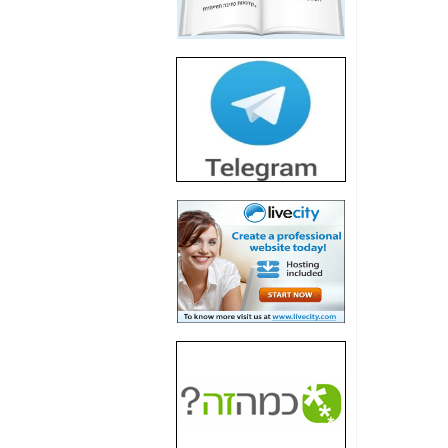
חשיפת חשד לשחיתות
הדומה לזו של "תיק
4000" אך בתחום
הסלולר -
כאן
חשיפת מה שלא
רוצים שתדעו בעניין
פריסת אנלימיטד
(בניחוח בלתי נסבל) -
כאן
חשיפה: איוב קרא
אישר לקבוצת סלקום
בדיוק מה שביבי אישר
ל-Yes ולבזק -
כאן
האם השר איוב קרא
היה צריך בכלל לחתום
על האישור, שנתן
לקבוצת סלקום? -
כאן
האם ביבי וקרא קבלו
בכלל תמורה עבור
ההטבות הרגולטוריות
שנתנו לסלקום? -
כאן