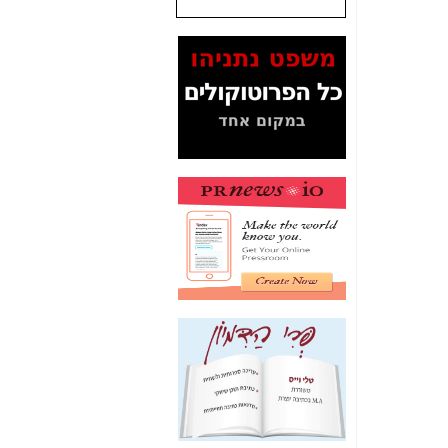
המסמכים בנושא בזק-
Yes (תיק 4000)
מוכיחים "תפירת תיק"
לאיש הלא נכון! -
כאן
עובדות ומסמכים
המוסתרים מהציבור:
האם ביבי כשר
תקשורת עזר לקב'
בזק? -
כאן
מה מקור ה-Fake
News שהביא לתפירת
תיק לביבי והעלמת
החשודים הנכונים -
כאן
אחת הרגליים של "תיק
4000 התפור"
התמוטטה היום
בניצחון (כפול) של בזק
-
כאן
איך כתבות מפנקות