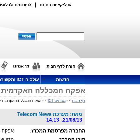
|
אפליקציות בחינם
לפורומים ולבלוגים
מי אנחנו
חזרה לדף הבית
חדשות
עולם ה-ICT ותקשורת
אפקה המכללה האקדמית 
דף הבית
>>
מכרזים ICT
>> אפקה המכללה האקדמית ל
מאת: מערכת Telecom News
21/08/13, 14:13
החברה מפרסמת המכרז:
אפקה ה
תוכן המכרז:
מתן שירות