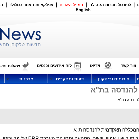
|
|
|
|
לפורטל חברות הקהילה
המייל האדום
אפלקציות האתר בסלולר
הר
English
צור קשר
וידיאו
לוח אירועים וכנסים
שאלות ותשו
פורומים וביטקוין
דעות ומחקרים
צרכנות
להנדסה בת"א
הנדסה בת"א
מכללה האקדמית להנדסה ת"א
י רישוי, אפיון, יישום, הטמעה ותחזוקת מערכת ERP של פריוריטי.