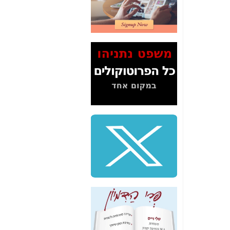
2" על תעלולי השר
משה כחלון -
כאן
המשך חשיפת הבלוף
ששמו "מהפיכת
הסלולר" ואיך מסרסים
את הנתונים לציבור -
כאן
סיכום ביקור בסיליקון
ואלי - למה 3 הגדולות
משקיעות ומפתחות
באותם תחומים -
כאן
שלמה פילבר (עד
לאחרונה מנכ"ל משרד
התקשורת) - עד
מדינה? הצחקתם
אותי! -
כאן
"יש אפליה בחקירה"?
חשיפה: למה השר
משה כחלון לא נחקר
עד היום? -
כאן