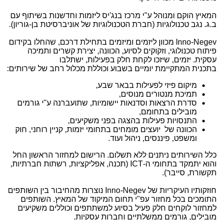
המאיץ הוקם ומנוהל ע"י מרכז בנג'יס ליזמות וחדשנות בשיתוף עם
ב.ג. נגב טכנולוגיות (חברת הטכנולוגיות של אוניברסיטת בן-גוריון).
Inno-Negev
מכוון ליזמים ומיזמים בתחילת דרכם, שהחלו בקידום
פיתוח טכנולוגי, וזקוקים לסיוע, הכוונה, יצירת קשרים ותמיכה
עסקית. יזמים, שיזכו לקחת חלק בפעילות, ישתלבו
בתכנית המתקיימת יומיים בשבוע וכוללת מכלול רחב של שירותים:
מיקום פיזי לפעילות בבאר שבע,
תמיכת מנטורים מנוסים,
סדרת הרצאות וסדנאות יישומיות, שתועברנה ע"י גורמים
מובילים בתחומם,
התנסויות פעילות בהצגה בפני משקיעים,
הכוונה של יועצים מומחים בתחומי יזמות, קניין רוחני, חוק
ומשפט, פיננסים, ניהול ועוד.
כלל השירותים ניתנים ללא תשלום. הרישום למחזור הראשון החל
והוא יתמקד בתחומי ה-
ICT
(תכנה, אפליקציות, רשתות חברתיות,
תקשורת, סייבר).
חוזקותיו העיקריות של
Negev
-
Inno
נוצרות מהחיבור בין השותפים
התומכים בכל מחזור עפ"י תחום המיקוד של המאיץ. השותפים
למחזור לוקחים חלק פעיל בסיוע למשתתפים וכוללים משקיעים
מובילים, גורמים ממשלתיים וחברות עסקיות.