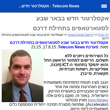
Telecom News - אקסלרטור חדש...
אקסלרטור חדש בבאר שבע
לסטארטאפים בתחילת דרכם
דף הבית
>>
חדשות סטארטאפים
>> אקסלרטור חדש בבאר שבע לסטארטאפים בתחילת
דרכם
אקסלרטור חדש בבאר שבע לסטארטאפים בתחילת דרכם
מאת:
מערכת
Telecom News
, 17.8.15, 21:15
כל השירותים ניתנים ללא
תשלום. הרישום למחזור הראשון החל
והוא יתמקד בתחומי ה-
ICT
(תכנה,
אפליקציות, רשתות חברתיות,
תקשורת, סייבר).
הנגב מציג תנופת התפתחות משמעותית
בשנים האחרונות ומהווה את אחד
האזורים המבטיחים בתעשיית ההייטק
הישראלית. באזור זה, מוקם בימים אלה
Inno-Negev
מאיץ טכנולוגי
(
Accelerator
), שמהווה מסגרת תמיכה ייחודית המספקת כלים
משמעותיים ליזמי הייטק.