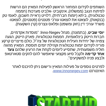
השותפים לקידום המחזור הראשון לפעילות המאיץ הם הרשות
לפיתוח הנגב (ממשלה), אינקוביט -אלביט מערכות (חממה
טכנולוגית), ביתא (יזמות חברתית), דלוייט (ראיית חשבון), לאומי טק
(בנקאות), לוצאטו את לוצאטו עורכי פטנטים (פטנטים), לוצאטו-
משרד עורכי דין (חוק ומשפט) ופלאס ונצרס (קרן השקעות).
יוסי שביט
, (בתמונה), מנהל
Negev
-
Inno
: "מוסדות אקדמיים,
חברות הייטק בינלאומיות, חממות טכנולוגיות, פארק הייטק, הגעה
צפויה של יחידות העילית הטכנולוגיות של צה"ל, כולם מייצרים קרקע
פוריה לקידום יזמות טכנולוגית וקהילת יזמים תוססת. המאיץ מהווה
חוליה משמעותית, שתסייע ליזמים לקחת את הרעיון שלהם
צעד
אחד קדימה
ולקבל סיוע מקצועי שיאפשר להם להקים סטארטאפ
ולבצע פניה למשקיעים".
לפרטים נוספים על פעילות המאיץ ורישום ניתן להיכנס לאתר
האינטרנט
www.innonegev.com
.