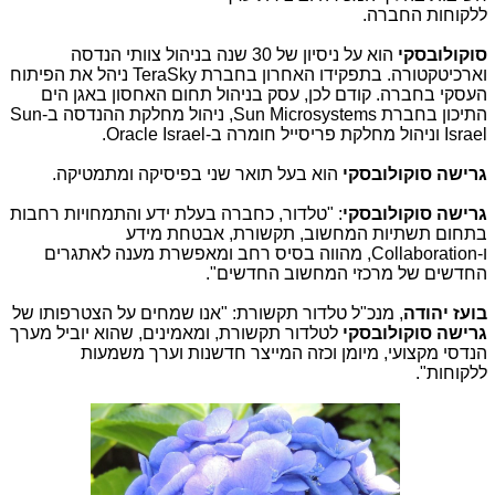
ללקוחות החברה.
סוקולובסקי
הוא על ניסיון של 30 שנה בניהול צוותי הנדסה
וארכיטקטורה. בתפקידו האחרון בחברת
TeraSky
ניהל את הפיתוח
העסקי בחברה. קודם לכן, עסק בניהול תחום האחסון באגן הים
התיכון בחברת
Sun Microsystems
, ניהול מחלקת ההנדסה ב-
Sun
Israel
וניהול מחלקת פריסייל חומרה ב-
Oracle Israel
.
גרישה סוקולובסקי
הוא בעל תואר שני בפיסיקה ומתמטיקה.
גרישה סוקולובסקי
: "טלדור, כחברה בעלת ידע והתמחויות רחבות
בתחום תשתיות המחשוב, תקשורת, אבטחת מידע
ו-
Collaboration
, מהווה בסיס רחב ומאפשרת מענה לאתגרים
החדשים של מרכזי המחשוב החדשים".
בועז יהודה
, מנכ"ל טלדור תקשורת: "אנו שמחים על הצטרפותו של
גרישה
סוקולובסקי
לטלדור תקשורת, ומאמינים, שהוא יוביל מערך
הנדסי מקצועי, מיומן וכזה המייצר חדשנות וערך משמעות
ללקוחות".