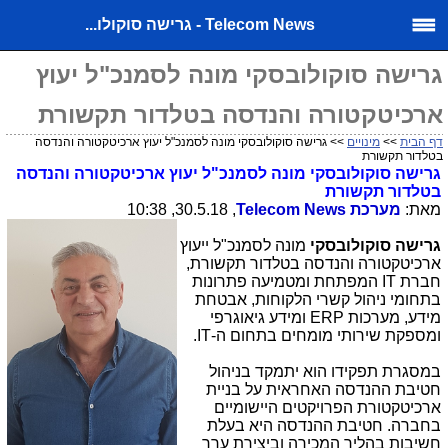
Telecom News - גרישה סוקולו...
גרישה סוקולובסקי מונה לסמנכ"ל יעוץ
ארכיטקטורה והנדסה בטלדור תקשורת
דף הבית
>>
מינויים
>> גרישה סוקולובסקי מונה לסמנכ"ל יעוץ ארכיטקטורה והנדסה
בטלדור תקשורת
גרישה סוקולובסקי מונה לסמנכ"ל יעוץ ארכיטקטורה והנדסה
בטלדור תקשורת
מאת:
מערכת
Telecom News
, 30.5.18, 10:38
גרישה סוקולובסקי
מונה לסמנכ"ל ייעוץ
ארכיטקטורה והנדסה בטלדור תקשורת,
חברת
IT
המפתחת ומטמיעה פתרונות
בתחומי ניהול קשרי הלקוחות, אבטחת
מידע, מערכות
ERP
ומידע גיאוגרפי
ומספקת שירותי מומחים בתחום ה-
IT
.
במסגרת תפקידו הוא יתמקד בניהול
חטיבת ההנדסה האחראית על בניית
ארכיטקטורת הפרויקטים היישומיים
בחברה. חטיבת ההנדסה היא בעלת
חשיבות בהליך המכירה וביצירת ערך