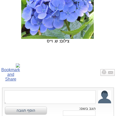
צילום: ש. וייס