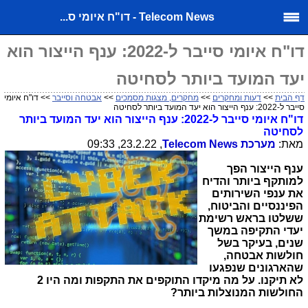
Telecom News - דו"ח איומי ס...
דו"ח איומי סייבר ל-2022: ענף הייצור הוא
יעד המועד ביותר לסחיטה
דף הבית
>>
דעות ומחקרים
>>
מחקרים, מצגות מסמכים
>>
אבטחה וסייבר
>> דו"ח איומי
סייבר ל-2022: ענף הייצור הוא יעד המועד ביותר לסחיטה
דו"ח איומי סייבר ל-2022: ענף הייצור הוא יעד המועד ביותר
לסחיטה
מאת:
מערכת
Telecom News
, 23.2.22, 09:33
ענף הייצור הפך
למותקף ביותר והדיח
את ענפי השירותים
הפיננסיים והביטוח,
ששלטו בראש רשימת
יעדי התקיפה במשך
שנים, בעיקר בשל
חולשות אבטחה,
שהארגונים שנפגעו
לא תיקנו. על מה מיקדו התוקפים את התקפות ומה היו 2
החולשות המנוצלות ביותר?