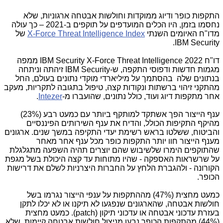
התקפות כופר ודיוג ממוקדות וחולשות אבטחה ארגוניות, שלא
נחסמו בזמן, היו הכלים המועדפים על תוקפים ב-2021 – כך עולה
מדו"ח האיומים השנתי
X-Force Threat Intelligence Index
של
.
IBM Security
דו"ח 2022 IBM Security X-Force Threat Intelligence ממפה
מגמות חדשות ודפוסי התקפה, ש-IBM Security זיהתה וניתחה
בנתונים שלה בהסתמך על מיליארדי מוקדי נתונים בעולם, החל
מהתקני זיהוי ברשתות ונקודות קצה, טיפול בתגובה לתקריות, מעקב
אחר מתקפות דיוג ועוד, ­כולל נתונים, שהועברו מ-
Intezer
.
ענף הייצור הפך אשתקד למותקף ביותר עם כמעט רבע (23%)
מהיקף התקיפות הכולל, והדיח את ענף השירותים הפיננסיים
והביטוח, ששלטו בראש רשימת יעדי התקיפה במשך שנים. ארגונים
מענף הייצור חוו יותר התקפות כופר מכל ענף אחר מאחר
שהתוקפים הימרו שלשיבוש שהם יוצרים תהיה השפעה מתגלגלת
על שרשראות האספקה - שהיו מתוחות עד קצה היכולת בשל מגפת
הקורונה - ולהגברת הלחץ על החברות היצרניות לשלם את דרישות
הכופר.
כמעט מחצית (47%) מההתקפות על ענפי הייצור נגרמו בשל
חולשות אבטחה, שהארגונים שנפגעו לא תיקנו או לא יכלו לתקן
בעזרת עדכוני אבטחה או עדכוני תיקון (patch). כמעט מחצית
(44%) מהתקפות הכופר נבעו מניצול חולשות אבטחה קיימות, שלא