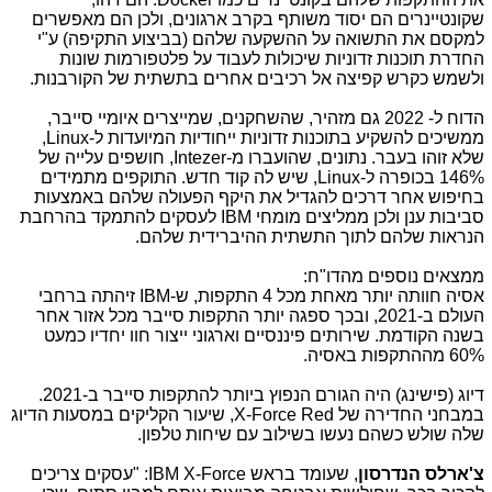
שקונטיינרים הם יסוד משותף בקרב ארגונים, ולכן הם מאפשרים
למקסם את התשואה על ההשקעה שלהם (בביצוע התקיפה) ע"י
החדרת תוכנות זדוניות שיכולות לעבוד על פלטפורמות שונות
ולשמש כקרש קפיצה אל רכיבים אחרים בתשתית של הקורבנות.
הדוח ל- 2022 גם מזהיר, שהשחקנים, שמייצרים איומיי סייבר,
ממשיכים להשקיע בתוכנות זדוניות ייחודיות המיועדות ל-Linux,
שלא זוהו בעבר. נתונים, שהועברו מ-Intezer, חושפים עלייה של
146% בכופרה ל-Linux, שיש לה קוד חדש. התוקפים מתמידים
בחיפוש אחר דרכים להגדיל את היקף הפעולה שלהם באמצעות
סביבות ענן ולכן ממליצים מומחי
IBM
לעסקים להתמקד בהרחבת
הנראות שלהם לתוך התשתית ההיברידית שלהם.
ממצאים נוספים מהדו"ח:
אסיה חוותה יותר מאחת מכל 4 התקפות, ש-IBM זיהתה ברחבי
העולם ב-2021, ובכך ספגה יותר התקפות סייבר מכל אזור אחר
בשנה הקודמת. שירותים פיננסיים וארגוני ייצור חוו יחדיו כמעט
60% מההתקפות באסיה.
דיוג (פישינג) היה הגורם הנפוץ ביותר להתקפות סייבר ב-2021.
במבחני החדירה של X-Force Red, שיעור הקליקים במסעות הדיוג
שלה שולש כשהם נעשו בשילוב עם שיחות טלפון.
צ'ארלס הנדרסון
, שעומד בראש IBM X-Force: "עסקים צריכים