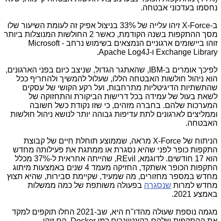
נחסמו בעדכוני אבטחה.
ב-X-Force זיהו עלייה של 33% בניצול אפיק זה לעומת השיעור שלו
מסך ההתקפות בשנה הקודמת, כאשר 2 החולשות המנוצלות ביותר
זוהו ביישומים ארגוניים הנמצאים בשימוש נרחב - Microsoft
Exchange Library ו-Apache Log4J.
לפיכך אומרים ב-
IBM
, שהאתגר הגדול, שניצב כיום בפני הארגונים,
הוא ניהול חולשות האבטחה הללו, שעלול להמשיך ולהחריף ככל
שהתשתיות הדיגיטליות מתרחבות, ועל רקע הקושי של עסקים
לשאת בעול של עמידה בכל דרישות הביקורת והתחזוקה של
המערכות שלהם. בחברה מזהים, כי שזו נקודת כשל חשובה
וממליצים לארגונים לתת עדיפות גבוהה יותר לנושא ניהול חולשות
האבטחה.
הניתוח של X-Force מראה, שממוצע תוחלת חיים של קבוצת
התקפות כופר לפני שהיא נסגרת או ממתגת את פעילותה מחדש
הוא 17 חודשים. לדוגמא, REvil, שהייתה אחראית ל-37% מכלל
התקפות הכופר אשתקד, החזיקה מעמד 4 שנים באמצעות מיתוג
מחדש במספר מחזורים, מה שמעיד, שקיימת סבירות, שהיא תצוץ
מחדש למרות
שנסגרה
בפעולה משותפת של כמה ממשלות
באמצע 2021.
מגמה נוספת שעולה מהדו"ח היא, שב-2021 החלו תוקפים למקד
את ההתקפות שלהם בקונטיינרים כמו Docker. הם זיהו,