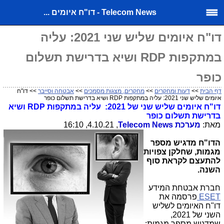
Telecom News - דו"ח איומים ...
דו"ח איומים שליש שני 2021: עליה
במתקפות RDP ושיא בדרישת תשלום
כופר
דף הבית
>>
דעות ומחקרים
>>
מחקרים, מצגות מסמכים
>>
אבטחה וסייבר
>> דו"ח
איומים שליש שני 2021: עליה במתקפות RDP ושיא בדרישת תשלום כופר
דו"ח איומים שליש שני של 2021: עליה במתקפות
RDP
ושיא
בדרישת תשלום כופר
מאת:
מערכת
Telecom News
, 4.10.21, 16:10
הדו"ח מדגיש מספר
מגמות, שחלקן צפויות
להתעצם לקראת סוף
השנה.
חברת אבטחת המידע
ESET
פרסמה את
דו"ח האיומים לשליש
השני של 2021,
שמדגיש מספר מגמות: