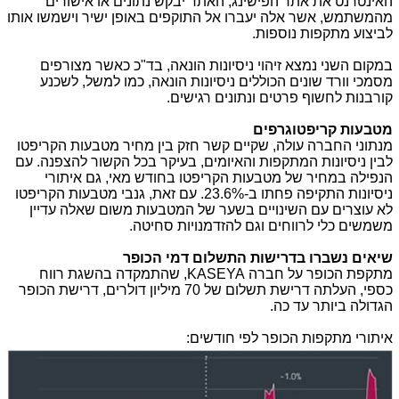
האינטרנט את אתר הפישינג, האתר יבקש נתונים או אישורים
מהמשתמש, אשר אלה יעברו אל התוקפים באופן ישיר וישמשו אותו
לביצוע מתקפות נוספות.
במקום השני נמצא זיהוי ניסיונות הונאה, בד"כ כאשר מצורפים
מסמכי וורד שונים הכוללים ניסיונות הונאה, כמו למשל, לשכנע
קורבנות לחשוף פרטים ונתונים רגישים.
מטבעות קריפטוגרפים
מנתוני החברה עולה, שקיים קשר חזק בין מחיר מטבעות הקריפטו
לבין ניסיונות המתקפות והאיומים, בעיקר בכל הקשור להצפנה. עם
הנפילה במחיר של מטבעות הקריפטו בחודש מאי, גם איתורי
ניסיונות התקיפה פחתו ב-23.6%. עם זאת, גנבי מטבעות הקריפטו
לא עוצרים עם השינויים בשער של המטבעות משום שאלה עדיין
משמשים כלי לרווחים וגם להזדמנויות סחיטה.
שיאים נשברו בדרישות התשלום דמי הכופר
מתקפת הכופר על חברה
KASEYA
, שהתמקדה בהשגת רווח
כספי, העלתה דרישת תשלום של 70 מיליון דולרים, דרישת הכופר
הגדולה ביותר עד כה.
איתורי מתקפות הכופר לפי חודשים: