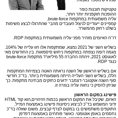
טקטיקות תוכנות כופר
ההופכות תוקפניות יותר ויותר,
עליה משמעותית במתקפות
,brute-force
קמפיינים ייעודיים לניצול העובדים מהבי
'
שהתרגלו לבצע משימות
בשלט רחוק מהמשרד.
דו"ח האיומים מזהיר מפני עליה משמעותית במתקפות
RDP
.
בשליש השני של 2021 נמצא, שמתקפות אלו חוו עלייה של 104%.
מגמה דומה נצפתה במתקפות ניחוש סיסמאות. בין החודשים מאי
לאוגוסט 2021, זיהתה החברה 55 מיליארד מתקפות
brute-force
כנגד
RDP
.
אם בשליש הראשון של השנה נראתה האטה בצמיחת המתקפות
הללו, בשליש השני העלייה הייתה משמעותית ביותר. בד"כ חודשי
סוף השנה אוקטובר-דצמבר ידועים כחזקים מבחינת מתקפות. כך
שניתן להסיק כי נחווה עליה בגזרה זו.
פישינג במקום הראשון
האיום, שקיבל את המקום הראשון בכמות הזיהויים,הוא קוד
HTML
זדוני המשמש בד"כ לביצוע ניסיונות פישינג באמצעות המייל.
התוקפים משתמשים בו במקום לצרף קבצים, משום שאלה בד"כ
נחסמים באופן אוטומטי. כאשר פותחים באמצעות דפדפן