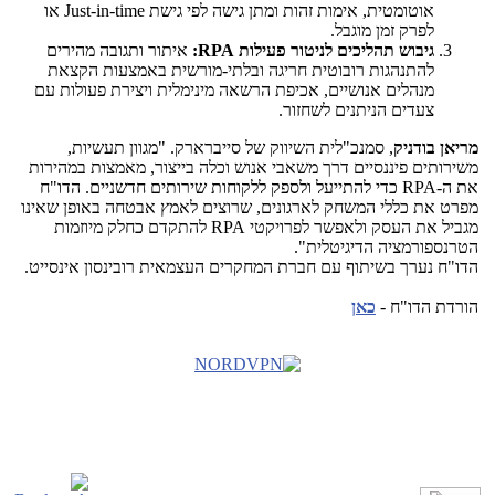
אוטומטית, אימות זהות ומתן גישה לפי גישת
Just-in-time
או
לפרק זמן מוגבל.
גיבוש תהליכים לניטור פעילות
RPA
:
איתור ותגובה מהירים
להתנהגות רובוטית חריגה ובלתי-מורשית באמצעות הקצאת
מנהלים אנושיים, אכיפת הרשאה מינימלית ויצירת פעולות עם
צעדים הניתנים לשחזור.
מריאן בודניק
, סמנכ"לית השיווק של סייברארק. "מגוון תעשיות,
משירותים פיננסיים דרך משאבי אנוש וכלה בייצור, מאמצות במהירות
את ה-
RPA
כדי להתייעל ולספק ללקוחות שירותים חדשניים. הדו"ח
מפרט את כללי המשחק לארגונים, שרוצים לאמץ אבטחה באופן שאינו
מגביל את העסק ולאפשר לפרויקטי
RPA
להתקדם כחלק מיוזמות
הטרנספורמציה הדיגיטלית".
הדו"ח נערך בשיתוף עם חברת המחקרים העצמאית רובינסון אינסייט.
הורדת הדו"ח
-
כאן