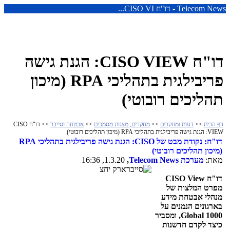
Telecom News - דו"ח CISO VI...
דו"ח CISO VIEW: הגנת גישה
פריבילגית בתהליכי RPA (מיכון
תהליכים רובוטי)
דף הבית
>>
דעות ומחקרים
>>
מחקרים, מצגות מסמכים
>>
אבטחה וסייבר
>> דו"ח CISO
VIEW: הגנת גישה פריבילגית בתהליכי RPA (מיכון תהליכים רובוטי)
דו"ח: נקודת מבט של
CISO
: הגנת גישה פריבילגית בתהליכי
RPA
(מיכון תהליכים רובוטי)
מאת:
מערכת
Telecom News
,
1.3.20, 16:36
דו"ח
CISO View
מפרט המלצות של
מנהלי אבטחת מידע
בארגונים הנמנים על
Global 1000
, ומסביר
כיצד לקדם חדשנות