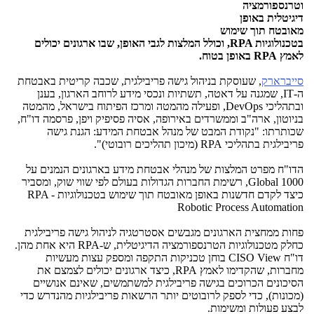
וטרנספורמציה
דיגיטלית באופן
מאובטח תוך שימוש
בטכנולוגיות
RPA
, וכולל המלצות
לגבי האופן, שבו ארגונים יכולים
לאמץ
RPA
באופן בטוח.
סייברארק
, שעוסקת בניהול גישה פריבילגית, שכבה קריטית באבטחת
ה-
IT
, שמגנה על דאטה, תשתיות ונכסי מידע לרוחב הארגון, בענן
ובתהליכי
DevOps
, ופעילה מהמטה ומרכז הפיתוח בישראל, מהמטה
בניוטון, ארה"ב וממשרדים באירופה, אסיה פסיפיק ויפן, פרסמה דו"ח,
שכותרתו: "נקודת המבט של מנהל אבטחת המידע: הגנת גישה
פריבילגית בתהליכי
RPA
(מיכון תהליכים רובוטי)".
הדו"ח מפרט המלצות של מנהלי אבטחת מידע בארגונים הנמנים על
Global 1000
, רשימת החברות הגדולות בעולם לפי שווי שוק, ומסביר
כיצד לקדם חדשנות באופן מאובטח תוך שימוש בטכנולוגיות
RPA -
Robotic Process Automation
פחות ממחצית הארגונים מגבשים אסטרטגיה לניהול גישה פריבילגית
כחלק מטכנולוגיות הטרנספורמציה הדיגיטלית, ש-
RPA
היא אחת מהן.
דו"ח
CISO View
בוחן טכניקות התקפה ומספק עצות מעשיות
מחברות, שהקדימו לאמץ
RPA
, כיצד ארגונים יכולים לצמצם את
הסיכונים הכרוכים בגישה פריבילגית למשתמשים, שאינם אנושיים
(מכונות), כדי לספק לרובוטים יותר הרשאות פריבילגיות מהנדרש כדי
לבצע פעולות ומשימות.