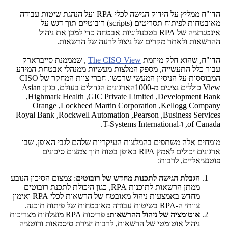
הדו"ח ממליץ על הידוק הגישה לכלי
RPA
ועל הנהגת שיטות עבודה
מאובטחות לפיתוח תסריטים
(scripts)
רובוטיים תוך דגש על
אינטגרציה של
RPA
בטכנולוגיות אבטחה כדי למכן את ניהול
ההרשאות ולאתר מקרים של ניצול לרעה של הרשאות.
הדו"ח, שהוא חלק מיוזמת
The CISO View
, שמממנת סייברארק
עבור כלל התעשייה, מספק המלצות מעשיות ממנהלי אבטחת המידע
המבוססות על הניסיון המעשי שרכשו. חברי צוות המחקר של
CISO
View
כוללים נציגים מ-1000הארגונים הגדולים בעולם, כגון:
Asian
,
Highmark Health
,
GIC Private Limited
,
Development Bank
Orange
,
Lockheed Martin Corporation
,
Kellogg Company
Royal Bank
,
Rockwell Automation
,
Pearson
,
Business Services
of Canada
, ו-
T-Systems International
.
מומחים אלה משתפים בהמלצות העיקריות שלהם לגבי האופן, שבו
ארגונים יכולים לאמץ
RPA
באופן בטוח תוך צמצום סיכונים
פוטנציאליים, לרבות:
הגבלת הגישה לתכנות מחדש של רובוטים
: צמצום הסיכון הנובע
ממתן הרשאות לתוכנות
RPA
, כגון היכולת לתכנת רובוטים
מחדש באמצעות ניהול מאובטח של הרשאות לכלי
RPA
ואימון
צוותי ה-
RPA
בשיטות עבודה מאובטחות של פיתוח תוכנה.
אוטומציה של ניהול ההרשאות:
פריסות
RPA
מוצלחות מצריכות
ניהול אוטומטי של הרשאות, לרבות יצירת סיסמאות ורוטציה