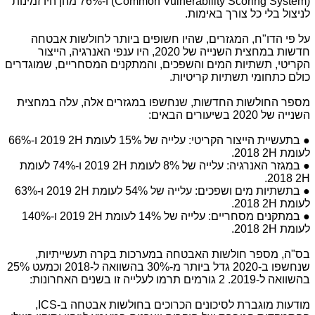
(Common Vulnerability Scoring System)
ו-76% מהן היו זמינות
לניצול בלי כל צורך באימות.
על פי הדו"ח, המגזרים, שהיו חשופים ביותר לחולשות אבטחה
חדשות במחצית השנייה של 2020, היו ענפי האנרגיה, הייצור
הקריטי, תשתיות המים והשפכים, והמתקנים המסחריים, שמוגדרים
כולם כתחומי תשתיות קריטיות.
מספר החולשות החדשות, שנחשפו במגזרים אלה, עלה במחצית
השנייה של 2020 בשיעורים הבאים:
● בתעשיית הייצור הקריטי: עלייה של 15% לעומת
H
2 2019 ו-66%
לעומת
H
2 2018.
● במגזר האנרגיה: עלייה של 8% לעומת
H
2 2019 ו-74% לעומת
2 2018.
H
● בתשתיות מים ושפכים: עלייה של 54% לעומת
H
2 2019 ו-63%
לעומת
H
2 2018.
● במתקנים מסחריים: עלייה של 14% לעומת
H
2 2019 ו-140%
לעומת
H
2 2018.
בס"ה, מספר חולשות האבטחה במערכות בקרה תעשייתיות,
שנחשפו ב-2020 גדל ביותר מ-30% בהשוואה ל-2018 וכמעט 25%
בהשוואה ל-2019. 2 גורמים תרמו לעלייה זו בשנים האחרונות:
מודעות מוגברת לסיכונים הכרוכים בחולשות אבטחה ב-
ICS
,