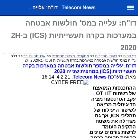
Telecom News - דו"ח: עלייה ...
דו"ח: עלייה במס' חולשות אבטחה
במערכות בקרה תעשייתיות (ICS) ב-2H
2020
דף הבית
>>
דעות ומחקרים
>>
מחקרים, מצגות מסמכים
>>
אבטחה וסייבר
>> דו"ח:
עלייה במס' חולשות אבטחה במערכות בקרה תעשייתיות (ICS) ב-2H 2020
דו"ח: עלייה במספר חולשות אבטחה במערכות בקרה
תעשייתיות (
ICS
) במחצית שנייה 2020
מאת:
מערכת
Telecom News
, 4.2.21, 16:14
ההתכנסות המואצת
של רשתות
IT
ו-
OT
עקב הטרנספורמציה
הדיגיטלית מביאה
לשיפור היעילות של
תהליכי
ICS
, אך גם
מגדילה את משטח
התקיפה העומד
לרשות גורמים עוינים.
קבוצות תקיפה ברמה