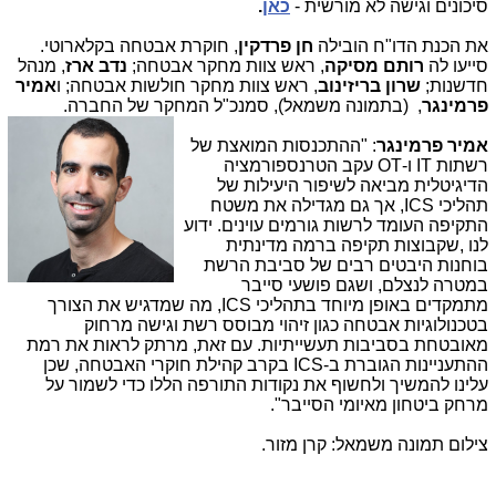
סיכונים וגישה לא מורשית -
כאן
.
את הכנת הדו"ח הובילה
חן פרדקין
, חוקרת אבטחה בקלארוטי.
סייעו לה
רותם
מסיקה
, ראש צוות מחקר אבטחה;
נדב ארז
, מנהל
חדשנות;
שרון
בריזינוב
, ראש צוות מחקר חולשות אבטחה; ו
אמיר
פרמינגר
, (בתמונה משמאל), סמנכ"ל המחקר של החברה.
אמיר פרמינגר
: "ההתכנסות המואצת של
רשתות
IT
ו-
OT
עקב הטרנספורמציה
הדיגיטלית מביאה לשיפור היעילות של
תהליכי
ICS
, אך גם מגדילה את משטח
התקיפה העומד לרשות גורמים עוינים. ידוע
לנו ,שקבוצות תקיפה ברמה מדינתית
בוחנות היבטים רבים של סביבת הרשת
במטרה לנצלם, ושגם פושעי סייבר
מתמקדים באופן מיוחד בתהליכי
ICS
, מה שמדגיש את הצורך
בטכנולוגיות אבטחה כגון זיהוי מבוסס רשת וגישה מרחוק
מאובטחת בסביבות תעשייתיות. עם זאת, מרתק לראות את רמת
ההתעניינות הגוברת ב-
ICS
בקרב קהילת חוקרי האבטחה, שכן
עלינו להמשיך ולחשוף את נקודות התורפה הללו כדי לשמור על
מרחק ביטחון מאיומי הסייבר".
צילום תמונה משמאל: קרן מזור.