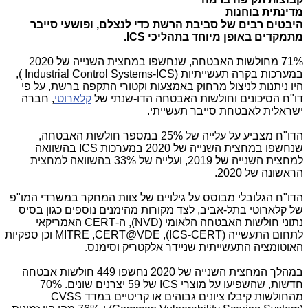
מדינתית בוחנות
היבטים רבים של סביבת הרשת כדי לנצלם, ופושעי סייבר
מתמקדים באופן מיוחד בתהליכי
ICS
.
71% מחולשות האבטחה, שנחשפו במחצית השנייה של 2020
במערכות בקרה תעשייתיות (
ICS
-
Industrial Control Systems
),
היו ניתנות לניצול מרחוק באמצעות וקטורי התקפה ברשת, על פי
דו"ח הסיכונים וחולשות האבטחה הדו-שנתי של
קלארוטי
, חברה
ישראלית לאבטחת סייבר תעשייתי.
הדו"ח מצביע על עלייה של 25% במספר חולשות האבטחה,
שנחשפו במחצית השנייה של 2020 במערכות
ICS
בהשוואה
למחצית השנייה של 2019, ועלייה של 33% בהשוואה למחצית
הראשונה של 2020.
הדו"ח הגלובלי מבוסס על גילויים של צוות המחקר במשרדי המו"פ
של קלארוטי בתל-אביב, לצד מקורות מהימנים נוספים כגון בסיס
נתוני חולשות האבטחה הלאומי (
NVD
), ה-
CERT
האמריקאי
לתחום התעשייה
(ICS-CERT)
,
CERT@VDE
,
MITRE
וכן ספקיות
האוטומציה התעשייתית שניידר אלקטריק וסימנס.
במהלך המחצית השנייה של 2020 נחשפו 449 חולשות אבטחה
חדשות, שהשפיעו על מוצרי
ICS
של 59 יצרנים שונים. 70%
מהחולשות קיבלו ציונים גבוהים או קריטיים במדד
CVSS