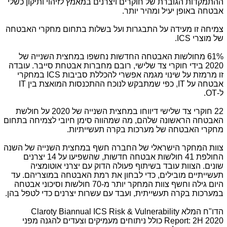
ההתמקדות הגוברת של חוקרים ויצרנים במאמץ לזיהוי ותיקון כשלי
אבטחה באופן יעיל ומהיר יותר.
צמיחה זו מעידה על התבגרות ועל בשלות בתחום מחקרי האבטחה
של מוצרי
ICS
.
61% מחולשות האבטחה החדשות נחשפו במחצית השנייה של
2020 בידי חוקרי צד שלישי, רובם מחברות אבטחת סייבר. עובדה
זו מרמזת על שינוי מגמה אפשרי להכללת סביבות
ICS
במחקרי
אבטחה על
IT
, כפי שמתבקש לנוכח ההתכנסות המואצת בין
IT
ל-
OT
.
22 חוקרי צד שלישי דיווחו במחצית השנייה של 2020 על חולשת
האבטחה הראשונה שלהם, מה שמהווה סימן חיובי לצמיחה בתחום
מחקרי האבטחה של מערכות בקרה תעשייתיות.
צוות המחקר הישראלי של החברה חשף במחצית השנייה של השנה
החולפת 41 חולשות אבטחה חדשות, שהשפיעו על 14 יצרנים
שונים. הצוות עובד בשיתוף פעולה הדוק עם יצרני אוטומציה
תעשייתיים מובילים, כדי לבחון את רמת האבטחה במוצריהם. עד
היום גילה וחשף צוות המחקר יותר מ-70 חולשות וסיכוני אבטחה
במערכות בקרה תעשייתית, ועבד עם עשרות יצרנים כדי לטפל בהן.
הדו"ח המלא Claroty Biannual ICS Risk & Vulnerability
Report: 2H 2020 כולל ניתוחים מעמיקים וצעדים להגנה מפני