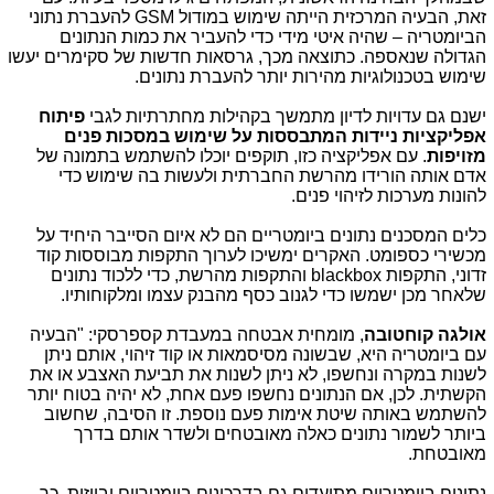
זאת, הבעיה המרכזית הייתה שימוש במודול
GSM
להעברת נתוני
הביומטריה – שהיה איטי מידי כדי להעביר את כמות הנתונים
הגדולה שנאספה. כתוצאה מכך, גרסאות חדשות של סקימרים יעשו
שימוש בטכנולוגיות מהירות יותר להעברת נתונים.
ישנם גם עדויות לדיון מתמשך בקהילות מחתרתיות לגבי
פיתוח
אפליקציות ניידות המתבססות על שימוש במסכות פנים
מזויפות
. עם אפליקציה כזו, תוקפים יוכלו להשתמש בתמונה של
אדם אותה הורידו מהרשת החברתית ולעשות בה שימוש כדי
להונות מערכות לזיהוי פנים.
כלים המסכנים נתונים ביומטריים הם לא איום הסייבר היחיד על
מכשירי כספומט. האקרים ימשיכו לערוך התקפות מבוססות קוד
זדוני, התקפות
blackbox
והתקפות מהרשת, כדי ללכוד נתונים
שלאחר מכן ישמשו כדי לגנוב כסף מהבנק עצמו ומלקוחותיו.
אולגה קוחטובה
, מומחית אבטחה במעבדת קספרסקי: "הבעיה
עם ביומטריה היא, שבשונה מסיסמאות או קוד זיהוי, אותם ניתן
לשנות במקרה ונחשפו, לא ניתן לשנות את תביעת האצבע או את
הקשתית. לכן, אם הנתונים נחשפו פעם אחת, לא יהיה בטוח יותר
להשתמש באותה שיטת אימות פעם נוספת. זו הסיבה, שחשוב
ביותר לשמור נתונים כאלה מאובטחים ולשדר אותם בדרך
מאובטחת.
נתונים ביומטריים מתועדים גם בדרכונים ביומטריים ובויזות. כך,