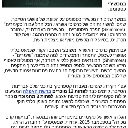
במכשירי
כספומט.
במשך שנים היו מכשירי כספומט על הכוונת של פושעי הסייבר,
שניסו להשיג נתונים של כרטיסי אשראי. הכל החל עם ה"סקימרים"
(
Skimmers
) הפרה-היסטוריים – מכשירים בעבודת יד, שחוברו
לכספומט, והיו מסוגלים לגנוב נתונים מהפס המגנטי ואת קוד
הכרטיס, בסיוע לוח מקשים מזויף או מצלמת רשת.
עם אימוץ כרטיסי האשראי משובצי השבב והקוד, שכמעט בלתי
אפשרי לשכפל, התפתחו המכשירים למה שמכונה "שימרים" -
(
Shimmers
): הם נראים באופן כללי אותו דבר, אך מסוגלים לאסוף
מידע משבב המכשיר ולספק מספיק נתונים כדי לערוך מתקפת
המשך ברשת. תעשיית הבנקים הגיבה עם פתרונות אימות חדשים,
שחלקם מבוססים על ביומטריה.
עפ"י חקירה, שערכה מעבדת קספרסקי בתוככי עולם עבריינות
הסייבר, קיימים כבר
לפחות 12 מוכרים
ברשת האפלה
המציעים
יכולות סקימרים לגניבת טביעות אצבע.
לפחות 3 מהמוכרים
כבר
מפתחים מכשירים, שיכולים להשיג נתונים באופן בלתי חוקי
ממערכות זיהוי ורידים בכף היד וזיהוי קשתית.
הגל הראשון של סקימרים ביומטריים זוהה במסגרת "בדיקות קדם
מכירה" בספטמבר 2015. עדויות, שנאספו ע"י החברה, הראו,
שבמהלך הבחינה הראשונית, המפתחים גילו מספר בעיות. עם