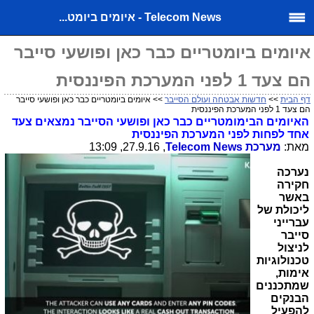
Telecom News - איומים ביומט...
איומים ביומטריים כבר כאן ופושעי סייבר
הם צעד 1 לפני המערכת הפיננסית
דף הבית
>>
חדשות אבטחה ועולם הסייבר
>> איומים ביומטריים כבר כאן ופושעי סייבר
הם צעד 1 לפני המערכת הפיננסית
האיומים הבימומטריים כבר כאן
ופושעי הסייבר נמצאים צעד
אחד לפחות לפני המערכת הפיננסית
מאת:
מערכת
Telecom News
, 27.9.16, 13:09
נערכה
חקירה
באשר
ליכולת של
עברייני
סייבר
לניצול
טכנולוגיות
אימות,
שמתכננים
הבנקים
להפעיל