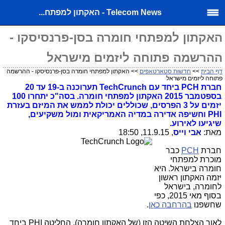
Telecom News - האקתון למפתח...
האקתון למפתחי חומרה בסן-פרנסיסקו -
ההרשמה פתוחה ליזמים מישראל
דף הבית
>>
חדשות סטארטאפים
>> האקתון למפתחי חומרה בסן-פרנסיסקו - ההרשמה
פתוחה ליזמים מישראל
חברת PCH ביחד עם TechCrunch תערוכנה ב-19 עד 20
בספטמבר 2015 האקתון למפתחי חומרה. בסה"כ יתחרו 100
יזמים על 3 הפרסים, שכוללים יכולת לממש את המיזם בעזרת
PHI וחשיפה אדירה במדיה האמריקאית ומול משקיעים,
שיגיעו לאירוע.
מאת:
אבי וייס
, 11.9.15, 18:50
חברת
PCH
כבר
מוכרת למפתחי
חומרה בישראל. היא
יזמה האקתון ראשון
לחומרה, בישראל
בסוף מאי 2015, כפי
שחשפנו
בהרחבה כאן
.
לאור הצלחת השיטה הזו (של האקתון חומרה), החליטה PHI ביחד