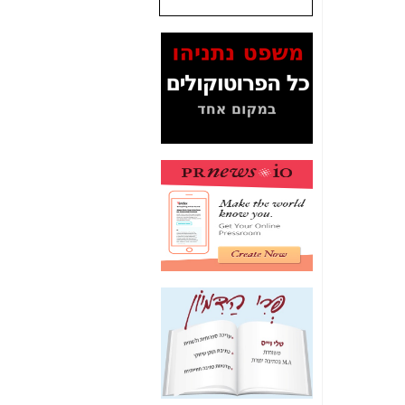
המסמכים בנושא בזק-
Yes (תיק 4000)
מוכיחים "תפירת תיק"
לאיש הלא נכון! -
כאן
עובדות ומסמכים
המוסתרים מהציבור:
האם ביבי כשר
תקשורת עזר לקב'
בזק? -
כאן
מה מקור ה-Fake
News שהביא לתפירת
תיק לביבי והעלמת
החשודים הנכונים -
כאן
אחת הרגליים של "תיק
4000 התפור"
התמוטטה היום
בניצחון (כפול) של בזק
-
כאן
איך כתבות מפנקות