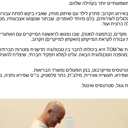
משמעותיים יותר בקהילה שלהם.
ין האתגרים, שעמם יתמודדו אנשי TOM באירוע הקרוב: פתרון לילד עם שיתוק מוחין, שאביו ביקש לפתח עבו
לים לשירותים, בלם מיוחד לאופניים, שבחור שנקטעו אצבעותיו, מכ
 כרונית ועוד.
 מקדים, (בתמונה למטה), שבו נפגשו לראשונה המייקרים עם האתגרי
 עבודה לקראת המייקתון (האקתון למייקרים) הקרוב.
יות של
TOM
היא ביכולתו לחבר בין טכנולוגיה חדשנית ומטרות חברתיות
מהפכה הטכנולוגית הבאה. עלינו למלא תפקיד חברתי, שיצליח להועיל
טרטסיס ומייקרבוט, בנק הפעולים ומשרד הבריאות.
פירא, תעשייה אווירית, מילב"ת, כתר פלסטיק, בי"ס שפירא נתניה, בי"
 גוגל, סטרטסיס ואינטל.