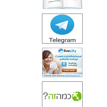
חשיפת חשד לשחיתות
הדומה לזו של "תיק
4000" אך בתחום
הסלולר -
כאן
חשיפת מה שלא
רוצים שתדעו בעניין
פריסת אנלימיטד
(בניחוח בלתי נסבל) -
כאן
חשיפה: איוב קרא
אישר לקבוצת סלקום
בדיוק מה שביבי אישר
ל-Yes ולבזק -
כאן
האם השר איוב קרא
היה צריך בכלל לחתום
על האישור, שנתן
לקבוצת סלקום? -
כאן
האם ביבי וקרא קבלו
בכלל תמורה עבור
ההטבות הרגולטוריות
שנתנו לסלקום? -
כאן