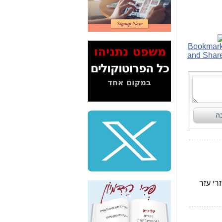
2" על תעלולי השר
משה כחלון -
כאן
המשך חשיפת הבלוף
ששמו "מהפיכת
הסלולר" ואיך מסרסים
את הנתונים לציבור -
כאן
סיכום ביקור בסיליקון
ואלי - למה 3 הגדולות
משקיעות ומפתחות
באותם תחומים -
כאן
שלמה פילבר (עד
לאחרונה מנכ"ל משרד
התקשורת) - עד
מדינה? הצחקתם
אותי! -
כאן
"יש אפליה בחקירה"?
חשיפה: למה השר
משה כחלון לא נחקר
עד היום? -
כאן