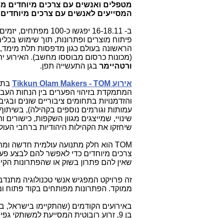
מטפלים ואנשים עם צרכים מיוחדים מה
המסייעים לאנשים עם צרכים מיוחדים
ב- 16-18.11 יפגשו כ-
100
פיתוח מוצרים ופתרונות, תוך שימוש בכלי
הראשונה בעולם כגון מדפסות תלת מימד, מ
(מכונות כרסום מבוססו מחשב). האירוע ית
ורטהיימר
בגן התעשייה תפן.
אירוע
TOM
-
Tikkun Olam Makers
בתפן
המתמקדת בזיהוי הפערים בין הנחות העב
והזדמנויות בתחומים ציבוריים שונים ובג
עמותות וגורמים נוספים בקהילה), בשיתו
שינויי, שמייצגים מגוון השקפות, כישורים 
שיחזקו את הקהילות היהודיות ברחבי העול
TOM
הוא חלק מתנועה עולמית חדשה ומת
צרכים מיוחדים כדי לאפשר להם לבצע פעול
שאין להם פתרון בשוק או שהפתרונות הקיי
זה פרויקט המפגיש אנשי טכנולוגיה מתנדב
ממוקד. הפתרונות מפותחים בקוד פתוח ומ
באירועים הקודמים (שהתקיימו בישראל, בר
בן 9, זרוע רובוטית המסייעת למשותקי 