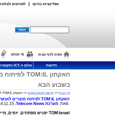
|
אפליקציות בחינם
לפורומים ולבלוגים
מי אנחנו
חזרה לדף הבית
חדשות
עולם ה-ICT ותקשורת
האקתון M:IL
בשבוע הבא
דף הבית
>>
חדשות סטארטאפים
>> האקתון TOM:IL לפיתוח מוצרים לאנשים עם צרכים מיוחדים יתקיים בשבוע הבא
האקתון
TOM:IL
לפיתוח מוצרים לאנשים עם 
מאת:
מערכת
Telecom News
, 4.11.15, 19:16
TOM:Israel
יפגיש מפתחים, יזמים, מיי