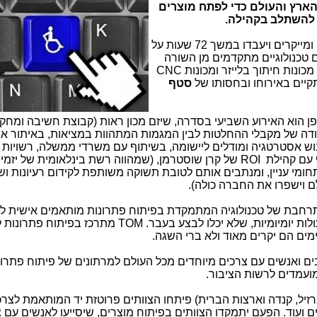
ארץ והעולם כדי לפתח מוצרים
 להשתלב בקהילה.
מפתחים, יזמים ומייקרים ויעבדו במשך 72 שעות על
ם טכנולוגיים מתקדמים מן השורה
כונות חיתוך בלייזר ומכונות
CNC
קיים באירוחו ובחסותו של
סטף
 הוא האירוע השביעי בסדרה, שיזם מכון ראות (קבוצת חשיבה ומחק
ודה של מקבלי ההחלטות לבין המגמות המתהוות במציאות, באיתור א
יבוש אסטרטגיה ומודלים ליישומה, בשיתוף עם משרדי ממשלה, רשויות 
ף עם קהילת
ROI
של קרן שוסטרמן, (שמהווה רשת בינלאומית של יזמים
ותחומי עניין, ומנתבים אותם לטובת תשוקה משותפת לקידום רעיונות וש
ם וישפרו את החברה כולה)
.
רחבת של טכנולוגיה המתמקדת בפיתוח פתרונות מותאמים אישית ל
ות יומיומיות, שלא יכלו לבצע בעבר.
TOM
מתרכז בפיתוח פתרונות ל
מים הם יקרים מאוד ולא ברי השגה.
ים ואנשים עם צרכים מיוחדים מכל העולם למרתונים של פיתוח פתרונ
ועמדים לרשות הציבור.
זיל, קנדה וארצות הברית) פיתחו הצוותים פרוטזת יד המותאמת לצרכי
גפיים ועוד. הפעם יתמקדו הצוותים בפיתוח מוצרים, שיסייעו לאנשים עם 