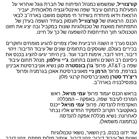
קורצווייל
, שמשמש כמנהל הפיתוח של חברת גוגל ואחראי על
הפעילות בתחום עיבוד שפה ואינטליגנציה מלאכותית, יעביר
הרצאת וידאו מיוחדת בשידור חי ממקום מושבו בארה"ב לבאי
הכנס. הרצאתו של
קורצווייל
תעסוק בעתיד השפה בעידן של
התפתחות מואצת של טכנולוגיות שונות במקביל ובה יציג את חזונו
הטכנולוגי תוך התייחסות להשפעה של כך על חיינו.
הכנס נערך זו השנה הרביעית ואליו צפויים להגיע מומחים וחוקרים
בכירים בעולם, שעוסקים בתחומים שונים של עיבוד הדיבור: זיהוי
דיבור, זיהוי דובר, אימות דובר ועוד. בין היתר יגיעו להציג בכנס את
ניסיונם רב השנים וחזונם בתחום:
ג'יי ווילפון
, מנהל תחום עיבוד
שפה ב-
AT&T
, פרופ'
גו'ן בונסטרה
סגן נשיא אוניברסיטת אביניון
בצרפת, פרופ'
הרמן ניי
מאוניברסיטת אאכן בגרמניה ופרופ'
ריצ'רד סטרן
מאוניברסיטת קרנגי מלון
בפנסילבניה בארה"ב.
בראש הכנס יעמוד פרופ'
עמי מויאל
, ראש
המרכז לעיבוד שפה, באפקה – המכללה
האקדמית להנדסה. פרופ'
עמי מויאל
ייכנס
באוקטובר הקרוב לתפקיד החדש אליו נבחר
לאחרונה: נשיא מכללת אפקה להנדסה
(בתמונה משמאל).
עוד ידונו בכנס, בין השאר, נושאי טכנולוגיות
שונות של עיבוד דיבור: זיהוי דיבור, איתור מילות מפתח, זיהוי דובר,