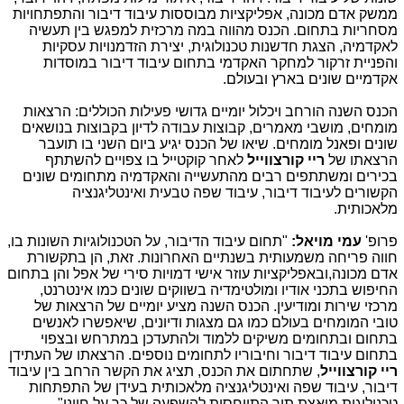
ממשק אדם מכונה, אפליקציות מבוססות עיבוד דיבור והתפתחויות
מסחריות בתחום. הכנס מהווה במה מרכזית למפגש בין תעשיה
לאקדמיה, הצגת חדשנות טכנולוגית, יצירת הזדמנויות עסקיות
והפניית זרקור למחקר האקדמי בתחום עיבוד דיבור במוסדות
אקדמיים שונים בארץ ובעולם.
הכנס השנה הורחב ויכלול יומיים גדושי פעילות הכוללים: הרצאות
מומחים, מושבי מאמרים, קבוצות עבודה לדיון בקבוצות בנושאים
שונים ופאנל מומחים. שיאו של הכנס יגיע ביום השני בו תועבר
הרצאתו של
ריי קורצווייל
לאחר קוקטייל בו צפויים להשתתף
בכירים ומשתתפים רבים מהתעשייה והאקדמיה מתחומים שונים
הקשורים לעיבוד דיבור, עיבוד שפה טבעית ואינטליגנציה
מלאכותית.
פרופ'
עמי מויאל:
"תחום עיבוד הדיבור, על הטכנולוגיות השונות בו,
חווה פריחה משמעותית בשנתיים האחרונות. זאת, הן בתקשורת
אדם מכונה,ובאפליקציות עוזר אישי דמויות סירי של אפל והן בתחום
החיפוש בתכני אודיו ומולטימדיה בשווקים שונים כמו אינטרנט,
מרכזי שירות ומודיעין. הכנס השנה מציע יומיים של הרצאות של
טובי המומחים בעולם כמו גם מצגות ודיונים, שיאפשרו לאנשים
בתחום ובתחומים משיקים ללמוד ולהתעדכן במתרחש ובצפוי
בתחום עיבוד דיבור וחיבוריו לתחומים נוספים. הרצאתו של העתידן
ריי קורצווייל
, שתחתום את הכנס, תציג את הקשר הרחב בין עיבוד
דיבור, עיבוד שפה ואינטליגנציה מלאכותית בעידן של התפתחות
טכנולוגית מואצת תוך התייחסות להשפעה של כך על חיינו".