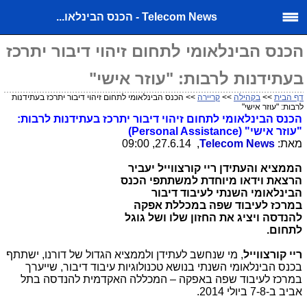
Telecom News - הכנס הבינלאו...
הכנס הבינלאומי לתחום זיהוי דיבור יתרכז
בעתידנות לרבות: "עוזר אישי"
דף הבית
>>
בקהילה
>>
קריירה
>> הכנס הבינלאומי לתחום זיהוי דיבור יתרכז בעתידנות
לרבות: "עוזר אישי"
הכנס הבינלאומי לתחום זיהוי דיבור יתרכז בעתידנות לרבות:
"עוזר אישי" (Personal Assistance)
מאת:
Telecom News
, 27.6.14, 09:00
הממציא והעתידן ריי קורצווייל יעביר
הרצאת וידאו מיוחדת למשתתפי הכנס
הבינלאומי השנתי לעיבוד דיבור
במרכז לעיבוד שפה במכללת אפקה
להנדסה ויציג את החזון שלו ושל גוגל
לתחום.
ריי קורצווייל
, מי שנחשב לעתידן ולממציא הגדול של דורנו, ישתתף
בכנס הבינלאומי השנתי בנושא טכנולוגיות עיבוד דיבור, שייערך
במרכז לעיבוד שפה באפקה – המכללה האקדמית להנדסה בתל
אביב ב-7-8 ביולי 2014.