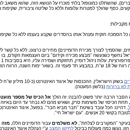
אלי", ארגון זעיר המונה בקושי 220 חברים), שהשתלט כמונופול בלתי מוכרז על הנושא הזה, שהוא משא
עים, כסף שהולך למטרות עלומות וללא כל שליטה ציבורית, שקיפות א
 מקבילות:
 כל הסמכה חוקית ומנהל אותו בהסדרים שקבע בעצמו ללא כל שקיפות
ם, שהסמיך לצורך מכירת הדומיינים) מחירים כרצונו, ללא כל קשר לע
אל נחשף כשנעשה "מבצע מכירה וקידום" ביום העצמאות הקודם, בו
נ
ב-19 ש"ח לש
ים
בשוק הישראלי), ההכנסות של איגוד האינטרנט (כ-10
 לא ברורות
(בלשון המעטה).
ה הסבר הרבה יותר פשוט להבנה: זה הולך
אל הכיס של מספר מועט 
תחת הכיסוי של משימות סרק, ושאיש מהם לא נבחר עד היום באיזה
. דהיינו: הכל עובד בשיטת "חבר מביא חבר".
בפועל, איגוד האינטרנ
ושי 20 אנשים.
"עם ישראל חי".
בעיקר "המקורבים לצלחת",
לא משלמים
עבור הדומיינים הללו,
מזה 
ו, נעשו כמה פעולות כביכול
לתיקון המצב
ע"י הנהלת איגוד האינטרנ