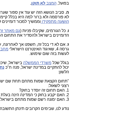
בפועל,
המצב
לא תוקן
.
ה
לא פורסמה ולא ברור למה היא בכלל קיימת ומי מנהל אותה. 2) רשם שמות, שנתפס
הושעה מתפקידו
וממשיך למכור דומיינים ל
ו
. כל הגורמים, שקיבלו פניות (
גם מאתר זה
הדומיינים בישראל ולהסדיר את התחום הפ
ז
גרסה 4, שאיגוד האינטרנט הישראלי
מחבי
לעשות בזה שום שימוש.
בגלל שכל
משרדי הממשלה
בישראל, שיכו
יכול להתקיים במדינת ישראל, פנה ח"כ
נחמ
הלשון:
"תחום הקצאת שמות מתחם תחת שם ישראל
רצוני לשאול:
1. האם תחום זה יוסדר בחוק?
2. האם יקבע בחוק כי המדינה הינה בעלת הזכויות לכינוי המען המדינתי של ישראל?
3. האם ימונה רשם שמות מתחם בישראל והקצאה בפועל על-ידי גוף ציבורי מפוקח?"
נודע לנו, שבימים הקרובים תינתן התשוב