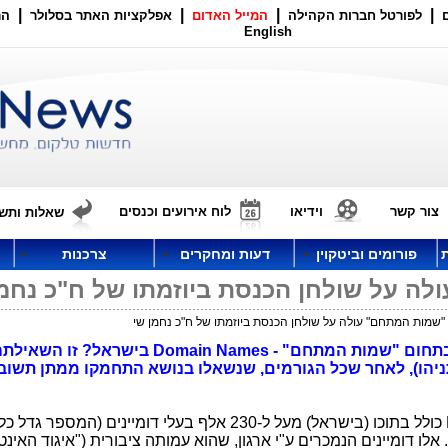
|
|
|
|
לפורטל חברות הקהילה
המייל האדום
אפלקציות האתר בסלולר
הר
English
צור קשר
וידיאו
לוח אירועים וכנסים
שאלות ותשו
פורומים וביטקוין
דעות ומחקרים
צרכנות
ה על שולחן הכנסת ביוזמתו של ח"כ נחמן
שמות המתחם" עולה על שולחן הכנסת ביוזמתו של ח"כ נחמן שי
האם מתקרב הסוף לכאוס של הטיפול בתחום "שמות המתחם" - Domain Names
תניהו), לאחר שכל הגורמים, שנשאלו בנושא התחמקו ממתן תשוב
תחום "שמות המתחם" - Domain Names כולל בתוכו (בישראל) מעל ל-230 אלף בעלי דומיינים (המס
לו דומיינים הנמכרים ע"י ארגון, שהוא עמותה ציבורית ("איגוד האינ