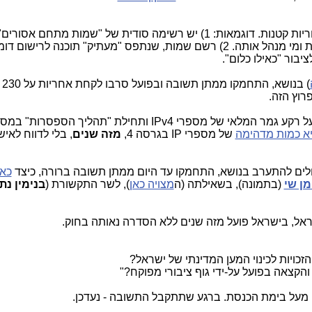
. סביב הנושא הזה יש עוד אין ספור שערוריות קטנות. דוגמאות: 1) יש רשימה סודית של "שמות מ
 "מעתיק" תוכנה לרישום דומיינים,
ציבור "כאילו כלום".
) בנו
רוץ הזה.
א כמות מדהימה
של מספרי IP בגרסה 4,
מזה שנים
, בלי לדווח לאיש
לים להתערב בנושא, התחמקו עד היום ממתן תשובה ברורה, כיצד
כא
ן שי
(בתמונה), בשאילתה (ה
מצויה כאן
), לשר התקשורת (
בנימין נת
, בישראל פועל מזה שנים ללא הסדרה נאותה בחוק.
ה מעל בימת הכנסת. ברגע שתתקבל התשובה - נעדכן.