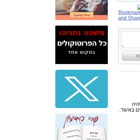
2" על תעלולי השר
משה כחלון -
כאן
המשך חשיפת הבלוף
ששמו "מהפיכת
הסלולר" ואיך מסרסים
את הנתונים לציבור -
כאן
סיכום ביקור בסיליקון
ואלי - למה 3 הגדולות
משקיעות ומפתחות
באותם תחומים -
כאן
שלמה פילבר (עד
לאחרונה מנכ"ל משרד
התקשורת) - עד
מדינה? הצחקתם
אותי! -
כאן
"יש אפליה בחקירה"?
חשיפה: למה השר
משה כחלון לא נחקר
עד היום? -
כאן