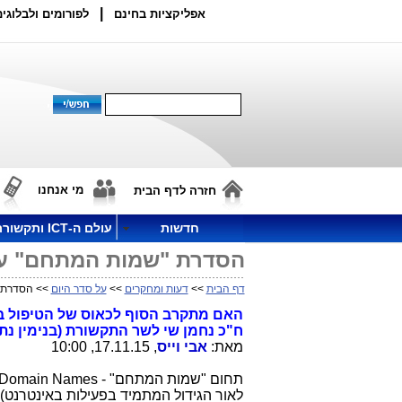
|
אפליקציות בחינם
לפורומים ולבלוגים
מי אנחנו
חזרה לדף הבית
חדשות
עולם ה-ICT ותקשורת
הסדרת "שמות המתחם" עול
דף הבית
>>
דעות ומחקרים
>>
על סדר היום
>> הסדרת "
ח"כ נחמן שי לשר התקשורת (בנימין נ
מאת:
אבי וייס
, 17.11.15, 10:00
לאור הגידול המתמיד בפעילות באינטרנט). א