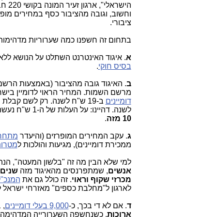
הישר
וחשוב, וגובה מהציבור כסף במחירים מופק
ציבורי.
בתחום זה חשפנו כמה שערוריות מדהימות
א
. איגוד האינטרנט השתלט על הנושא ללא
בסיס חוקי
.
ב
. האיגוד גובה מהציבור (באמצעות הרשמי
מרשם השמות. המחיר הראוי לדומיין בישר
דומיינים
לשנה. דהיינו: על העלות של ה-1 ש"ח נעשה רווח של 18 ש"ח, במבצע חד פעמי זה. בשאר ימות השנה, הרווח הוא יותר
10 מזה
.
ג
. עקב המחירים המופרזים (והיעדר
מתחר
ממכירת דומיינים), מגיעות והולכות ל
מטרות
למי שלא הבין מה זה "בלשון המעטה", הנ
אנשים
, שמתפרנסים מהאיגוד מזה
שנים,
מכרזי שקוף וראוי
. זה כולל גם את
המנכ"ל
לארגון ל"מחלבת כספים" מאזרחי ישראל לטובת בק
ד
. אם לא די בכך, כ-
9,000 בעלי דומיינים
, 
ארוכות
. כשנחשפה השערורייה המדהימה הז