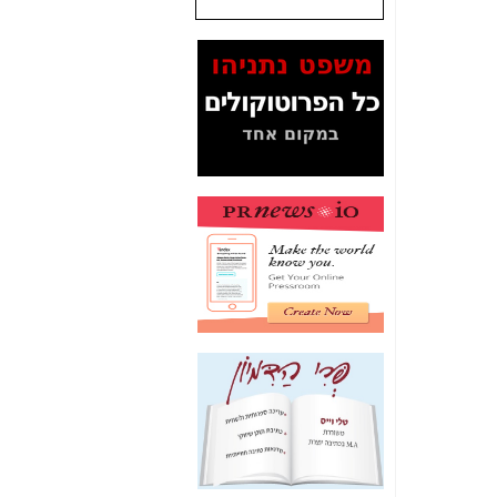
שנתנו לסלקום? -
כאן
המסמכים בנושא בזק-
Yes (תיק 4000)
מוכיחים "תפירת תיק"
לאיש הלא נכון! -
כאן
עובדות ומסמכים
המוסתרים מהציבור:
האם ביבי כשר
תקשורת עזר לקב'
בזק? -
כאן
מה מקור ה-Fake
News שהביא לתפירת
תיק לביבי והעלמת
החשודים הנכונים -
כאן
אחת הרגליים של "תיק
4000 התפור"
התמוטטה היום
בניצחון (כפול) של בזק
-
כאן
איך כתבות מפנקות