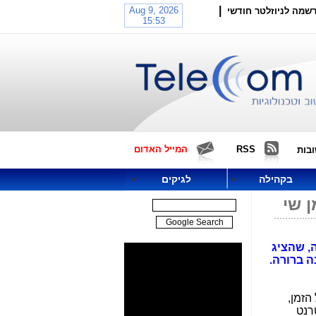
|
שמה לניוזלטר חודשי
RSS
המייל האדום
בות
בקהילה
לגיקים
 שי
 בישראל? זו השאילתה, שהציג
ה ברורה.
פר גדל כל הזמן,
טרנט