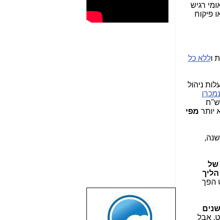
ב לאומי רגיש
ו פיקוח
 ו
ללא כל
לות ניהול
מכרו
נה. רק לשם קבלת פרופורציות, עלות ניהול דומיין, תחזוקתו ושמירה עליו, היא בסביבות 1 ש"ח
מפי
 מיליון ש"ח לשנה,
של
הליך
ט הפך
שבוע טוב לכל
שנים
הגולשים באשר
ט, אבל