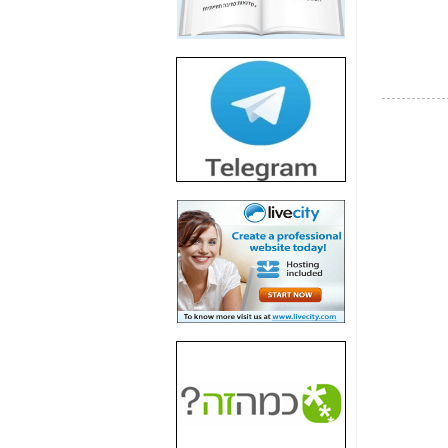
חשיפת חשד לשחיתות
הדומה לזו של "תיק
4000" אך בתחום
הסלולר -
כאן
חשיפת מה שלא
רוצים שתדעו בעניין
פריסת אנלימיטד
(בניחוח בלתי נסבל) -
כאן
חשיפה: איוב קרא
אישר לקבוצת סלקום
בדיוק מה שביבי אישר
ל-Yes ולבזק -
כאן
האם השר איוב קרא
היה צריך בכלל לחתום
על האישור, שנתן
לקבוצת סלקום? -
כאן
האם ביבי וקרא קבלו
בכלל תמורה עבור
ההטבות הרגולטוריות