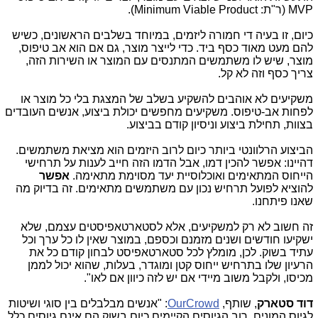
MVP
(ר"ת:
Minimum Viable Product
)
.
כיום, זו בעיה די חמורה ליזמים, במיוחד בשלבים הראשונים, כשיש
להם מעט מאוד כסף ביד. כדי לייצר מוצר, גם אם הוא אב טיפוס,
מוצר, שיש לו משתמשים המתנסים עם המוצר או השירות הזה,
צריך כסף וזה לא קל.
משקיעים לא אוהבים להשקיע בשלב של המצגת בלי כל מוצר או
לפחות אב-טיפוס. משקיעים מחפשים יכולת ביצוע, אנשים העובדים
בצוות, תחילת ביצוע וניסיון קודם בביצוע.
הביצוע הרלוונטי ביותר כיום לרוב היזמים הוא מציאת משתמשים.
דהיינו: אפשר להכין דמו, אבל הדמו הזה חייב לענות על תרחישי
הייחוס המתאימים ואוכלוסיית יעד מסוימת מתאימה.
אפשר
להוציא לפועל תרחיש נכון עם משתמשים מתאימים. זה בדיוק מה
שאנו פיתחנו.
זה חשוב לא רק למשקיעים, אלא לסטארטאפיסטים עצמם, שלא
ישקיעו חודשים ושנים מזמנם וכספם, במוצר שאין לו כל ערך וכל
עתיד בשוק. לכן, מומלץ לכל סטארטאפיסט לבחון קודם כל את
הרעיון שלו בתרחיש ייחוס קטן ומוגדר, בעלות, שהוא יכול לממן
מכיסו, ולקבל משוב מיידי אם יש לזה כיוון אם לאו".
דוד סטארק
, שותף,
OurCrowd
: "אנשים מבלבלים בין סוגי ושיטות
לגיוס המונים. רוב הגיוסים הקיימים כיום בשוק הם אינם גיוסים כלל