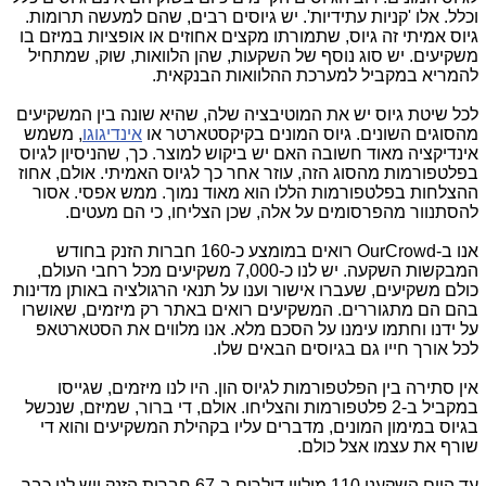
וכלל. אלו 'קניות עתידיות'. יש גיוסים רבים, שהם למעשה תרומות.
גיוס אמיתי זה גיוס, שתמורתו מקצים אחוזים או אופציות במיזם בו
משקיעים. יש סוג נוסף של השקעות, שהן הלוואות, שוק, שמתחיל
להמריא במקביל למערכת ההלוואות הבנקאית.
לכל שיטת גיוס יש את המוטיבציה שלה, שהיא שונה בין המשקיעים
מהסוגים השונים. גיוס המונים בקיקסטארטר או
אינדיגוגו
, משמש
אינדיקציה מאוד חשובה האם יש ביקוש למוצר. כך, שהניסיון לגיוס
בפלטפורמות מהסוג הזה, עוזר אחר כך לגיוס האמיתי. אולם, אחוז
ההצלחות בפלטפורמות הללו הוא מאוד נמוך. ממש אפסי. אסור
להסתנוור מהפרסומים על אלה, שכן הצליחו, כי הם מעטים.
אנו ב-OurCrowd רואים במומצע כ-160 חברות הזנק בחודש
המבקשות השקעה. יש לנו כ-7,000 משקיעים מכל רחבי העולם,
כולם משקיעים, שעברו אישור וענו על תנאי הרגולציה באותן מדינות
בהם הם מתגוררים. המשקיעים רואים באתר רק מיזמים, שאושרו
על ידנו וחתמו עימנו על הסכם מלא. אנו מלווים את הסטארטאפ
לכל אורך חייו גם בגיוסים הבאים שלו.
אין סתירה בין הפלטפורמות לגיוס הון. היו לנו מיזמים, שגייסו
במקביל ב-2 פלטפורמות והצליחו. אולם, די ברור, שמיזם, שנכשל
בגיוס במימון המונים, מדברים עליו בקהילת המשקיעים והוא די
שורף את עצמו אצל כולם.
עד היום השקענו 110 מיליון דולרים ב-67 חברות הזנק ויש לנו כבר