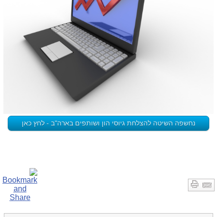
נחשפה השיטה להצלחת גיוסי הון ושותפים בארה"ב - לחץ כאן