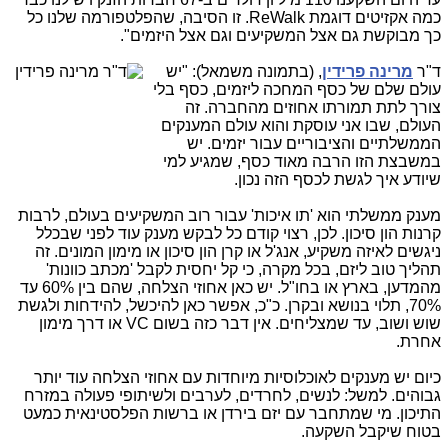
כמה אקזיטים דוגמת ReWalk. זו הסיבה, שהפלטפורמה שלנו כל
כך מבוקשת גם אצל המשקיעים וגם אצל היזמים".
ד"ר
מרינה פרידין
, (בתמונה מ
שמאל): "יש
עולם שלם של כסף המחכה ליזמים, כסף בלי
צורך לתת תמורתו אחוזים מהחברה. זה
העולם, שבו אני עוסקת והוא עולם המענקים
הממשלתיים והציבוריים עבור יזמים. יש
במשבצת הזו הרבה מאוד כסף, שמגיע למי
שיודע איך לגשת לכסף הזה נכון.
מענק ממשלתי הוא 'תו איכות' עבור רוב המשקיעים בעולם, לרבות
קרנות הון סיכון. לכן, רצוי קודם כל לבקש מענק עוד לפני שבכלל
ניגשים לאיזה משקיע, אנג'ל או קרן הון סיכון או מימון המונים. זה
תהליך טוב ליזם, בכל מקרה, כי קל יחסית לקבל 'מכתב כוונות'
מהמדען, בארץ או בחו"ל. יש כאן אחוזי הצלחה, שהם בין 60% עד
70%, תלוי בנושא ובקרן. כ"כ, אפשר כאן להיכשל, להידחות ולגשת
שוש ושוב, עד שמצליחים. אין דבר כזה בשום VC או דרך מימון
אחרת.
כיום יש מענקים לאוכלוסיות מיוחדות עם אחוזי הצלחה עוד יותר
גבוהים. למשל: לנשים, לחרדים, לערבים ולשיתופי פעולה במזרח
התיכון. מי שמתחבר עם יזם בירדן או ברשות הפלסטינאית כמעט
בטוח שיקבל השקעה.