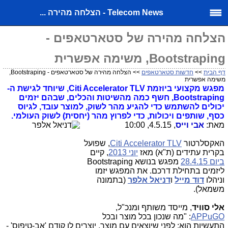
Telecom News - הצלחה מהירה ...
הצלחה מהירה של סטארטאפים -
Bootstraping, משימה אפשרית
דף הבית
>>
חדשות סטארטאפים
>> הצלחה מהירה של סטארטאפים - Bootstraping,
משימה אפשרית
מפגש מקצועי ביוזמת Citi Accelerator TLV, שיוחד לגישת ה-
Bootstraping, חשף כמה מהשיטות והכלים, שבהם יזמים
יכולים להשתמש כדי להגיע מהר לשוק, למוצר עובד, לגיוס
כסף, שותפים ויכולות, כדי לפרוץ מהר (יחסית) לשוק העולמי.
מאת:
אבי וייס
, 4.5.15, 10:00
האקסלרטור
Citi Accelerator TLV
, שפועל
בקרית עתידים (ת"א) מאז
יוני 2013
, קיים
ביום 28.4.15
מפגש בנושא Bootstraping
ליזמים בתחילת דרכם. את המפגש יזמו
וניהלו
דוד מייל
ו
דניאל
אלפר
(בתמונה
משמאל).
אלי סוויד
, מייסד משותף ומנכ"ל,
APPuGO
: "מה שנכון בכל מוצר ובכל
התעשיות הוא: לפני שיוצאים עם מוצר, יוצרים לו קודם 'אב-טיפוס' -