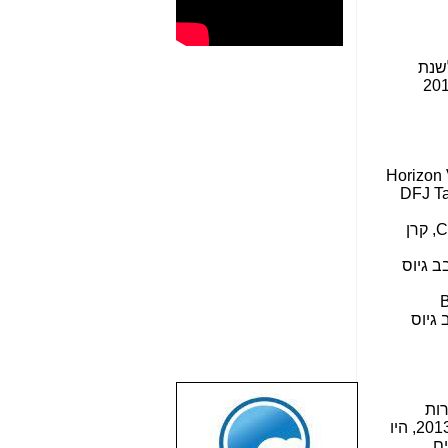
לשנת
הון הסיכון בתחום הקלינטק ("טכנולוגיה נקייה") במהלך 2013
Horizon 
DFJ Ta
C
, קרן
 גיוס
B
 גיוס
רות
שבוע טוב לכל
ב-2013, היו
הגולשים באשר
ים
הם!!!