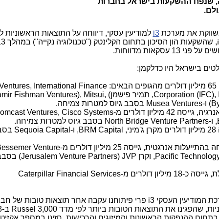
 שנפח ההשקעות בישראל בחברות
משווקת את מערכת
i3
למודיעין עסקי, דיווחה על התוצאות הראשוניות 
. החברה הודיעה, שהשקעות 
טים בישראל היו כדלקמן:
:
Ventures, International Finance
Corporation (IFC), 
, תמיר פישמן)
mir Fishman Ventures), Mitsui,
B
) ו-
Musea Ventures
בסבב גיוס למטרות צמיחה.
 42 מיליון דולרים מ-
omcast Ventures, Cisco Systems
, ו-
North Bridge Venture Partners
בסבב גיוס למטרות צמיחה.
,
BRM Capital
, ו-
Sequoia Capital
בסבב
לות אנרגטית, גייסה 25 מיליון דולרים מ-
essemer Venture
Pacific Technolog
, וקרן
Jerusalem Venture Partners) JVP
) בסבב
מיליון דולרים מ-
Caterpillar Financial Services
רכת המודיעין העסקי
i3
פרי פיתוחנו עקבה אחר תוצאות טובות של חב
Russel 3,000
תחום ההנפקות הראשונות והמיזוגים והרכישות, חזינו במספר אקזיט