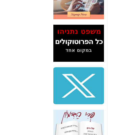
2" על תעלולי השר
משה כחלון -
כאן
המשך חשיפת הבלוף
ששמו "מהפיכת
הסלולר" ואיך מסרסים
את הנתונים לציבור -
כאן
סיכום ביקור בסיליקון
ואלי - למה 3 הגדולות
משקיעות ומפתחות
באותם תחומים -
כאן
שלמה פילבר (עד
לאחרונה מנכ"ל משרד
התקשורת) - עד
מדינה? הצחקתם
אותי! -
כאן
"יש אפליה בחקירה"?
חשיפה: למה השר
משה כחלון לא נחקר
עד היום? -
כאן