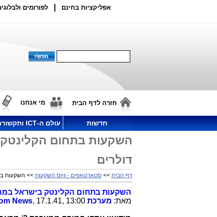
|
אפליקציות בחינם
לפורומים ולבלוגים
מי אנחנו
חזרה לדף הבית
חדשות
עולם ה-ICT ותקשורת
דולרים
דף הבית
>>
סטארטאפים - גיוס השקעות
>> השקעות בתחום הקלינט
השקעות בתחום הקלינטק בישראל במהלך 2013 הסתכמו ב-249 מיליון 
מאת:
מערכת
, 17.1.41, 13:00
com News