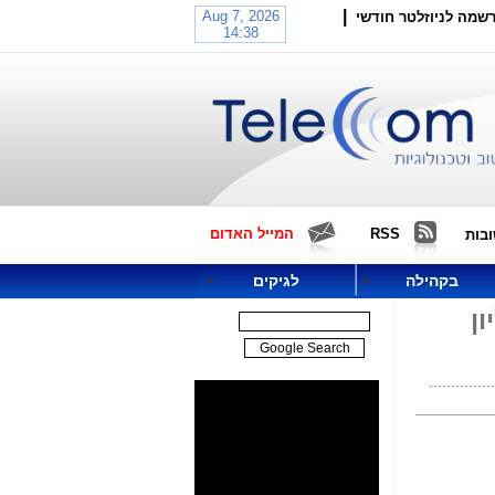
|
שמה לניוזלטר חודשי
RSS
המייל האדום
בות
בקהילה
לגיקים
הסתכמו ב- 249 מיליון