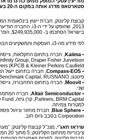
מודיעין עסקי המופק ממערכת
i3
מראה,
סטארטאפ מדרג אותה במקום ה-20 בעולם.
קבוצת קלינטק, חברת ייעוץ בינלאומית ה
2013, שהופקו על ידי ה-
i3
בישראל הסתכמו ב- $249,935,000, הפרושים על פני 13 עסקאות מדווחות.
לפי מידע מה-
i3
, העסקות והמשקיעים הבול
•
Kaiima
, חברה בתחום החקלאות, גייסה 65 מיליון דולרים מהגופים הבאים
Infinity Group, Draper Fisher Jurvetson
yers (KPCB
&
Kleiner Perkins Caufield
•
Compass-EOS
, חברה בתחום ייעול האנרגיה, גייסה
פיטנגו,
Benchmark Capital, RUSNANO
•
Moovit
, חברה בתחום התחבורה, גייסה 28 מיליון דולרים מקרן ג'מיני
שני.
•
Altair Semiconductor
, חברה המתמחה בהתייע
Partners, BRM Capital
, קרן גיזה,
y Fund
למטרות צמיחה.
•
Blue Sphere
, חברת מחזור וניהול פסולת, גייסה כ-18 
Corporation
בסבב גיוס חוב.
שיראז חאג'י
, מנכ"ל קבוצת קלינטק: "מע
ציבוריות מתחום הקלינטק: 5 מתוך 20 המניות, שהפגינו את התוצאות הטובות ביותר לפי מדד
חברות קלניטק. למרות האתגרים הקיימים ב