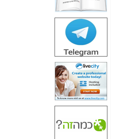
חשיפת חשד לשחיתות
הדומה לזו של "תיק
4000" אך בתחום
הסלולר -
כאן
חשיפת מה שלא
רוצים שתדעו בעניין
פריסת אנלימיטד
(בניחוח בלתי נסבל) -
כאן
חשיפה: איוב קרא
אישר לקבוצת סלקום
בדיוק מה שביבי אישר
ל-Yes ולבזק -
כאן
האם השר איוב קרא
היה צריך בכלל לחתום
על האישור, שנתן
לקבוצת סלקום? -
כאן
האם ביבי וקרא קבלו
בכלל תמורה עבור
ההטבות הרגולטוריות