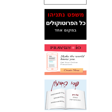
שנתנו לסלקום? -
כאן
המסמכים בנושא בזק-
Yes (תיק 4000)
מוכיחים "תפירת תיק"
לאיש הלא נכון! -
כאן
עובדות ומסמכים
המוסתרים מהציבור:
האם ביבי כשר
תקשורת עזר לקב'
בזק? -
כאן
מה מקור ה-Fake
News שהביא לתפירת
תיק לביבי והעלמת
החשודים הנכונים -
כאן
אחת הרגליים של "תיק
4000 התפור"
התמוטטה היום
בניצחון (כפול) של בזק
-
כאן
איך כתבות מפנקות