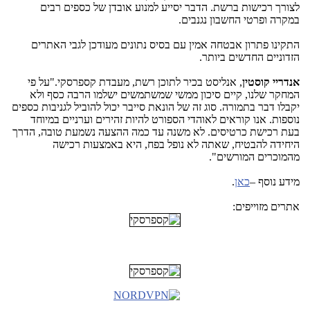
לצורך רכישות ברשת. הדבר יסייע למנוע אובדן של כספים רבים
במקרה ופרטי החשבון נגנבים.
התקינו פתרון אבטחה אמין עם בסיס נתונים מעודכן לגבי האתרים
הזדוניים החדשים ביותר.
אנדריי קוסטין
, אנליסט בכיר לתוכן רשת, מעבדת קספרסקי."על פי
המחקר שלנו, קיים סיכון ממשי שמשתמשים ישלמו הרבה כסף ולא
יקבלו דבר בתמורה. סוג זה של הונאת סייבר יכול להוביל לגניבות כספים
נוספות. אנו קוראים לאוהדי הספורט להיות זהירים וערניים במיוחד
בעת רכישת כרטיסים. לא משנה עד כמה ההצעה נשמעת טובה, הדרך
היחידה להבטיח, שאתה לא נופל בפח, היא באמצעות רכישה
מהמוכרים המורשים".
מידע נוסף –
כאן
.
אתרים מזוייפים: