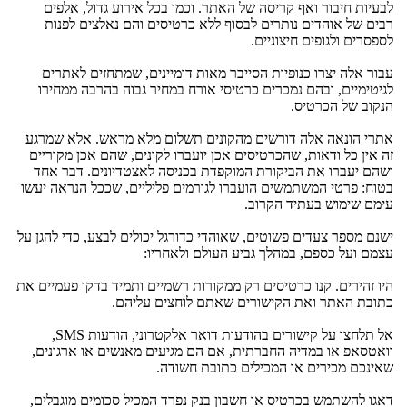
לבעיות חיבור ואף קריסה של האתר. וכמו בכל אירוע גדול, אלפים
רבים של אוהדים נותרים לבסוף ללא כרטיסים והם נאלצים לפנות
לספסרים ולגופים חיצוניים.
עבור אלה יצרו כנופיות הסייבר מאות דומיינים, שמתחזים לאתרים
לגיטימיים, ובהם נמכרים כרטיסי אורח במחיר גבוה בהרבה ממחירו
הנקוב של הכרטיס.
אתרי הונאה אלה דורשים מהקונים תשלום מלא מראש. אלא שמרגע
זה אין כל ודאות, שהכרטיסים אכן יועברו לקונים, שהם אכן מקוריים
ושהם יעברו את הביקורת המוקפדת בכניסה לאצטדיונים. דבר אחד
בטוח: פרטי המשתמשים הועברו לגורמים פליליים, שככל הנראה יעשו
עימם שימוש בעתיד הקרוב.
ישנם מספר צעדים פשוטים, שאוהדי כדורגל יכולים לבצע, כדי להגן על
עצמם ועל כספם, במהלך גביע העולם ולאחריו:
היו זהירים. קנו כרטיסים רק ממקורות רשמיים ותמיד בדקו פעמיים את
כתובת האתר ואת הקישורים שאתם לוחצים עליהם.
אל תלחצו על קישורים בהודעות דואר אלקטרוני, הודעות
SMS
,
וואטסאפ או במדיה החברתית, אם הם מגיעים מאנשים או ארגונים,
שאינכם מכירים או המכילים כתובת חשודה.
דאגו להשתמש בכרטיס או חשבון בנק נפרד המכיל סכומים מוגבלים,