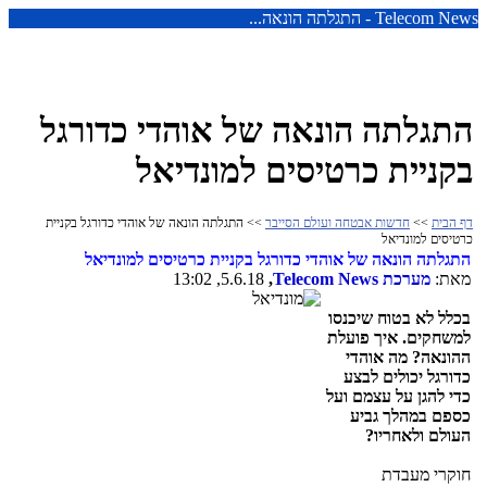
Telecom News - התגלתה הונאה...
התגלתה הונאה של אוהדי כדורגל
בקניית כרטיסים למונדיאל
דף הבית
>>
חדשות אבטחה ועולם הסייבר
>> התגלתה הונאה של אוהדי כדורגל בקניית
כרטיסים למונדיאל
התגלתה הונאה של אוהדי כדורגל בקניית כרטיסים למונדיאל
מאת:
מערכת
Telecom News
,
5.6.18, 13:02
בכלל לא בטוח שיכנסו
למשחקים. איך פועלת
ההונאה? מה אוהדי
כדורגל יכולים לבצע
כדי להגן על עצמם ועל
כספם במהלך גביע
העולם ולאחריו?
חוקרי מעבדת