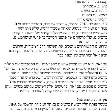
קספרסקי זיהו הודעות
פישינג, שמטרתן
להונות משתמשים
באמצעות הצעות
לקניית כרטיסי אורח
לגביע העולם 2018 במחיר, שבסופו של דבר, התברר כגבוה פי 10
ממחירם המקורי. בנוסף, ומאחר שסביר להניח, שלא ניתן יהיה
להשתמש בכרטיסים, כתוצאה מתהליך קפדני של רישום וביקורת
כרטיסים, יפלו לרשותם של פושעי הסייבר כל פרטי המשתמשים,
שנפלו קורבן להונאה.
אירועים תקשורתיים מושכים את תשומת הלב הציבורית, והרעש
וההתלהבות סביבם מקלים על פושעים לנצל את התלהבות הקורבנות.
המונדיאל המתקרב אינו שונה בכך.
עם זאת, הוא מעניין מכיוון שישנם מספר מנגנונים המסבכים את תהליך
רכישת הכרטיסים. לדוגמא, ניתן לרכוש כרטיסים רק באתר הרשמי של
FIFA
והתהליך הוא רב שכבתי ומורכב מסיבות של אבטחה. הזמנת
כרטיס מתרחשת ב- 3שלבים, ומותרת רכישה של כרטיס אחד בלבד
לכל אדם. יוצאי הדופן הם כרטיסי האורח, שמאפשרים לרכוש עד 3
כרטיסים נוספים. עם זאת, כרטיסים אלה רשומים על שם מסוים, וניתן
לשנותו רק אם מחזיק הכרטיס מגיש בקשה להעברת הכרטיס.
איך פועלת ההונאה?
כאשר נפתח חלון רכישת כרטיסים באתר המכירה הרשמי של
FIFA
חווה האתר התנפלות אוהדים המנסים להזמין כרטיסים, מה שגורם