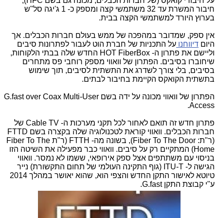
על חיבורי קואקס (של חברות הכבלים, מכונה גם בשם HFC),
חיבור המשרת עד 32 משתמשי קצה ומספק כ- 1 ג'יגה סל"ש
בערוץ היורד למשתמשי הקצה בבית.
אין ספק, שמדובר במהפכה של ממש בעולם חברות הכבלים. אך
היום
דיווחנו
על התכניות של חברת הוט לעבור לפתרונות סיבים
וליישם את פתרון ה- HOT FiberBox החדש שלה בבתי הלקוחות,
שיחוברו בסיבים. הפתרון של וואווי מספק רוחבי פס מתחרים
בסיבים, בלי צורך לשדרג את התשתית לסיבים, תוך שימוש
בתשתית הקואקס הקיימת בחיבור לבתים.
הפתרון של וואווי מכונה על ידה בשם G.fast over Coax Multi-User
Access.
פתרון חדש זה תואם לאחור לכל תקני מערכות ה- Cable TV של
חברות הכבלים. וואווי קוראת לטכנולוגיה שלה בקצרה בשם FTTD
(ר"ת: Fiber To The Door), בשונה מה- FTTH (ר"ת Fiber To The
Home) המתקיים רק על סיבים. וואווי כבר מפעילה את השיטה הזו
בניסוי עם משתתפים אצל ספק אירופאי, ששמו לא נמסר. וואווי
הגישה ל- ITU-T (גוף התקינה העולמי של תחום התקשורת) נייר
טיוטא לאישור התקן החדש והצפי הוא, שהוא יאושר במהלך 2014
ע"י קבוצת התקן G.fast.