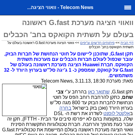
Telecom News - וואווי הציגה...
וואווי הציגה מערכת G.fast ראשונה
בעולם על תשתית הקואקס בחב' הכבלים
דף הבית
>>
פיתוחים חדשים וצ'יפים
>> וואווי הציגה מערכת G.fast ראשונה בעולם על
תשתית הקואקס בחב' הכבלים
תקן G.fast, שתוכנן ליישום על חוטי הנחושת של חברות הבזק,
עובר שכפול לעולם חברות הכבלים עם מערכות תשתית
הקואקס. חברת Huawei הציגה מערכת ראשונה בעולם של
G.fast על קואקס, שמספק כ- 1 ג'יגה סל"ש בערוץ היורד ל- 32
משתמשים.
מאת: מערכת Telecom News, 3.11.13, 18:30
תקן G.fast,
שתואר כאן
בהרחב ע"י
צבי
שחם
, כתקן להרחבת רוחב הפס על חוטי
הנחושת לחברות הבזק עד 800 מגה סל"ש
בערוץ היורד (ואכן בזק בישראל
בחרה
ב
אלקטל לוסנט
לשדרג את רשת ה- DSL
שלה, במקומות בהם לא ייפרסו סיבים עד הבית - FTTH), תקן זה
עובר כעת מהפך והרחבה. חברת טכנולוגיות התקשורת הסינית
וואווי הציגה מערכת ראשונה בעולם המיישמת את טכנולוגיית G.fast