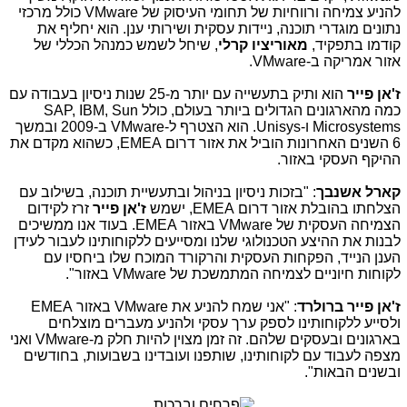
להניע צמיחה ורווחיות של תחומי העיסוק של
VMware
כולל מרכזי
נתונים מוגדרי תוכנה, ניידות עסקית ושירותי ענן. הוא יחליף את
קודמו בתפקיד,
מאוריציו קרלי
, שיחל לשמש כמנהל הכללי של
אזור אמריקה ב-
VMware
.
ז'אן פייר
הוא ותיק בתעשייה עם יותר מ-25 שנות ניסיון בעבודה עם
כמה מהארגונים הגדולים ביותר בעולם, כולל
SAP, IBM, Sun
Microsystems
ו-
Unisys
. הוא הצטרף ל-
VMware
ב-2009 ובמשך
6 השנים האחרונות הוביל את אזור דרום
EMEA
, כשהוא מקדם את
ההיקף העסקי באזור.
קארל אשנבך
: "בזכות ניסיון בניהול ובתעשיית תוכנה, בשילוב עם
הצלחתו בהובלת אזור דרום
EMEA
, ישמש
ז'אן פייר
זרז לקידום
הצמיחה העסקית של
VMware
באזור
EMEA
. בעוד אנו ממשיכים
לבנות את ההיצע הטכנולוגי שלנו ומסייעים ללקוחותינו לעבור לעידן
הענן הנייד, הפקחות העסקית והרקורד המוכח שלו ביחסיו עם
לקוחות חיוניים לצמיחה המתמשכת של
VMware
באזור".
ז'אן פייר ברולרד
: "אני שמח להניע את
VMware
באזור
EMEA
ולסייע ללקוחותינו לספק ערך עסקי ולהניע מעברים מוצלחים
בארגונים ובעסקים שלהם. זה זמן מצוין להיות חלק מ-
VMware
ואני
מצפה לעבוד עם לקוחותינו, שותפנו ועובדינו בשבועות, בחודשים
ובשנים הבאות".