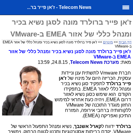
Telecom News - ז'אן פייר בר...
ז'אן פייר ברולרד מונה לסגן נשיא בכיר
ומנהל כללי של אזור EMEA ב-VMware
דף הבית
>>
מינויים
>> ז'אן פייר ברולרד מונה לסגן נשיא בכיר ומנהל כללי של אזור EMEA
ב-VMware
ז'אן פייר ברולרד מונה לסגן נשיא בכיר ומנהל כללי של אזור
EMEA
ב-
VMware
מאת:
מערכת
Telecom News
, 24.8.15, 13:59
חברת
Vmware
לתשתית ענן וניידות
עסקית, הכריזה היום על מינויו של
ז'אן
פייר
ברולרד
לתפקיד סגן נשיא בכיר
ומנהל כללי לאזור
EMEA
. בתפקידו
הקודם הוא שימש כסגן נשיא לאזור
דרום
EMEA
, ויהיה כעת אחראי למימוש
החזון מוגדר התוכנה של
VMware
ללקוחותיה ברחבי אירופה, המזרח
התיכון ואפריקה (
EMEA
).
ברולרד
ידווח ל
קארל אשנבך
, נשיא ומנהל התפעול הראשי של
VMware
, יקדם בריתות אסטרטגיות ותכנון לטווח הרחוק, וימשיך