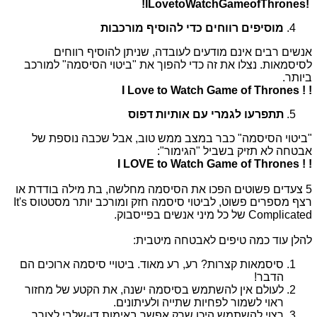
!ILovetoWatchGameofThrones!
מוסיפים רווחים כדי להוסיף מורכבות
אנשים רבים אינם מודעים לעובדה, שניתן להוסיף רווחים
לסיסמאות. נצלו את זה כדי להפוך את "ביטוי הסיסמה" למורכב
ביותר.
I Love to Watch Game of Thrones !
!
תתפרעו לגמרי עם אותיות דפוס
"ביטוי הסיסמה" כבר במצב ממש טוב, אבל שכבה נוספת של
אבטחה לא תזיק בשביל "הגימור":
I LOVE to Watch Game of Thrones !
!
5 צעדים פשוטים הפכו את הסיסמה מחלשה, בת מילה בודדת או
רצף מספרים פשוט, לביטוי סיסמה חזק ומורכב יותר מסטטוס
It's
Complicated
של כל מיני אנשים בפייסבוק.
להלן עוד כמה טיפים לאבטחה מיטבית:
סיסמאות קצרות? רע, רע מאוד. ביטויי סיסמה ארוכים הם
הדבר!
לעולם אין להשתמש בסיסמה ישנה, את הקטע של מחזור
ראוי לשמור לפחיות שתייה ולעיתונים.
רצוי להשתמש היכן שרק אפשר באימות דו-שלבי לצורך