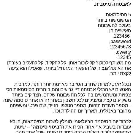
לאבטחה מיטבית.
5 הסיסמאות
המשומשות ביותר
בעולם לחשבונות
האישיים הן:
123456,
,password
,
12345678
,qwerty
.
12345
מה משותף לכולן? קל לזכור אותן, קל להקליד, קל להעליב בעזרתן
את האינטליגנציה של ההאקר המתחיל ביותר, שאפילו הוא ציפה
לקצת יותר.
ובכל זאת, למרות שחרב הסייבר מאיימת יותר ויותר, למרבית
האנשים יש הרגלי אבטחה דיי גרועים והם בוחרים בסיסמאות הכי
צפויות ומשתמשים בהן לכל החשבונות שלהם. הצדיקים ביותר
משקיעים קצת ומעניקים לכל חשבון באתר זה או אחר סיסמה שונה
- מספר תעודת הזהות, מספר הטלפון הנייד, שם פרטי ומשפחה
מחובר באנגלית, תאריך יום ההולדת וכו'.
לכבוד יום הסיסמה הבינלאומי מומלץ לשכוח מסיסמאות, הן לא
עובדות בשביל אף אחד. הכירו את ה"
ביטוי סיסמה
" – שיטה,
שתאפשר לזכור בקלות הרבה ביטויים שונים, שכל אחד מהם