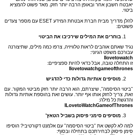
יאבטח חשבון אחר ובאופן הרבה יותר חזק. מאד פשוט להמציא
ביטוי.
להלן מדריך מבית חברת אבטחת המידע
ESET
עם מספר צעדים
פשוטים:
בוחרים את המילים שירכיבו את הביטוי
נגיד שאתם אוהבים לראות טלוויזיה, צרפו כמה מילים, שתיצורנה
עבורכם משפט הגיוני:
Ilovetowatch
זו התחלה טובה, אבל כדאי להיות ספציפיים:
Ilovetowatchgameofthrones
מוסיפים אותיות גדולות כדי להדגיש
"ביטוי הסיסמה", שיצרתם, הוא הרבה יותר חזק מביטוי המקור. עם
זאת, צריך לחזק אותו אף יותר. עושים זאת בהוספת אותיות גדולות
והדגשת כל מילה:
ILovetoWatchGameofThrones
מוסיפים סימני פיסוק בשביל הטאץ'
למה לא לקשט את "ביטוי הסיסמה" עם אלמנט דקורטיבי? הוסיפו
סימן פיסוק לבחירתכם בתחילה ובסוף: