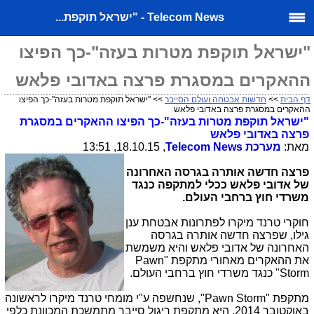
Telecom News - "ישראל תוקפת...
"ישראל תוקפת מטרות בעזה"-כך הפיצו
ההאקרים במסגרת פרצה באדובי פלאש
דף הבית
>>
חדשות אבטחה ועולם הסייבר
>> "ישראל תוקפת מטרות בעזה"-כך הפיצו
ההאקרים במסגרת פרצה באדובי פלאש
"ישראל תוקפת מטרות בעזה"-כך הפיצו ההאקרים במסגרת
פרצה באדובי פלאש
מאת:
מערכת
Telecom News
, 18.10.15, 13:51
פרצה חדשה אותרה בגרסה האחרונה
של אדובי פלאש ככלי למתקפה כנגד
משרדי חוץ ברחבי העולם.
חוקרי טרנד מיקרו לפתרונות אבטחת ענן
גילו, שפרצה חדשה אותרה בגרסה
האחרונה של אדובי פלאש והיא משמשת
את ההאקרים מאחורי מתקפת "
Pawn
Storm
" כנגד משרדי חוץ ברחבי העולם.
מתקפת "
Pawn Storm
", שנחשפה ע"י מומחי טרנד מיקרו לראשונה
באוקטובר 2014, היא מתקפת ריגול סייבר מתמשכת המכוונת כלפי