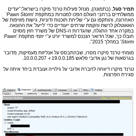
תמיר סגל
, (בתמונה), מנהל פעילות טרנד מיקרו בישראל:"יעדים
ממשלתיים ברחבי העולם הפכו למטרות במתקפת '
Pawn Storm
'
האחרונה, והותקפו גם ע"י שליחת תוכנות זדוניות, גישות מזויפות של
האאוטלוק לרשת והקמת שרתים ייעודיים כדי 'לייעל' את ההונאה.
במקרה אחד התגלה, שהגדרות ה-
DNS
של משרד חוץ מסוים
חובלו כך, שכל הדואר הנכנס למשרד יורט ע"י יוזמי מתקפת '
Pawn
Storm
' במהלך 2015".
מומחי טרנד מיקרו מסרו, שבהתבסס על אנליזות מעמיקות, מדובר
בגרסאות של נגן אדובי פלאש 19.0.0.185 ו- 10.0.0.207.
טרנד מיקרו דיווחה לחברת אדובי על גילוייה ועובדת ביחד איתה על
סגירת הפרצות.