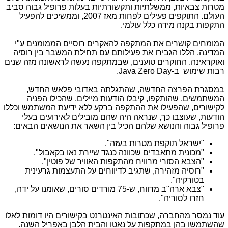
מטרות צבאיות, ממשלתיות ותקשורתיות בעלות פרופיל גבוה סביב
העולם. התוקפים פעילים לפחות מאז 2007, וממשיכים להפעיל
התקפות בקנה מידה כלל עולמי.
המומחים קושרים את המתקפה להאקרים רוסיים הממומנים ע"י
המדינה. הללו הגבירו את פעילותם עם תחילת המשבר בין רוסיה
ואוקראינה. החוקרים טוענים, שבמתקפה נעשה לראשונה מזה שנים
רבות שימוש ב-
Zero Day
Java
.
במסגרת הפרצה החדשה, שהתגלתה באדובי פלאש החדש,
המשתמשים, שהותקפו, קיבלו הודעות מיילים, שהכילו הפניה
לקישורים, שהפעילו את ההתקפה ברקע ללא ידיעת המשתמש וכללו
הודעות, שעוצבו כך, שנראה היה שהם מובילים לאירועים בעלי
פרופיל גבוה והנושא שלהם הכיל בין השאר את הנושאים הבאים:
"ישראל תוקפת מטרות בעזה".
"מכונית מתאבדים שכוונה כנגד שיירת נאו בקאבול".
"הצבא הסורי מרוויח מהתקפות האוויר של פוטין".
"רוסיה מזהירה, שתגיב לדיווחים על התעצמות גרעינית
בטורקיה".
"צבא ארה"ב מדווח, ש-75 מורדים סורים, שאומנו על ידה,
חזרו לסוריה".
עוד נמסר מהחברה, שכתובות האינטרנט בקישורים היו דומות לאלו
שהשתמשו בהן במתקפות על נאטו והבית הלבן באפריל השנה.