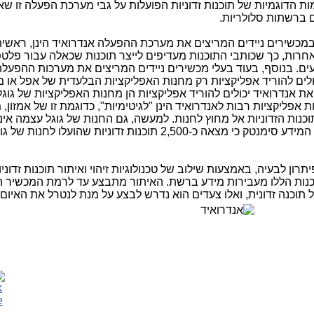
ם ברשתות סלולריות.
ת במכשירים ניידים המריצים את מערכת ההפעלה אנדרואיד הינן, ראשי
חרות, כך שכותבי התוכנות מעדיפים לייצר תוכנות שכאלה עבור פלט
ם. בנוסף, בעוד בעלי מכשירים ניידים המריצים את מערכות ההפעל
כולים להוריד אפליקציות רק מחנות האפליקציות הבלעדית של אפל או מ
 אנדרואיד יכולים להוריד אפליקציות הן מחנות האפליקציות של גוגל,
 אפליקציות רבות לאנדרואיד הינן "לגיטימיות", כדוגמת זו של אמזון, 
וכנות הזדוניות אל מחוץ לחנות. למעשה, גם החנות של גוגל עצמה אי
לחלוטין – לאחרונה דיווחה חברת אבטחת המידע סימנטק כי מצאה כ-2,500 תוכנות זדוניות שהועלו לחנות ש
ן לבעיה, באמצעות שילוב של טכנולוגיות זיהוי ואיתור תוכנות זדוניו
וכנות הללו מעבירות מידע ברשת. האיתור מתבצע עד לרמת המכשיר ה
יל תוכנה זדונית, ואלו צעדים הוא נדרש לבצע על מנת לנטרל את האיום