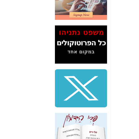
2" על תעלולי השר
משה כחלון -
כאן
המשך חשיפת הבלוף
ששמו "מהפיכת
הסלולר" ואיך מסרסים
את הנתונים לציבור -
כאן
סיכום ביקור בסיליקון
ואלי - למה 3 הגדולות
משקיעות ומפתחות
באותם תחומים -
כאן
שלמה פילבר (עד
לאחרונה מנכ"ל משרד
התקשורת) - עד
מדינה? הצחקתם
אותי! -
כאן
"יש אפליה בחקירה"?
חשיפה: למה השר
משה כחלון לא נחקר
עד היום? -
כאן