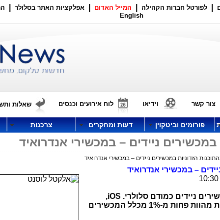
|
|
|
|
לפורטל חברות הקהילה
המייל האדום
אפלקציות האתר בסלולר
הר
English
צור קשר
וידיאו
לוח אירועים וכנסים
שאלות ותשו
פורומים וביטקוין
דעות ומחקרים
צרכנות
רים ניידים כמודם סלולרי.
iOS
,
בלאקברי ומערכות הפעלה ניידות נוספות מהוות פחות מ-1% מכלל המכשירים