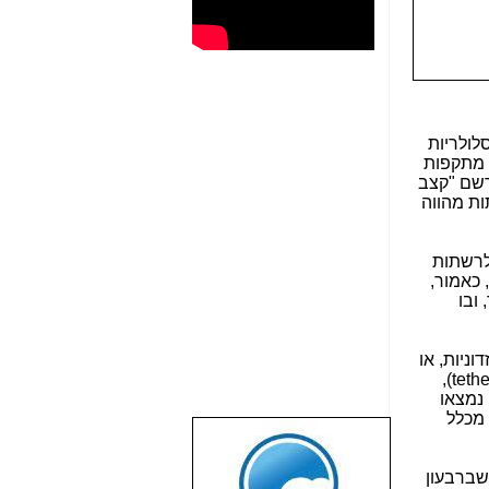
ם לרשתות סלולריות
ת מתקפות
נרשם "קצב
9.8%, כך שהנתון אודות 11% מכלל הרשתות מהווה
דים המחוברים לרשתות
תיות, אך, כאמור,
ובו
צאו תוכנות זדוניות, או
),
tethe
בהם נמצאו
ובלאקברי, היוו יחדיו פחות מ-1% מכלל
שבוע טוב לכל
הגולשים באשר
שברבעון