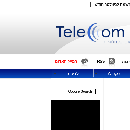
|
שמה לניוזלטר חודשי
RSS
המייל האדום
בות
בקהילה
לגיקים