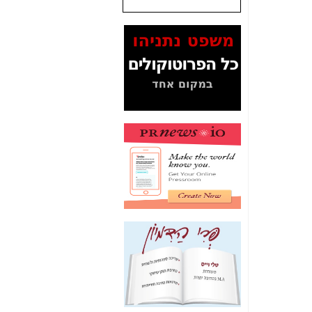
שנתנו לסלקום? -
כאן
המסמכים בנושא בזק-
Yes (תיק 4000)
מוכיחים "תפירת תיק"
לאיש הלא נכון! -
כאן
עובדות ומסמכים
המוסתרים מהציבור:
האם ביבי כשר
תקשורת עזר לקב'
בזק? -
כאן
מה מקור ה-Fake
News שהביא לתפירת
תיק לביבי והעלמת
החשודים הנכונים -
כאן
אחת הרגליים של "תיק
4000 התפור"
התמוטטה היום
בניצחון (כפול) של בזק
-
כאן
איך כתבות מפנקות