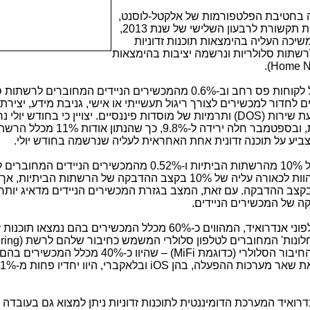
ה בחטיבת הפלטפורמות של אלקטל-לוסנט,
מפרסמת את דו"ח איומי האבטחה לרשתות תקשורת לרבעון השלישי של שנת 2013,
שיכה העליה בהימצאות תוכנות זדוניות
רשתות סלולריות ונרשמה יציבות בהימצאות
).
Home N
ברבעון זה, ב-11% מהרשתות הביתיות של לקוחות פס רחב וב-0.6% מהמכשירים הניידים המחוברי
 לחדור למכשירים לצורך ריגול תעשייתי או אישי, גניבת מידע, יציר
ת שירות (
DOS
) ותרמיות של מוסדות פיננסיים. יצויין כי בחודש יולי 
הדבקה" של 13% בקרב הרשתות הביתיות, ובספטמבר חלה ירידה ל-
להצביע על תוכנה זדונית אחת האחראית לעליה שנרשמה בחודש יולי.
ברבעון השני של השנה עמדו נתונים אלו על 10% מהרשתות הביתיות ו-0.52% מהמכשירים הניי
סלולריות, כך שתוצאות הרבעון השלישי מהוות לכאורה עליה של 10% בקצב ההדבקה של הרשתות הבי
ב ההדבקה. עם זאת, המצב בגזרת המכשירים הניידים מדאיג יותר, 
המכשירים הניידים הנגועים ביותר הינם טלפוני אנדרואיד, המהווים כ-60% מכלל המכשירים בהם נמ
נות' המחוברים לטלפון סלולרי המשמש כחיבור שלהם לרשת (
ring
החיבור הסלולרי (כדוגמת
MiFi
) – שהיוו כ-40% מכלל המכשירים 
ם את שאר מערכות ההפעלה, בהן
iOS
ואיד המערכת הדומיננטית לתוכנות זדוניות ניתן למצוא גם בעובדה 