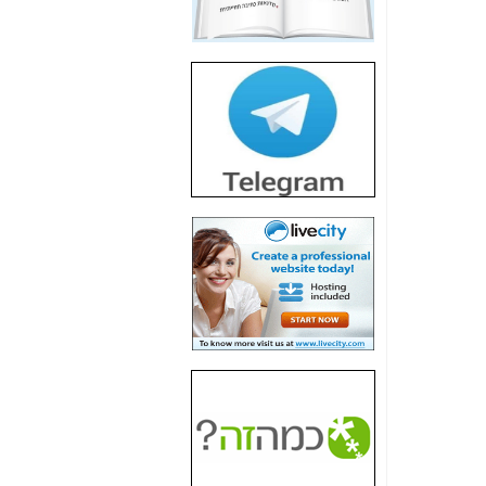
חשיפת חשד לשחיתות
הדומה לזו של "תיק
4000" אך בתחום
הסלולר -
כאן
חשיפת מה שלא
רוצים שתדעו בעניין
פריסת אנלימיטד
(בניחוח בלתי נסבל) -
כאן
חשיפה: איוב קרא
אישר לקבוצת סלקום
בדיוק מה שביבי אישר
ל-Yes ולבזק -
כאן
האם השר איוב קרא
היה צריך בכלל לחתום
על האישור, שנתן
לקבוצת סלקום? -
כאן
האם ביבי וקרא קבלו
בכלל תמורה עבור
ההטבות הרגולטוריות