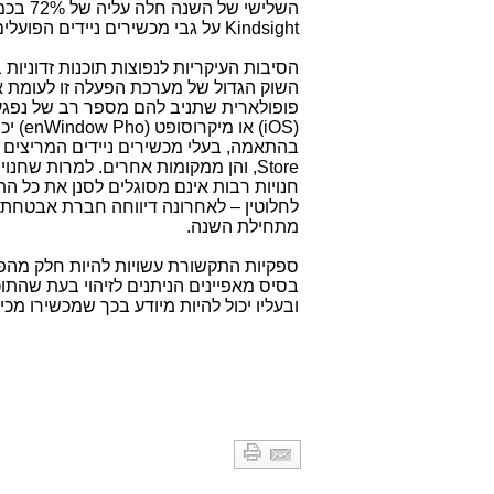
השלישי של השנה חלה עליה של 72% בכמות הדוגמיות של תוכנות זדוניות הפועלות על גבי מערכת הפעלה זו שאיתרה
Kindsight
על גבי מכשירים ניידים הפועלי
הסיבות העיקריות לנפוצות תוכנות זדוניו
השוק הגדול של מערכת הפעלה זו לעומת א
פופולארית שתניב להם מספר רב של נפגעי
(
iOS
) או מיקרוסופט (
Window Pho
n
e
) י
בהתאמה, בעלי מכשירים ניידים המריצים את
Store
, והן ממקומות אחרים. למרות שחנויות
חנויות רבות אינם מסוגלים לסנן את כל הת
מתחילת השנה.
ספקיות התקשורת עשויות להיות חלק מהפיתרו
בסיס מאפיינים הניתנים לזיהוי בעת שהת
ובעליו יכול להיות מיודע בכך שמכשירו מכ