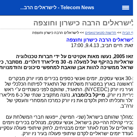
Telecom News - לישראלים הרב...
ישראלים הרבה כישרון וחוצפה
 הבית
>>
חדשות סטארטאפים
>> לישראלים הרבה כישרון וחוצפה
ישראלים הרבה כישרון וחוצפה
ת: חיים חביב, 9.4.13, 17:00
מאז 2005, נעשו מאות אקזיטים על ידי חברות טכנולוגיה
ישראליות בהיקף של למעלה מ- 30 מיליארד דולרים. מסתבר, כי
שראל ממשיכה להוות אבן שואבת למחפשי סיכונים והזדמנויות.
כ-30 אנשי עסקים, יזמים ואנשי כספים בכירים מניו יורק מבקרים
ראשונה בארץ במסגרת משלחת של התאגיד לפיתוח הכלכלי של
יר ניו יורק (
NYCEDC
). התאגיד, שהוקם לפני כשנתיים ע"י ראש
יריית ניו יורק,
מייקל בלומברג
,
נהנה מתקציב שנתי של כ-6 מיליארד
ולר ותכליתו לחזק ולקדם את ניו יורק כמרכז המסחרי והעסקי של
רה"ב.
מהלך שהותם בישראל (שני- חמישי), ייפגשו חברי המשלחת עם
כירי קהילת ההיי-טק בישראל, אנשי עסקים, מנהלים בכירים ויזמים
שראליים על מנת לאתר יזמים מבטיחים, לחזק שיתופי פעולה עסקיים
לעודד יזמים ישראליים לקדם שיתופי פעולה בעיר ניו יורק.