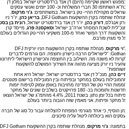
מפגש ראשון שקיימה (היום) דן אנד ברדסטריט ישראל במלון דן
בת"א השתתפו 30 חברי המשלחת וכ- 100 יזמים ואנשי עסקים
שראלים מקהילת ההיי- טק בישראל. במשתתפים:
ג'וי מרקוס
,
נהלת שותפה בקרן ההשקעות
DFJ Gotham
,
בריאן כהן
, יו"ר ניו
ורק אנג'לס,
דורון כהן
, יו"ר דן אנד ברדסטריט ישראל,
רונית בן בסט
נכ"לית לשכת המסחר ארה"ב ישראל ו
סאקסנה פרג
, מייסד קרן
ההשקעות 'דרך המשי' ואחד מ-100 משקיעי ההיי-טק הגדולים בעולם
ל פי מגזין פורבס.
'וי מרקוס
, מנהלת שותפה בקרן ההשקעות הניו יורקית
DFJ
Gotha
: "לישראלים הרבה כישרון וחוצפה. הם גורמים לדברים
קרות לא משנה מה. השילוב בין החוצפה והכישרון הישראלי ליתרונות
העיר ניו יורק מציעה מהווה את השידוך המושלם להשקעות
שותפות"
יים כהן
, מנכ"ל דן אנד ברדסטריט ישראל: ישראל היא אחת
המובילות בעולם במחקר ובפיתוח ובין המובילות ברישום פטנטים.
ממות ההיי טק של המדינה מחויבות באופן עמוק לטיפוח יזמות
וחדשנות ותומכות בכ- 180 פרויקטים בשלבים שונים של מחקר
ופיתוח בכל זמן נתון. בשנת 2011, 4.4% מהתמ"ג של ישראל הוצאו
ל מחקר ופיתוח, אני מאמין שזה הגבוה ביותר בעולם.
הן הוסיף, כי אחד מגורמי המפתח להצלחה עבור כל סוג של חברה
עסקים הוא ביכולתה ליטול עליה סיכונים.
תמונה:
ג'וי מרקוס
, מנהלת שותפה בקרן ההשקעות
DFJ Gotham