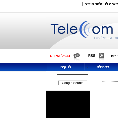
|
שמה לניוזלטר חודשי
RSS
המייל האדום
בות
בקהילה
לגיקים