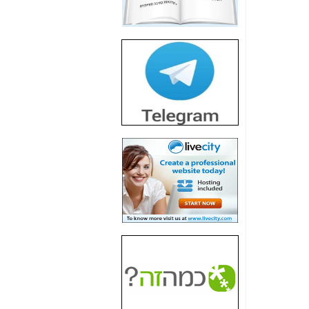
חשיפת חשד לשחיתות
הדומה לזו של "תיק
4000" אך בתחום
הסלולר -
כאן
חשיפת מה שלא
רוצים שתדעו בעניין
פריסת אנלימיטד
(בניחוח בלתי נסבל) -
כאן
חשיפה: איוב קרא
אישר לקבוצת סלקום
בדיוק מה שביבי אישר
ל-Yes ולבזק -
כאן
האם השר איוב קרא
היה צריך בכלל לחתום
על האישור, שנתן
לקבוצת סלקום? -
כאן
האם ביבי וקרא קבלו
בכלל תמורה עבור
ההטבות הרגולטוריות
שנתנו לסלקום? -
כאן