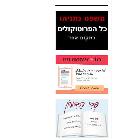
המסמכים בנושא בזק-
Yes (תיק 4000)
מוכיחים "תפירת תיק"
לאיש הלא נכון! -
כאן
עובדות ומסמכים
המוסתרים מהציבור:
האם ביבי כשר
תקשורת עזר לקב'
בזק? -
כאן
מה מקור ה-Fake
News שהביא לתפירת
תיק לביבי והעלמת
החשודים הנכונים -
כאן
אחת הרגליים של "תיק
4000 התפור"
התמוטטה היום
בניצחון (כפול) של בזק
-
כאן
איך כתבות מפנקות