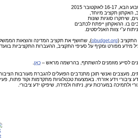
הסדנא לידע ציבורי תקיים במהלך סוף השבוע הבא, 16-17 לאוקטובר 2015
1, תל אביב, האקתון תקציב מיוחד,
, שיחקרו סוגיות שונות
ם בו. ההאקתון ייפתח לכתבים
יתוח ע"י צוות האנליסטים.
התקציב (
obudget.org
), שחושף את תקציב המדינה והוצאות הממשל
יל מידע מפורט ומקיף על סעיפי התקציב, ההעברות התקציביות בווע
ינים לסייע מוזמנים להשתתף, בהרשמה מראש –
כאן
.
ים, מעצבים ואנשי תוכן מתנדבים הפועלים להגברת מעורבות הציבו
ע ציבורי וידע אזרחי. באמצעות טכנולוגיות מתקדמות וקוד פתוח, פעיל
ולתמיכה במערכות עיון, ניתוח ולמידה, שיפיקו ידע ציבורי.