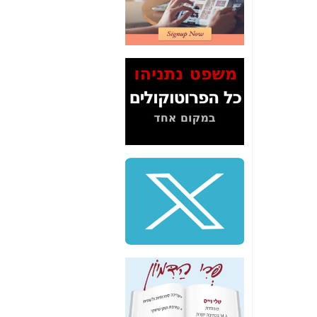
2" על תעלולי השר
משה כחלון -
כאן
המשך חשיפת הבלוף
ששמו "מהפיכת
הסלולר" ואיך מסרסים
את הנתונים לציבור -
כאן
סיכום ביקור בסיליקון
ואלי - למה 3 הגדולות
משקיעות ומפתחות
באותם תחומים -
כאן
שלמה פילבר (עד
לאחרונה מנכ"ל משרד
התקשורת) - עד
מדינה? הצחקתם
אותי! -
כאן
"יש אפליה בחקירה"?
חשיפה: למה השר
משה כחלון לא נחקר
עד היום? -
כאן