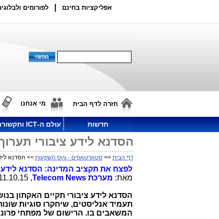
|
אפליקציות בחינם
לפורומים ולבלוגים
מי אנחנו
חזרה לדף הבית
חדשות
עולם ה-ICT ותקשורת
הסדנא לידע ציבורי תערוך
דף הבית
>>
סטארטאפים - גיוס השקעות
>> הסדנא לידע
לפצח את תקציב המדינה: הסדנא לידע צ
מאת:
מערכת
Telecom News
, 11.10.15, 15:30
הסדנא לידע ציבורי תקיים האקתון בנו
תעמיד אנליסטים, שיחקרו סוגיות שונו
המשאבים בו. הרישום של מפתחי פרונט 