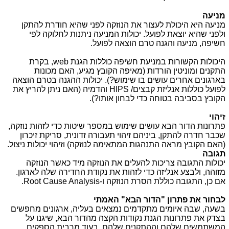
מניעה
מניעה היא היכולת לעצור את הנוזקה לפני שהיא חודרת להתקן
ולפני שהיא יוצאת לפועל. יכולות המניעה ניתנות לחלוקה לפי
חשיפה, מניעה והגנה טרם הוצאה לפועל.
היכולות הקשורות במניעת חשיפה כוללות הגנת
web
, בקרת
התקנים ומוניטין הורדות (מאיפה הקובץ מגיע, האם מכונות
בארגונים אחרים עושים בו שימוש?). יכולות ההגנה בטרם הוצאה
לפועל כוללות אנליזת קבצים/
HIPS
והדמיה (האם ניתן להריץ את
הקובץ בסביבה בטוחה כדי לבחון אותו?).
זיהוי
פתרונות הדור הבא עושים שימוש במספר שיטות כדי לזהות נוזקה,
שכבר חדרה להתקן, ביניהם זיהוי תעבורה זדונית, סריקת זיכרון
(האם הקובץ מראה התנהגות המתאימה לנוזקה) וזיהוי יכולות ניצול.
תגובה
יכולות התגובה צריכות להעלים את הנוזקה מיד כאשר הנוזקה
מזוהה, ולבצע אנליזה כדי לזהות את נקודת החדירה שלה לארגון.
אם כן, התגובה כוללת הסרת הנוזקה ו-
Root Cause Analysis
.
לבחור את פתרון "הדור הבא" האמתי
בשעה, שבה איומים מתקדמים נמצאים בעליה, ארגונים מחפשים
בצדק את פתרונות הגנת נקודות הקצה מהדור הבא, שיגנו על
המשתמשים שלהם וההתקנים שלהם. בעוד מרבית הספקים