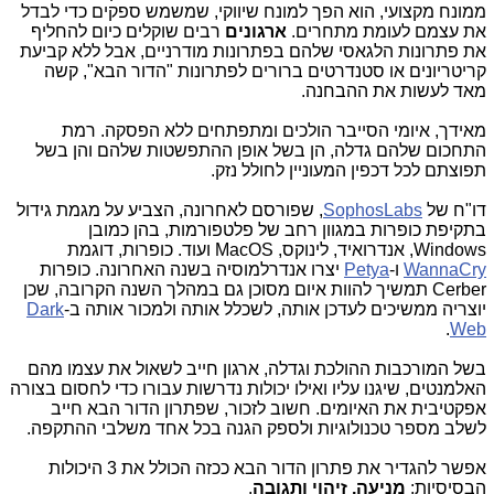
ממונח מקצועי, הוא הפך למונח שיווקי, שמשמש ספקים כדי לבדל
את עצמם לעומת מתחרים.
ארגונים
רבים שוקלים כיום להחליף
את פתרונות הלגאסי שלהם בפתרונות מודרניים, אבל ללא קביעת
קריטריונים או סטנדרטים ברורים לפתרונות "הדור הבא", קשה
מאד לעשות את ההבחנה.
מאידך, איומי הסייבר הולכים ומתפתחים ללא הפסקה. רמת
התחכום שלהם גדלה, הן בשל אופן ההתפשטות שלהם והן בשל
תפוצתם לכל דכפין המעוניין לחולל נזק.
דו"ח של
SophosLabs
, שפורסם לאחרונה, הצביע על מגמת גידול
בתקיפת כופרות במגוון רחב של פלטפורמות, בהן כמובן
Windows
, אנדרואיד, לינוקס,
MacOS
ועוד. כופרות, דוגמת
WannaCry
ו-
Petya
יצרו אנדרלמוסיה בשנה האחרונה. כופרות
Cerber
תמשיך להוות איום מסוכן גם במהלך השנה הקרובה, שכן
יוצריה ממשיכים לעדכן אותה, לשכלל אותה ולמכור אותה ב-
Dark
.
Web
בשל המורכבות ההולכת וגדלה, ארגון חייב לשאול את עצמו מהם
האלמנטים, שיגנו עליו ואילו יכולות נדרשות עבורו כדי לחסום בצורה
אפקטיבית את האיומים. חשוב לזכור, שפתרון הדור הבא חייב
לשלב מספר טכנולוגיות ולספק הגנה בכל אחד משלבי ההתקפה.
אפשר להגדיר את פתרון הדור הבא ככזה הכולל את 3 היכולות
הבסיסיות:
מניעה, זיהוי ותגובה
.