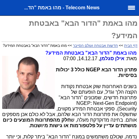
Telecom News - מהו באמת "הד...
מהו באמת "הדור הבא" באבטחת
המידע?
דף הבית
>>
חדשות אבטחה ועולם הסייבר
>> מהו באמת "הדור הבא" באבטחת המידע?
מהו באמת "הדור הבא" באבטחת המידע?
מאת:
אילן סגלמן
,
14.12.17, 07:00
פתרון הדור הבא NGEP כולל 3 יכולות
בסיסיות.
בשנים האחרונות שוק אבטחת נקודות
הקצה הלך וגדל, עם הופעתם של
פתרונות חדשים, שמכונים "הדור הבא"
NGEP: Next-Gen Endpoint
(
Security
). ספקי אבטחת המידע מקווים,
שתשקלו את פתרונות הדור הבא שלהם, אבל לא כולם אכן מספקים
אותם. בחינה מדוקדקת מעלה, ש
חלק מהפתרונות המוצעים כיום
מושתתים עדיין על פלטפורמות או גישות מיושנות.
נדמה, שכולם משתמשים במונח "הדור הבא" ביתר קלות, וכי יותר