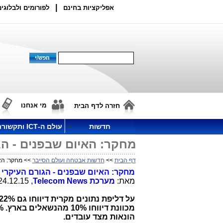
|
אפליקציות בחינם
לפורומים ולבלוגים
מי אנחנו
חזרה לדף הבית
חדשות
עולם ה-ICT ותקשורת
מחקר: האיום שבפנים - הג
דף הבית
>>
חדשות אבטחה ועולם הסייבר
>> מחקר: האי
מחקר: האיום שבפנים - הגורם העיקרי ל
מאת:
מערכת
Telecom News
, 24.12.15, 14:59
מכוונת דיווחו 10% מהנשאלים בארץ.
הונאות מצד עובדים.