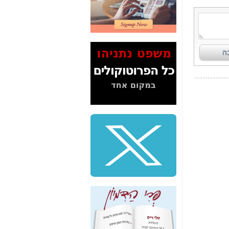
2" על תעלולי השר
משה כחלון -
כאן
המשך חשיפת הבלוף
ששמו "מהפיכת
הסלולר" ואיך מסרסים
את הנתונים לציבור -
כאן
סיכום ביקור בסיליקון
ואלי - למה 3 הגדולות
משקיעות ומפתחות
באותם תחומים -
כאן
שלמה פילבר (עד
לאחרונה מנכ"ל משרד
התקשורת) - עד
מדינה? הצחקתם
אותי! -
כאן
"יש אפליה בחקירה"?
חשיפה: למה השר
משה כחלון לא נחקר
עד היום? -
כאן