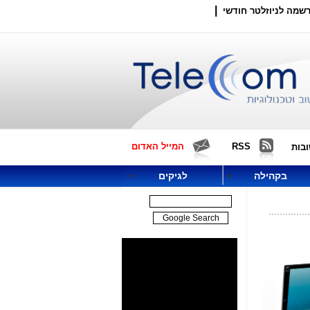
|
שמה לניוזלטר חודשי
RSS
המייל האדום
בות
בקהילה
לגיקים