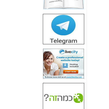
חשיפת חשד לשחיתות
הדומה לזו של "תיק
4000" אך בתחום
הסלולר -
כאן
חשיפת מה שלא
רוצים שתדעו בעניין
פריסת אנלימיטד
(בניחוח בלתי נסבל) -
כאן
חשיפה: איוב קרא
אישר לקבוצת סלקום
בדיוק מה שביבי אישר
ל-Yes ולבזק -
כאן
האם השר איוב קרא
היה צריך בכלל לחתום
על האישור, שנתן
לקבוצת סלקום? -
כאן
האם ביבי וקרא קבלו
בכלל תמורה עבור
ההטבות הרגולטוריות
שנתנו לסלקום? -
כאן