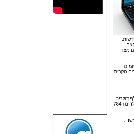
דשות.
קצב
ים מצד
שפעו ע"י איומים
נים מקרית
לעסקים קטנים ובינוניים, כתוצאה מדליפת נתונים עומד על טווח של בין 33 ל-80 אלף דולרים
כתוצאה מדליפות מקריות וכ-47 אלף דולרים כתוצאה מדליפות מכוונות. הנתונים לגבי ארגונים הם 1.29 מיליון דולרים ו 784
 עובדים. 19% מהמשיבים אישרו,
שבוע טוב לכל
הגולשים באשר
הם!!!