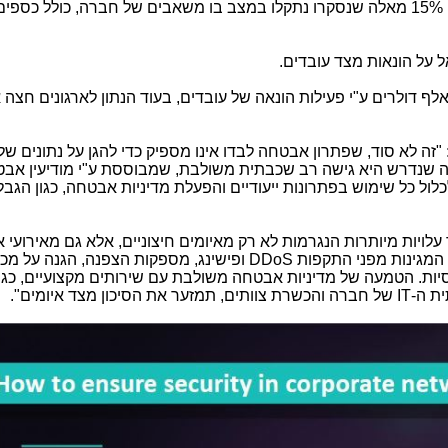
גורם חשוב נוסף הוא הונאות מצד עובדים. 15% מאלה שנסקרו נתקלו במצב בו משאבים של חברה, כולל כספ
סקים קטנים ובינוניים איבדו בממוצע 40 אלף דולרים ע"י פעילות הונאה של עובדים, בעוד הנתון לארגונים 
"זה לא סוד, שפתרון אבטחה לבדו אינו מספיק כדי להגן על נתונים ש
שנדרש היא גישה רב שכבתית משולבת, שמבוססת ע"י מודיעין אב
לול כל שימוש בפתרונות ייעודיים והפעלת מדיניות אבטחה, כגון הגב
עלויות מיותרות הנגרמות לא רק מאיומים חיצוניים, אלא גם מאירועי
ות המגינות מפני התקפות
DDoS
ופישינג, מספקות הצפנה, הגנה על מכ
סיות. הטמעה של מדיניות אבטחה משולבת עם שירותים מקצועיים, כגו
ת ה-
IT
של חברה והכשרת צוותים, תמזער את הסיכון מצד איומים".