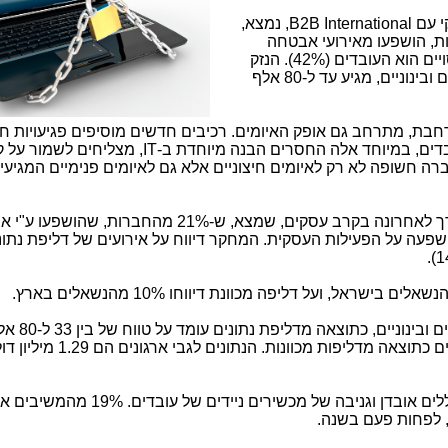
י עם
B2B International
, נמצא,
רות, כלומר, 3 מתוך 4 חברות, הושפעו מאירועי אבטחה
פנימיים, והגורם העיקרי לאובדן נתונים חסויים הוא העובדים (42%). הנזק
הממוצע, שנגרם ע"י דליפות בעסקים קטנים ובינוניים, מגיע עד ל-80 אלף
בת, מתרחב גם אופק האיומים. רכיבים חדשים מוסיפים פגיעויות ח
דים, במיוחד אלה החסרים הבנה מיוחדת ב-
IT
, מצליחים לשמור על 
רה חשופה לא רק לאיומים חיצוניים אלא גם לאיומים פנימיים המגיע
הדברים זוכים לחיזוק במסגרת סקר, שנערך לאחרונה בקרב עסקים, שמצא, ש-21% מהחברות, שהו
השפעה על הפעילות העסקית. המחקר דיווח על אירועים של דליפת נתו
).
1
הפסד פיננסי ממוצע, שנגרם 
בנוסף לדליפות נתונים, איומים פנימיים כוללים אובדן וגניבה של מכשירים ניידים של
ם, לפחות פעם בשנה.