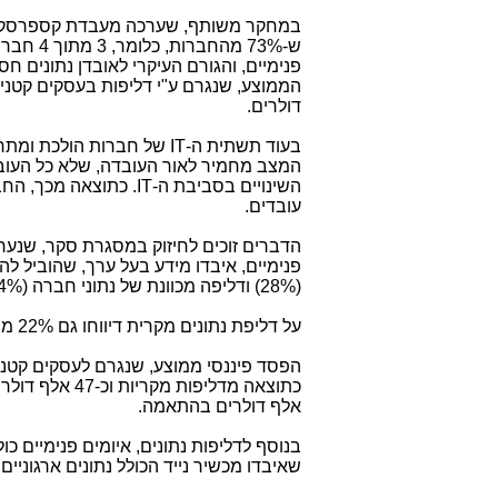
במחקר משותף, שערכה מעבדת קספרסק
ש-73% מהחב
דולרים.
בעוד תשתית ה-
IT
של חברות הולכת ומתרח
המצב מחמיר לאור העובדה, שלא כל העוב
השינויים בסביבת ה-
IT
. כתוצאה מכך, החב
עובדים.
פנימיים, איבדו מידע בעל ערך, שהוביל ל
(
28%
) ודליפה מכוונת של נתוני חברה (
4%
על דליפת נתונים מקרית דיווחו גם 22% מהנשאלים בישראל, ועל דליפה מכוונת דיווחו 10% מהנשאלים בארץ.
אלף דולרים בהתאמה.
שאיבדו מכשיר נייד הכולל נתונים ארגוניי