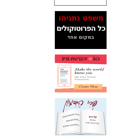
המסמכים בנושא בזק-
Yes (תיק 4000)
מוכיחים "תפירת תיק"
לאיש הלא נכון! -
כאן
עובדות ומסמכים
המוסתרים מהציבור:
האם ביבי כשר
תקשורת עזר לקב'
בזק? -
כאן
מה מקור ה-Fake
News שהביא לתפירת
תיק לביבי והעלמת
החשודים הנכונים -
כאן
אחת הרגליים של "תיק
4000 התפור"
התמוטטה היום
בניצחון (כפול) של בזק
-
כאן
איך כתבות מפנקות