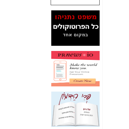
שנתנו לסלקום? -
כאן
המסמכים בנושא בזק-
Yes (תיק 4000)
מוכיחים "תפירת תיק"
לאיש הלא נכון! -
כאן
עובדות ומסמכים
המוסתרים מהציבור:
האם ביבי כשר
תקשורת עזר לקב'
בזק? -
כאן
מה מקור ה-Fake
News שהביא לתפירת
תיק לביבי והעלמת
החשודים הנכונים -
כאן
אחת הרגליים של "תיק
4000 התפור"
התמוטטה היום
בניצחון (כפול) של בזק
-
כאן
איך כתבות מפנקות