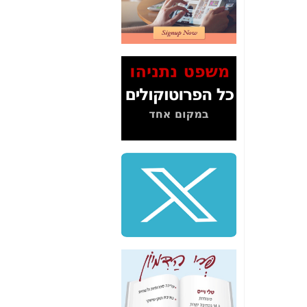
2" על תעלולי השר
משה כחלון -
כאן
המשך חשיפת הבלוף
ששמו "מהפיכת
הסלולר" ואיך מסרסים
את הנתונים לציבור -
כאן
סיכום ביקור בסיליקון
ואלי - למה 3 הגדולות
משקיעות ומפתחות
באותם תחומים -
כאן
שלמה פילבר (עד
לאחרונה מנכ"ל משרד
התקשורת) - עד
מדינה? הצחקתם
אותי! -
כאן
"יש אפליה בחקירה"?
חשיפה: למה השר
משה כחלון לא נחקר
עד היום? -
כאן