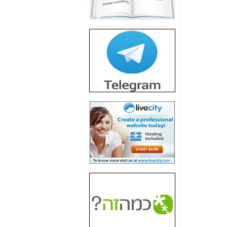
חשיפת חשד לשחיתות
הדומה לזו של "תיק
4000" אך בתחום
הסלולר -
כאן
חשיפת מה שלא
רוצים שתדעו בעניין
פריסת אנלימיטד
(בניחוח בלתי נסבל) -
כאן
חשיפה: איוב קרא
אישר לקבוצת סלקום
בדיוק מה שביבי אישר
ל-Yes ולבזק -
כאן
האם השר איוב קרא
היה צריך בכלל לחתום
על האישור, שנתן
לקבוצת סלקום? -
כאן
האם ביבי וקרא קבלו
בכלל תמורה עבור
ההטבות הרגולטוריות