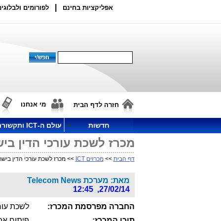
|
אפליקציות בחינם
לפורומים ולבלוגים
מי אנחנו
חזרה לדף הבית
חדשות
עולם ה-ICT ותקשורת
מכרז לשכת עורכי הדין בי
דף הבית
>>
מכרזים ICT
>> מכרז לשכת עורכי הדין בישר
מאת: מערכת Telecom News
27/02/14, 12:45
החברה מפרסמת המכרז:
לשכת עור
תוכן המכרז: