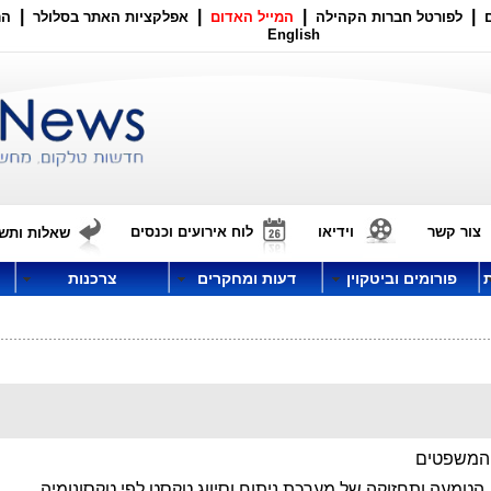
|
|
|
|
לפורטל חברות הקהילה
המייל האדום
אפלקציות האתר בסלולר
הר
English
צור קשר
וידיאו
לוח אירועים וכנסים
שאלות ותשו
פורומים וביטקוין
דעות ומחקרים
צרכנות
המשפטים
 הטמעה ותחזוקה של מערכת ניתוח וסיווג טקסט לפי טקסונומיה.