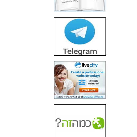
חשיפת חשד לשחיתות
הדומה לזו של "תיק
4000" אך בתחום
הסלולר -
כאן
חשיפת מה שלא
רוצים שתדעו בעניין
פריסת אנלימיטד
(בניחוח בלתי נסבל) -
כאן
חשיפה: איוב קרא
אישר לקבוצת סלקום
בדיוק מה שביבי אישר
ל-Yes ולבזק -
כאן
האם השר איוב קרא
היה צריך בכלל לחתום
על האישור, שנתן
לקבוצת סלקום? -
כאן
האם ביבי וקרא קבלו
בכלל תמורה עבור
ההטבות הרגולטוריות