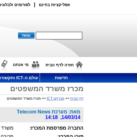
|
אפליקציות בחינם
לפורומים ולבלוגים
מי אנחנו
חזרה לדף הבית
חדשות
עולם ה-ICT ותקשורת
מכרז משרד המשפטים
דף הבית
>>
מכרזים ICT
>> מכרז משרד המשפטים
מאת: מערכת Telecom News
14/03/14, 14:18
החברה מפרסמת המכרז:
משרד 
תוכן המכרז:
מכירה,