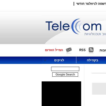
|
שמה לניוזלטר חודשי
RSS
המייל האדום
בות
בקהילה
לגיקים