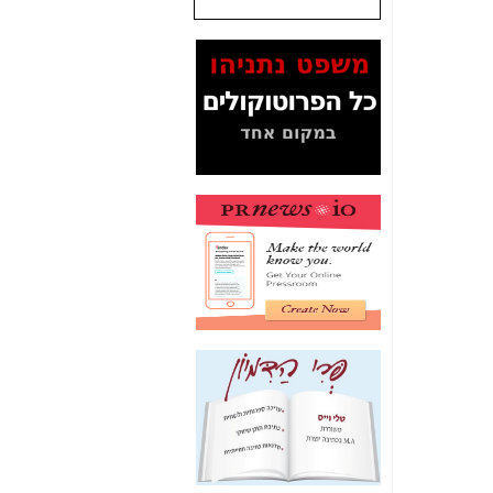
שנתנו לסלקום? -
כאן
המסמכים בנושא בזק-
Yes (תיק 4000)
מוכיחים "תפירת תיק"
לאיש הלא נכון! -
כאן
עובדות ומסמכים
המוסתרים מהציבור:
האם ביבי כשר
תקשורת עזר לקב'
בזק? -
כאן
מה מקור ה-Fake
News שהביא לתפירת
תיק לביבי והעלמת
החשודים הנכונים -
כאן
אחת הרגליים של "תיק
4000 התפור"
התמוטטה היום
בניצחון (כפול) של בזק
-
כאן
איך כתבות מפנקות