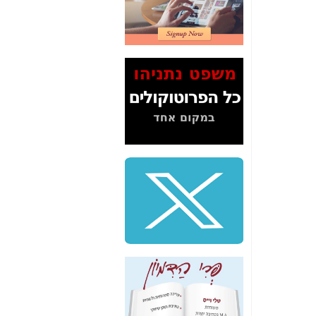
2" על תעלולי השר
משה כחלון -
כאן
המשך חשיפת הבלוף
ששמו "מהפיכת
הסלולר" ואיך מסרסים
את הנתונים לציבור -
כאן
סיכום ביקור בסיליקון
ואלי - למה 3 הגדולות
משקיעות ומפתחות
באותם תחומים -
כאן
שלמה פילבר (עד
לאחרונה מנכ"ל משרד
התקשורת) - עד
מדינה? הצחקתם
אותי! -
כאן
"יש אפליה בחקירה"?
חשיפה: למה השר
משה כחלון לא נחקר
עד היום? -
כאן