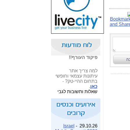
שבוע טוב לכל
הגולשים באשר
הם!!!
שמרו על עצמכם
והישמעו להוראות
פיקוד העורף!!
למה צריך אתר
עיתונות עצמאי וחופשי
בתחום ההיי-טק? -
כאן
.
שאלות ותשובות לגבי
האתר -
כאן
.
Dell
13.10.26 -
מי אנחנו? -
כאן
.
Technologies Forum
2026
מחפשים הגנה
מושלמת על הגלישה
Israel
29.10.26 -
הניידת והנייחת ועל
Mobile Summit 2026