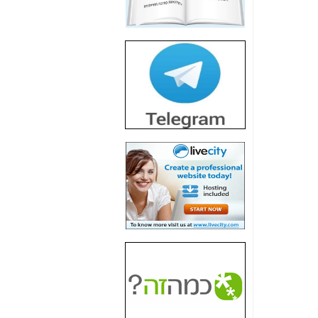
מדינה? הצחקתם
אותי! -
כאן
"יש אפליה בחקירה"?
חשיפה: למה השר
משה כחלון לא נחקר
עד היום? -
כאן
חשיפת חשד לשחיתות
הדומה לזו של "תיק
4000" אך בתחום
הסלולר -
כאן
חשיפת מה שלא
רוצים שתדעו בעניין
פריסת אנלימיטד
(בניחוח בלתי נסבל) -
כאן
חשיפה: איוב קרא
אישר לקבוצת סלקום
בדיוק מה שביבי אישר
ל-Yes ולבזק -
כאן
האם השר איוב קרא