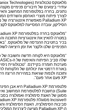
מלאנוקס טכנולוגיות (
anox Technologies
עתירי ביצועים של חיבורים פנימיים מקצה
נתונים, בחרה בפלטפורמת המחשוב והאי
לצורך פיתוח מוצרי האחסון והשרתים המו
Palladium XP
מאפשרת אינטגרציה של מער
הסיליקון, עובדה המסייעת למלאנוקס לקצר
"מלאנוקס בחרה בפלטפורמת
ladium XP
במטרה להאיץ את אינטגרציות התוכנה והח
בכיר בחטיבת ההנדסה של מלאנוקס. "ב
הפנימיים שלנו ולקצר את זמן היציאה לשוק"
"מלאנוקס היא לקוחה חדשה וחשובה של
שלה סביב הפיתוח והאימות של ה-
ASICs
ו
מערכות חומרה בקיידנס. "טכנולוגיית ניפו
באורח דרמטי את יכולתם של הלקוחות להגד
ותוכנה ולנפות שגיאות במהירות הריצה 
XP
פעם אחר פעם".
פלטפורמת
Palladium XP
היא אבן הפינה
Suite
) ונחשבת לפלטפורמת המחשוב ואימ
מסוגן של האצת סימולציה ואמולציה בסביב
Incisive®
מסוגלת פלטפורמת
ladium XP
סביבות הסימולציה, האצת הסימולציה והאמ
ה-
Palladium XP
מציעה ליצרניות המוליכ