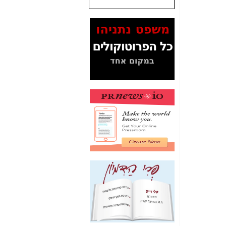
היה צריך בכלל לחתום
על האישור, שנתן
לקבוצת סלקום? -
כאן
האם ביבי וקרא קבלו
בכלל תמורה עבור
ההטבות הרגולטוריות
שנתנו לסלקום? -
כאן
המסמכים בנושא בזק-
Yes (תיק 4000)
מוכיחים "תפירת תיק"
לאיש הלא נכון! -
כאן
עובדות ומסמכים
המוסתרים מהציבור:
האם ביבי כשר
תקשורת עזר לקב'
בזק? -
כאן
מה מקור ה-Fake
News שהביא לתפירת
תיק לביבי והעלמת
החשודים הנכונים -
כאן