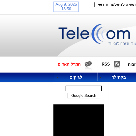
|
שמה לניוזלטר חודשי
RSS
המייל האדום
בות
בקהילה
לגיקים