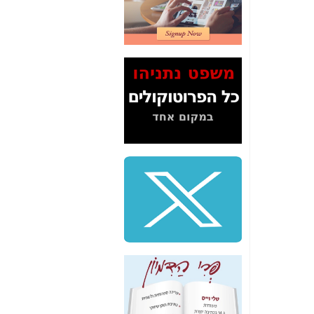
איך אני יודע כמה
מגהרץ יש בחיבור
LTE? מי ספק הסלולר
המהיר בישראל? -
כאן
חשיפת מה שאילנה
דיין לא פרסמה ב"ערוץ
2" על תעלולי השר
משה כחלון -
כאן
המשך חשיפת הבלוף
ששמו "מהפיכת
הסלולר" ואיך מסרסים
את הנתונים לציבור -
כאן
סיכום ביקור בסיליקון
ואלי - למה 3 הגדולות
משקיעות ומפתחות
באותם תחומים -
כאן
שלמה פילבר (עד
לאחרונה מנכ"ל משרד
התקשורת) - עד