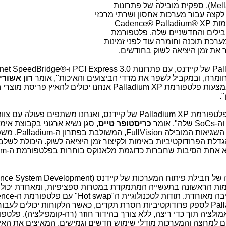
Mell
), ספקית מובילה של פתרונות
 לקצה עבור מערכות אחסון ושרתי מרכזי
מות
Cadence® Palladium® XP
בילים והחדשניים שלה. פלטפורמת
כת תוכנה וחומרה עוד לפני זמינות
 את זמן היציאה לשוק בחודשים.
Pal
של קיידנס, עם פתרונות
PCI Express 3.0
ו-
rnet SpeedBridge®
ומרה, ובמקביל לשפר את מדדי הביצועים והאיכות", אומר
רון אשורי
אמצעות פלטפורמת
Palladium XP
אנחנו יכולים להאיץ פריסת מוצרי 
.
 פלטפורמת
Palladium XP
של קיידנס, ואנחנו משתפים פעולה עם צוות
ה-
SoCs
שלה", אומר
כריסטופר טייס,
סגן נשיא ארגוני בקבוצת אימ
י השגיאות המובילה
FullVision
, המשולבת בפתרון ה-
Palladium
, מש
לת הפרודוקטיביות באימות ולקיצור זמן היציאה לשוק. היכולת לשל
היא אחת הסיבות שחברות כדוגמת מלאנוקס בוחרות בפלטפורמת ה-
um
 של חבילת פיתוח המערכות של קיידנס (
nce System Development
ות הראשונה בתעשייה המתמקדת במטרות ספציפיות, ומאחדת יכולות
ה מאוחדת. תודות לטכנולוגיית ה"
Hot swap
" עם פלטפורמת ה-
nce
Pal
לספק פרודוקטיביות חסרת תקדים, כאשר הלקוחות יכולים לעבור 
ולציה תוך כדי ריצה, ללא צורך בהידור חוזר (רה-קומפילציה). פלטפ
ים למחצה והמערכות מודלי שימוש חדשים וגמישים, המאיצים את האי