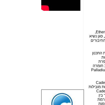
,
Ethe
,
סגן נשיא
החיבורים
 התכנון
ות
פרת
ב חומרה
Palladi
Cade
 מובילות
Cade
בין
ורמת
מות