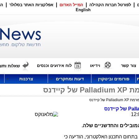
|
|
|
|
לפורטל חברות הקהילה
המייל האדום
אפלקציות האתר בסלולר
הר
English
צור קשר
וידיאו
לוח אירועים וכנסים
שאלות ותשו
פורומים וביטקוין
דעות ומחקרים
צרכנות
יידנס
של קיידנס
Pall
של קיידנס
מובילים והחדשניים שלה.
בתחום התכנון האלקטרוני, הודיעה כי