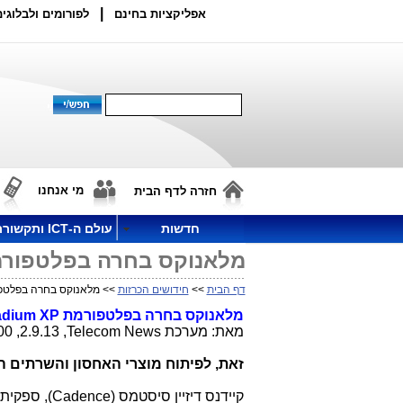
|
אפליקציות בחינם
לפורומים ולבלוגים
מי אנחנו
חזרה לדף הבית
חדשות
עולם ה-ICT ותקשורת
מלאנוקס בחרה בפלטפורמת Palladium XP של ק
דף הבית
>>
חידושים הכרזות
>> מלאנוקס בחרה בפלטפורמת Palladium XP 
מלאנוקס בחרה בפלטפורמת
adium XP
מאת: מערכת
Telecom News
, 2.9.13, 12:00
זאת, לפיתוח מוצרי האחסון והשרתים ה
קיידנס דיזיין סיסטמס (
Cadence
), ספקית 