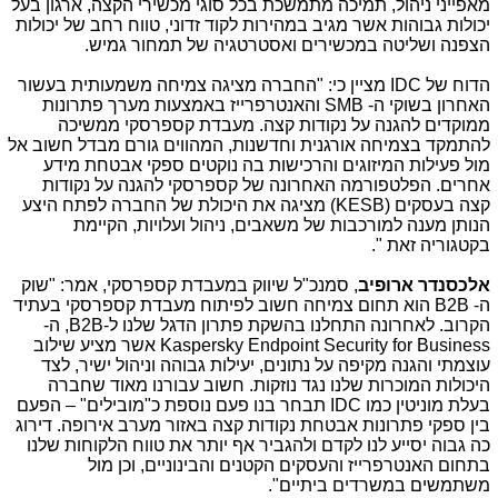
מאפייני ניהול, תמיכה מתמשכת בכל סוגי מכשירי הקצה, ארגון בעל
יכולות גבוהות אשר מגיב במהירות לקוד זדוני, טווח רחב של יכולות
הצפנה ושליטה במכשירים ואסטרטגיה של תמחור גמיש.
הדוח של
IDC
מציין כי: "החברה מציגה צמיחה משמעותית בעשור
האחרון בשוקי ה-
SMB
והאנטרפרייז באמצעות מערך פתרונות
ממוקדים להגנה על נקודות קצה. מעבדת קספרסקי ממשיכה
להתמקד בצמיחה אורגנית וחדשנות, המהווים גורם מבדל חשוב אל
מול פעילות המיזוגים והרכישות בה נוקטים ספקי אבטחת מידע
אחרים. הפלטפורמה האחרונה של קספרסקי להגנה על נקודות
קצה בעסקים (
KESB
) מציגה את היכולת של החברה לפתח היצע
הנותן מענה למורכבות של משאבים, ניהול ועלויות, הקיימת
בקטגוריה זאת ".
אלכסנדר ארופיב
, סמנכ"ל שיווק במעבדת קספרסקי, אמר: "שוק
ה-
B2B
הוא תחום צמיחה חשוב לפיתוח מעבדת קספרסקי בעתיד
הקרוב. לאחרונה התחלנו בהשקת פתרון הדגל שלנו ל-
B2B
, ה-
Kaspersky Endpoint Security for Business
אשר מציע שילוב
עוצמתי והגנה מקיפה על נתונים, יעילות גבוהה וניהול ישיר, לצד
היכולות המוכרות שלנו נגד נוזקות. חשוב עבורנו מאוד שחברה
בעלת מוניטין כמו
IDC
תבחר בנו פעם נוספת כ"מובילים" – הפעם
בין ספקי פתרונות אבטחת נקודות קצה באזור מערב אירופה. דירוג
כה גבוה יסייע לנו לקדם ולהגביר אף יותר את טווח הלקוחות שלנו
בתחום האנטרפרייז והעסקים הקטנים והבינוניים, וכן מול
משתמשים במשרדים ביתיים".