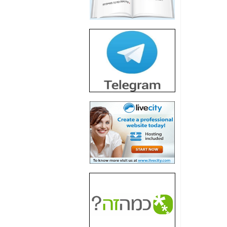
חשיפת חשד לשחיתות
הדומה לזו של "תיק
4000" אך בתחום
הסלולר -
כאן
חשיפת מה שלא
רוצים שתדעו בעניין
פריסת אנלימיטד
(בניחוח בלתי נסבל) -
כאן
חשיפה: איוב קרא
אישר לקבוצת סלקום
בדיוק מה שביבי אישר
ל-Yes ולבזק -
כאן
האם השר איוב קרא
היה צריך בכלל לחתום
על האישור, שנתן
לקבוצת סלקום? -
כאן
האם ביבי וקרא קבלו
בכלל תמורה עבור
ההטבות הרגולטוריות