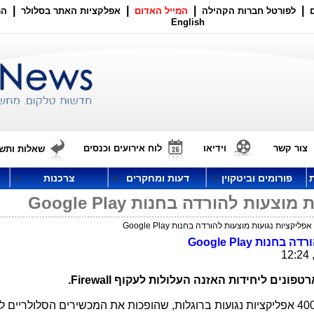
|
|
|
|
לפורטל חברות הקהילה
המייל האדום
אפלקציות האתר בסלולר
הר
English
צור קשר
וידיאו
לוח אירועים וכנסים
שאלות ותשו
פורומים וביטקוין
דעות ומחקרים
צרכנות
Google Play
רטפונים ליחידות האזנה העלולות לעקוף
Firewall
.
חנות האפליקציות של גוגל מציעה יותר מ-400 אפליקציות נגועות ברוגלות, שהופכות את המכשירים הסלולריי