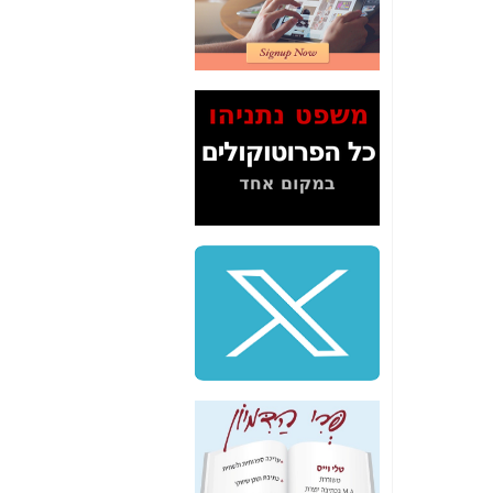
2" על תעלולי השר
משה כחלון -
כאן
המשך חשיפת הבלוף
ששמו "מהפיכת
הסלולר" ואיך מסרסים
את הנתונים לציבור -
כאן
סיכום ביקור בסיליקון
ואלי - למה 3 הגדולות
משקיעות ומפתחות
באותם תחומים -
כאן
שלמה פילבר (עד
לאחרונה מנכ"ל משרד
התקשורת) - עד
מדינה? הצחקתם
אותי! -
כאן
"יש אפליה בחקירה"?
חשיפה: למה השר
משה כחלון לא נחקר
עד היום? -
כאן