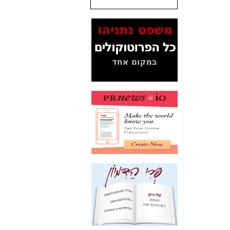
שנתנו לסלקום? -
כאן
המסמכים בנושא בזק-
Yes (תיק 4000)
מוכיחים "תפירת תיק"
לאיש הלא נכון! -
כאן
עובדות ומסמכים
המוסתרים מהציבור:
האם ביבי כשר
תקשורת עזר לקב'
בזק? -
כאן
מה מקור ה-Fake
News שהביא לתפירת
תיק לביבי והעלמת
החשודים הנכונים -
כאן
אחת הרגליים של "תיק
4000 התפור"
התמוטטה היום
בניצחון (כפול) של בזק
-
כאן
איך כתבות מפנקות