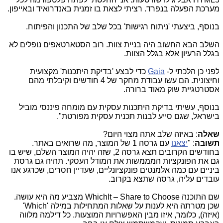
ערכת הפעלה בנפרד. רציתי לצאת בו זמנית באנדרואיד ובאייפון.
נוסף, ביצעתי 'ניתוח רגישות' בכל שלב של התכנון והפיתוח.
שלב הבא החשוב היה בניית צוות. רוב הסטארטאפים נופלים לא
גלל הרעיון אלא בגלל הצוות.
פני כן הלכתי ל-
Gaia
כדי לבצע 'בדיקת היתכנות' מקצועית
וחיצונית. הם עשו עבודת מחקר של 4 חודשים וקיבלתי מהם
סטרטגיית שוק מאוד ברורה.
נוסף, עשיתי בדיקת היתכנות עסקית עם מומחה פיננסי מוביל
ישראל, שגם סייע לבנות תכנית עסקית מפורטת".
אלה
: באיזה שלב אתה מצוי היום?
שובה
: "
יצאנו
עם גרסה 1 של המוצר, מה שרואים באתר.
בחודשים הקרובים תצא גרסה 2, שזה יהיה המוצר השלם, שיש בו
ם את הפונקציות המממשות את המודל העסקי. תהיה גם גרסת
יניים עם כמה אלמנטים פונקציונליים, שעדיין חסרים, שכרגע אנו
ובדים עליה, גרסה שתצא בקרוב.
ם התוכנה
WhichIt – Share to Choose
מצביע מה היא עושה.
כן מטרתה היא לענות על שאלות המתחילות במילה '
Which
'
איזה), כלומר, איזו מבין האפשרויות המוצעות. כל דילמה מלווה