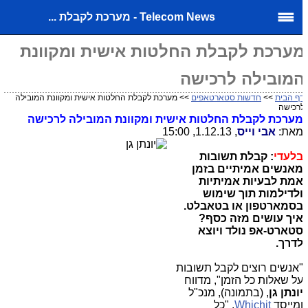
Telecom News - מערכת לקבלת ...
ערכת לקבלת החלטות אישית ומקוונת
מובילה לרכישה
ף הבית
>>
חדשות סטארטאפים
>> מערכת לקבלת החלטות אישית ומקוונת המובילה
רכישה
ערכת לקבלת החלטות אישית ומקוונת המובילה לרכישה
את:
אבי וייס
, 1.12.13, 15:00
לעדי
: קבלת תשובות
אנשים אמיתיים בזמן
מת לבעיות אמיתיות
לדילמות תוך שימוש
סמארטפון או בטאבלט
.
יך עושים מזה כסף?
טארט-אפ נולד ויוצא
דרך.
אנשים רוצים לקבל תשובות
ל שאלות כל הזמן", מדווח
ונתן גן
, (בתמונה), מנכ"ל
מייסד
Whichit
. "כל