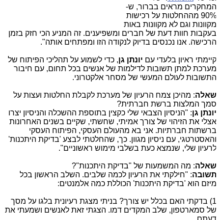
מחקרים מראים בברור, ש-
90% מההחלטות על רכישות
קוונות וגם לא מקוונות באות
עקבות חוות דעת של חברים ומשפיענים. זה המניע הכי חזק בזמן
רכישה. אנו נכנסים בדיוק לנקודה הזו ומפתחים אותה".
יימתי ראיון בלעדי עם
יונתן גן
, כדי לשמוע על תהליכי הפיתוח של
ערכת למתן תשובות לדילמות של אנשים בכל תחום, עם חיבור
תשובות לעולם המעשי של מסחר אלקטרוני.
אלה
: מהיכן צמח הרעיון של מערכת לקבלת החלטות ועצות על
מך המלצות ברשת חברתית?
ונתן גן
: "הניסיון הצבאי שלי כקצין בתוספת ההשכלה והניסיון יצרו
צלי את הזיהוי של צורך אמיתי, שחשתי, שקיים בשנים האחרונות
רשתות חברתיות. אני בא מהעולם העסקי, הפיתוח העסקי
האסטרטגי, עם ניסיון מגוון. כך, שהחלטתי לבצע 'בדיקת היתכנות'
רעיון שלי, שנמצא כעת בשלבי מימוש ראשוניים".
אלה
: מה המשמעות של "בדיקת היתכנות"?
שובה
: "חילקתי את הרעיון לכמה שלבים. השלב הראשון בכל
יזם הוא 'בדיקת היתכנות' הכוללת כמה אלמנטים:
1) בדקתי האם בכלל יש צורך? בניתי מצגת רעיונית בלגו על מסך
ל סמארטפון, שלב המקדים דמו. הצגתי זאת לאנשים ושמעתי את
עתם.