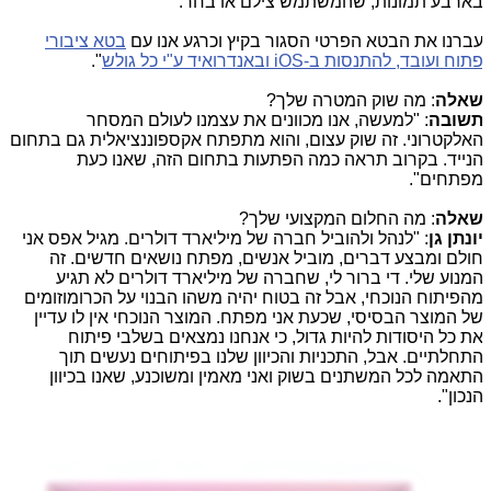
ארבע תמונות, שהמשתמש צילם או בחר.
ברנו את הבטא הפרטי הסגור בקיץ וכרגע אנו עם
בטא ציבורי
תוח ועובד, להתנסות ב-
iOS
ובאנדרואיד ע"י כל גולש
".
אלה
: מה שוק המטרה שלך?
שובה
: "למעשה, אנו מכוונים את עצמנו לעולם המסחר
אלקטרוני. זה שוק עצום, והוא מתפתח אקספוננציאלית גם בתחום
נייד. בקרוב תראה כמה הפתעות בתחום הזה, שאנו כעת
פתחים".
אלה
: מה החלום המקצועי שלך?
ונתן גן
: "לנהל ולהוביל חברה של מיליארד דולרים. מגיל אפס אני
ולם ומבצע דברים, מוביל אנשים, מפתח נושאים חדשים. זה
מנוע שלי. די ברור לי, שחברה של מיליארד דולרים לא תגיע
הפיתוח הנוכחי, אבל זה בטוח יהיה משהו הבנוי על הכרומוזומים
ל המוצר הבסיסי, שכעת אני מפתח. המוצר הנוכחי אין לו עדיין
ת כל היסודות להיות גדול, כי אנחנו נמצאים בשלבי פיתוח
תחלתיים. אבל, התכניות והכיוון שלנו בפיתוחים נעשים תוך
תאמה לכל המשתנים בשוק ואני מאמין ומשוכנע, שאנו בכיוון
נכון".