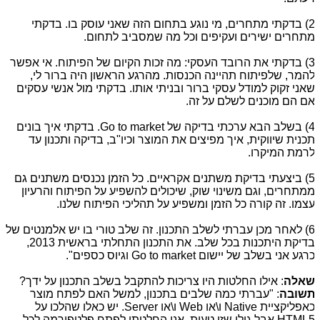
2) בדקתי מתחרים, מי נוגע בתחום הזה שאני עוסק בו. בדקתי
תחרים ישירים ועקיפים וכל מה שמסביב לתחום.
3) בדקתי את הרובד העסקי: מה זכות הקיום של הפיתוח. אי אפשר
המר, שלפיתוח תהיינה הכנסות. מהרגע הראשון היה ברור לי,
אני זקוק למודל עסקי ברור ובניתי אותו. בדקתי מול אנשי עסקים
ם הם מוכנים לשלם על זה.
בשלב הבא ערכתי בדיקה של
Go to market
. בדקתי איך בונים
כנית שיווקית, איך מפיצים את המוצר וכיו"ב, בדיקה ותכנון עד
רמת המיקרו.
5) ביצעתי בדיקת משתנים אקראיים. כל הזמן נכנסים משתנים גם
מתחרים, וגם משינוי שוק, שיכולים להשפיע על הפיתוח והרעיון
צמו. זה קורה כל הזמן ומשפיע על תהליכי הפיתוח שלנו.
6) לאחר מכן עברתי לשלב התכנון. זה שלב טורי בו יש אלמנטים של
בדיקת היתכנות בכל שלב. את התכנון התחלתי בראשית 2013,
רגע אני בשלב של יישום
Go to market
וגיוס כספים".
אלה
: אילו החלטות היו צריכות להתקבל בשלב התכנון על ידך?
שובה
: "עברתי כמה שלבים בתכנון, למשל האם לפתח מוצר
אפליקציית
Native
ו\או
Web
ו\או
Server
. יש כאלו שהלכו על
HTML
אבל גילו שזו טעות. אני החלטתי לפתח פלטפורמה לכל