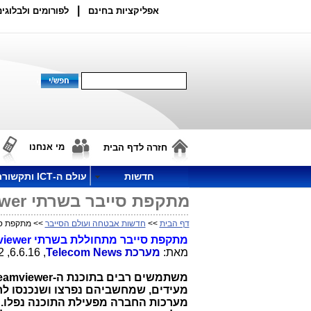
|
אפליקציות בחינם
לפורומים ולבלוגים
מי אנחנו
חזרה לדף הבית
חדשות
עולם ה-ICT ותקשורת
מתקפת סייבר בשרתי Teamviewer: עשרות מיליוני משתמשים בסכנה
דף הבית
>>
חדשות אבטחה ועולם הסייבר
>> מתקפת סייבר בשרתי Teamviewer
מתקפת סייבר מתחוללת בשרתי
iewer
מאת:
מערכת
Telecom News
, 6.6.16, 15:12
משתמשים רבים בתוכנת ה-
eamviewer
מעידים, שמחשביהם נפרצו ושנכנסו לח
מערכות החברה מפעילת התוכנה נפלו. 