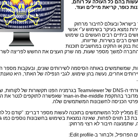
שות בהם כל העולה על רוחם,
ת כופר, קריאת מיילים ועוד.
 בישראל ובעולם לחיבור מרחוק
ות נמצא בעיקר בשימוש ע"י אנשי
שים ביתיים רבים העושים בו שימוש
שים רבים בשירות, שדיווחו,
ת בנק או התקינו במחשבים תוכנות
תר החברה למשך מספר שעות, מה שרק העצים את החשש לפריצה לשר
ת, שמשתמשים באותה הסיסמה לשירותים שונים, ובעקבות מספר ה
רותים אחרים, נעשה בהן שימוש. לגבי הנפילה של האתר, היא טוענת
רתי ה-
DNS
של
Teamviewer
בגרמניה הפנו תקשורות של לקוחות, ש
, מדובר בהתקפת
'man-in-the-middle
שאפשרה לתוקפים לנטר את ה
 פרטי הכניסה לחשבונות המשתמשים שלה.
E
ממליץ לכל המשתמשים בתוכנה לעשות מספר דברים: "קודם כל לה
סיסמת החיבור לחשבון לסיסמה מורכבת בת 13 תווים לפחות, שאינה נמצאת בשימוש בחשבונות נוספים כמו
, שתמנענה חיבור לא רצוי מרחוק:
 הפרופיל, ולבחור ב-
Edit profile
: