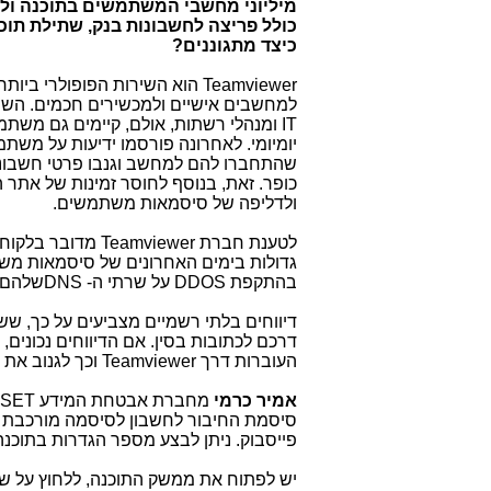
מיליוני מחשבי המשתמשים בתוכנה ולע
כולל פריצה לחשבונות בנק, שתילת תוכנו
כיצד מתגוננים?
Teamviewer
הוא השירות הפופולרי ביותר
למחשבים אישיים ולמכשירים חכמים. השיר
IT
ומנהלי רשתות, אולם, קיימים גם משתמ
יומיומי. לאחרונה פורסמו ידיעות על משתמ
שהתחברו להם למחשב וגנבו פרטי חשבונו
כופר. זאת, בנוסף לחוסר זמינות של א
ולדליפה של סיסמאות משתמשים.
לטענת חברת
Teamviewer
מדובר בלקוחו
גדולות בימים האחרונים של סיסמאות משי
בהתקפת
DDOS
על שרתי ה-
DNS
שלהם.
דיווחים בלתי רשמיים מצביעים על כך, שש
דרכם לכתובות בסין. אם הדיווחים נכונים
העוברות דרך
Teamviewer
וכך לגנוב את
אמיר כרמי
מחברת אבטחת המידע
SET
פייסבוק. ניתן לבצע מספר הגדרות בתוכנה
יש לפתוח את ממשק התוכנה, ללחוץ על שם