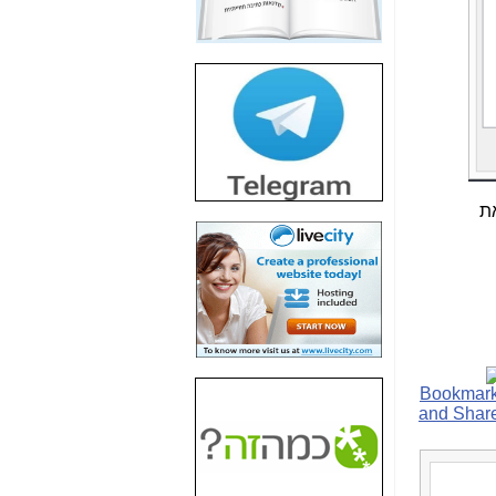
חשיפת חשד לשחיתות
הדומה לזו של "תיק
4000" אך בתחום
הסלולר -
כאן
חשיפת מה שלא
רוצים שתדעו בעניין
פריסת אנלימיטד
(בניחוח בלתי נסבל) -
כאן
את
חשיפה: איוב קרא
אישר לקבוצת סלקום
בדיוק מה שביבי אישר
ל-Yes ולבזק -
כאן
האם השר איוב קרא
היה צריך בכלל לחתום
על האישור, שנתן
לקבוצת סלקום? -
כאן
האם ביבי וקרא קבלו
בכלל תמורה עבור
ההטבות הרגולטוריות