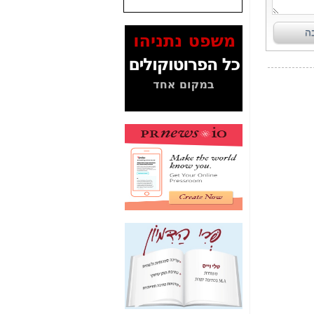
שנתנו לסלקום? -
כאן
המסמכים בנושא בזק-
Yes (תיק 4000)
מוכיחים "תפירת תיק"
לאיש הלא נכון! -
כאן
עובדות ומסמכים
המוסתרים מהציבור:
האם ביבי כשר
תקשורת עזר לקב'
בזק? -
כאן
מה מקור ה-Fake
News שהביא לתפירת
תיק לביבי והעלמת
החשודים הנכונים -
כאן
אחת הרגליים של "תיק
4000 התפור"
התמוטטה היום
בניצחון (כפול) של בזק
-
כאן
איך כתבות מפנקות