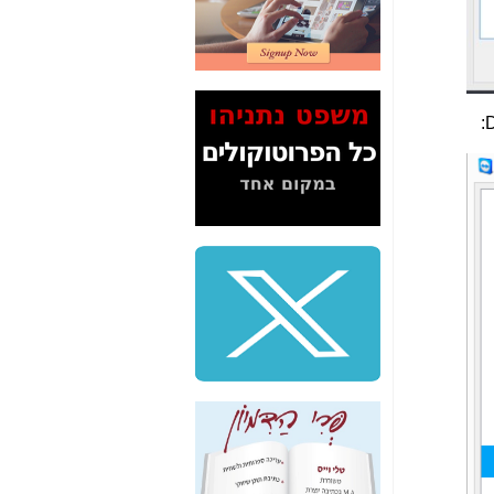
2" על תעלולי השר
משה כחלון -
כאן
המשך חשיפת הבלוף
ששמו "מהפיכת
הסלולר" ואיך מסרסים
:
D
את הנתונים לציבור -
כאן
סיכום ביקור בסיליקון
ואלי - למה 3 הגדולות
משקיעות ומפתחות
באותם תחומים -
כאן
שלמה פילבר (עד
לאחרונה מנכ"ל משרד
התקשורת) - עד
מדינה? הצחקתם
אותי! -
כאן
"יש אפליה בחקירה"?
חשיפה: למה השר
משה כחלון לא נחקר
עד היום? -
כאן