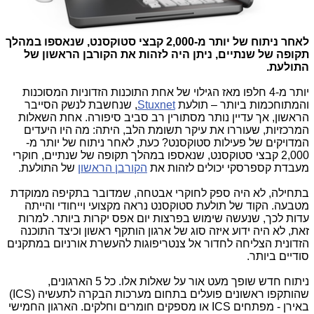
לאחר ניתוח של יותר מ-2,000 קבצי סטוקסנט, שנאספו במהלך
תקופה של שנתיים, ניתן היה לזהות את
הקורבן הראשון
של
התולעת.
יותר מ-4 חלפו מאז הגילוי של אחת התוכנות הזדוניות המסוכנות
והמתוחכמות ביותר – תולעת
Stuxnet
, שנחשבת לנשק הסייבר
הראשון, אך עדיין נותר מסתורין רב סביב סיפורה. אחת השאלות
המרכזיות, שעוררו את עיקר תשומת הלב, היתה: מה היו היעדים
המדויקים של פעילות סטוקסנט? כעת, לאחר ניתוח של יותר מ-
2,000 קבצי סטוקסנט, שנאספו במהלך תקופה של שנתיים, חוקרי
מעבדת קספרסקי יכולים לזהות את
הקורבן הראשון
של התולעת.
בתחילה, לא היה ספק לחוקרי אבטחה, שמדובר בתקיפה ממוקדת
מטבעה. הקוד של תולעת סטוקסנט נראה מקצועי וייחודי והייתה
עדות לכך, שנעשה שימוש בפרצות יום אפס יקרות ביותר. למרות
זאת, לא היה ידוע איזה סוג של ארגון הותקף ראשון וכיצד התוכנה
הזדונית הצליחה לחדור אל צנטריפוגות להעשרת אורניום במתקנים
סודיים ביותר.
ניתוח חדש שופך מעט אור על שאלות אלו. כל 5 הארגונים,
שהותקפו ראשונים פועלים בתחום מערכות הבקרה לתעשיה (
ICS
)
באירן - מפתחים
ICS
או מספקים חומרים וחלקים. הארגון החמישי