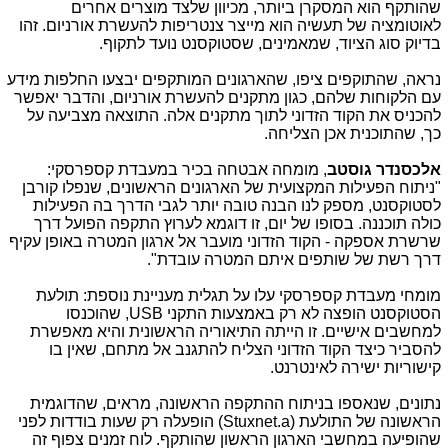
שהותקף הוא המסקרן ביותר, מכיוון שלצד מוצרים אחרים
לאוטומציה של תעשיה הוא מייצר צנטריפות להעשרת אורניום. זהו
בדיוק סוג הציוד, שמאמינים, שסטוקסנט נועד לתקוף.
נראה, שהתוקפים ציפו, שהארגונים המותקפים יבצעו החלפות מידע
עם הלקוחות שלהם, כגון מתקנים להעשרת אורניום, והדבר יאפשר
להכניס את הקוד הזדוני לתוך מתקנים אלה. התוצאה מצביעה על
כך, שהתוכנית אכן הצליחה.
אלכסנדר גוסטב
, מומחה אבטחה בכיר במעבדת קספרסקי:
"ניתוח הפעילות המקצועית של הארגונים הראשונים, שנפלו קורבן
לסטוקסנט, מספק לנו הבנה טובה יותר לגבי הדרך בה הפעילות
כולה תוכננה. בסופו של יום, זו דוגמא לערוץ התקפה הפועל דרך
שרשרת אספקה - הקוד הזדוני מועבר אל ארגון המטרה באופן עקיף
דרך רשת של שותפים איתם המטרה עובדת".
מומחי מעבדת קספרסקי עלו על תגלית מעניינת נוספת: תולעת
הסטוקסנט הופצה לא רק באמצעות התקני
USB
, שהוכנסו
למחשבים אישיים. זו הייתה התיאוריה הראשונית והיא מאפשרת
להסביר כיצד הקוד הזדוני הצליח להתגנב אל מתחם, שאין בו
קישוריות ישירה לאינטרנט.
נתונים, שנאספו בניתוח ההתקפה הראשונה, מראים, שהדוגמית
הראשונה של התולעת (
Stuxnet.a
) הופעלה רק שעות בודדות לפני
שהופיעה במחשבי הארגון הראשון שהותקף. לוח זמנים צפוף זה