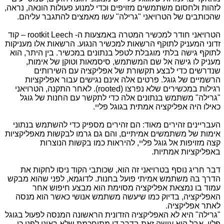
לזהות ולחסום משתמשים מזויפים וכדי למנוע פעולות הונאה, נראה,
שהכותבים של הטרויאני "גרילה" עשו מאמצים להתגבר עליהם.
הטרויאני חודר למכשיר המטרה באמצעות ה-
rootkit Leech
– קוד
זדוני המעניק לתוקף הרשאות למכשיר הנגוע. הרשאות אלו מעניקות
לתוקף גישה בלתי מוגבלת לטפל בנתונים במכשיר. בין היתר, הוא
מעניק לו גישה אל שם המשתמש, סיסמאות וטוקן של אימות,
שנדרשים כדי לבצע תקשורת של אפליקציה עם השירותים
הרשמיים של גוגל. פרטים אלה אינם נגישים עבור אפליקציות
רגילות במכשירים שלא נפרצו (
rooted
). לאחר התקנה, הטרויאני
"גרילה" משתמש בנתונים אלה כדי לתקשר עם החנות של גוגל
כאילו היה אפליקציה אמתית בגוגל פליי.
העבריינים זהירים מאוד: הם זהירים מספיק כדי להשתמש בנתוני
אימות של משתמשים אמיתיים, והם גם גרמו לבקשות מאפליקציות
קצה מזויפות אל גוגל פליי, להיראות כמו בקשות הנוצרות
באפליקציות אמתיות.
דבר חריג נוסף בטרויאני זה הוא, שכותבי הקוד ניסו לחקות את
הדרך בה משתמש אמיתי פועל בחנות. לדוגמא, לפני שהוא מבקש
עמוד בו נמצאת אפליקציה מסוימת הוא מבצע חיפוש אחר
האפליקציה, בדיוק כמו שיעשה משתמש אנושי כאשר הוא מנסה
לאתר אפליקציה.
"גרילה" היא לא האפליקציה הזדונית הראשונה המנסה לפעול בגוגל
פליי, אבל היא עושה זאת בדרך די מתוחכמת שלא ראינו לפני כן.