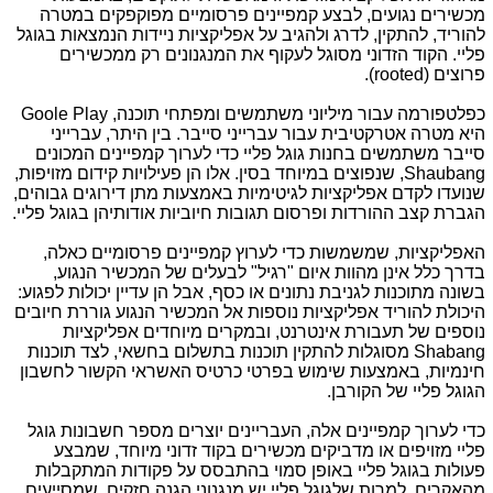
מכשירים נגועים, לבצע קמפיינים פרסומיים מפוקפקים במטרה
להוריד, להתקין, לדרג ולהגיב על אפליקציות ניידות הנמצאות בגוגל
פליי. הקוד הזדוני מסוגל לעקוף את המנגנונים רק ממכשירים
פרוצים (
rooted
).
כפלטפורמה עבור מיליוני משתמשים ומפתחי תוכנה,
Goole Play
היא מטרה אטרקטיבית עבור עברייני סייבר. בין היתר, עברייני
סייבר משתמשים בחנות גוגל פליי כדי לערוך קמפיינים המכונים
Shaubang
, שנפוצים במיוחד בסין. אלו הן פעילויות קידום מזויפות,
שנועדו לקדם אפליקציות לגיטימיות באמצעות מתן דירוגים גבוהים,
הגברת קצב ההורדות ופרסום תגובות חיוביות אודותיהן בגוגל פליי.
האפליקציות, שמשמשות כדי לערוץ קמפיינים פרסומיים כאלה,
בדרך כלל אינן מהוות איום "רגיל" לבעלים של המכשיר הנגוע,
בשונה מתוכנות לגניבת נתונים או כסף, אבל הן עדיין יכולות לפגוע:
היכולת להוריד אפליקציות נוספות אל המכשיר הנגוע גוררת חיובים
נוספים של תעבורת אינטרנט, ובמקרים מיוחדים אפליקציות
Shabang
מסוגלות להתקין תוכנות בתשלום בחשאי, לצד תוכנות
חינמיות, באמצעות שימוש בפרטי כרטיס האשראי הקשור לחשבון
הגוגל פליי של הקורבן.
כדי לערוך קמפיינים אלה, העבריינים יוצרים מספר חשבונות גוגל
פליי מזויפים או מדביקים מכשירים בקוד זדוני מיוחד, שמבצע
פעולות בגוגל פליי באופן סמוי בהתבסס על פקודות המתקבלות
מהאקרים. למרות שלגוגל פליי יש מנגנוני הגנה חזקים, שמסייעים