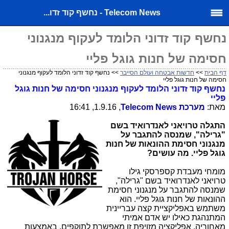
Telecom News - נחשף קוד זדו...
נחשף קוד זדוני הלומד לעקוף מנגנוני
חסימה של חנות גוגל פליי
דף הבית
>>
חדשות אבטחה ועולם הסייבר
>> נחשף קוד זדוני הלומד לעקוף מנגנוני
חסימה של חנות גוגל פליי
נחשף קוד זדוני הלומד לעקוף מנגנוני חסימה של חנות גוגל
פליי
מאת:
מערכת
Telecom News
, 1.9.16, 16:41
התגלה טרויאני לאנדרואיד בשם
"גרילה", שמנסה להתגבר על
מנגנוני חסימת ההונאות של חנות
גוגל פליי. מה עושים?
מומחי מעבדת קספרסקי גילו
טרויאני לאנדרואיד בשם "גרילה",
שמנסה להתגבר על מנגנוני חסימת
ההונאות של חנות גוגל פליי. הוא
משתמש באפליקציית קצה עבריינית
המתנהגת כאילו יש אדם אמיתי
מאחוריה. אפליקציה מזויפת זו מאפשרת לתוקפים, באמצעות