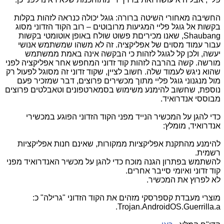
החשיבה מאחורי השיטה ברורה: גוגל יכולה כנראה לזהות בקלות
בקשות אל גוגל פליי המגיעות מרובוטים – רוב הקוד הזדוני מסוג
,Shaubang
שאנו מכיריםת פשוט שולח באופן אוטומטי בקשות
עבור עמוד מסוים של אפליקציה. זה לא משהו שמשתמש אנושי
יעשה, ולכן קל לגוגל לזהות כי הבקשה אינה באמת ממשתמש
מורשה. קשה בהרבה לזהות קוד זדוני המחפש אחר אפליקציה לפני
שהוא ניגש לעמוד שלה. חשוב לציין, שקוד זדוני זה מסוגל לפעול רק
מול מנגנוני גוגל פליי מתוך מכשירים פרוצים, דבר שמזכיר פעם
נוספת, שחשוב להימנע משימוש בסמארטפונים וטאבלטים פרוצים
מבוססי אנדרואיד.
כדי להגן על המכשיר הנייד מפני הקוד הזדוני הפוגע במכשירי
אנדרואיד, מומלץ:
להימנע מהתקנת אפליקציות ממקורות, שאינם חנות אפליקציות
רשמית.
להשתמש בפתרון הגנה מוכח כדי להגן על מכשיר האנדרואיד מפני
קוד זדוני ואיומי סייבר אחרים.
לא לפרוץ את המכשיר.
מוצרי מעבדת קספרסקי מזהים את הקוד הזדוני "גרילה" כ:
Trojan.AndroidOS.Guerrilla.a.