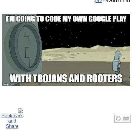
הדו"ח המלא -
כאן
.