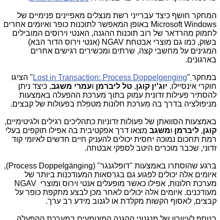
המחקר חושף כיצד עברייני רשת מנצלים מאפיינים פנימיים של
Microsoft Windows
באופן המאפשר לתוכנות כופר ואיומים אחרים
לחמוק מהרדאר של רוב תוכנות ההגנה, האנטי וירוסים המובילים
בשוק, כמו גם מוצרי אבטחת
NGAV
(אנטי וירוס הדור הבא)
המגינים על מחשבי קצה, שרתים ומכשירים רגישים אחרים
בארגונים.
במחקר
"
Lost in Transaction: Process Doppelgenging
" הציגו
חוקרי אינסיילו,
יוג'ין קוגן
,
טל ליברמן
ו
עמרי משגב
, כיצד ניתן
להסתיר פעילות זדונית עמוק בתוך מערכת ההפעלה באמצעות
מניפולציה בדרך בה מערכת חלונות מטפלת בפעולות של קבצים.
באמצעות הסוואתן של פעולות זדוניות כתהליכים רגילים ולגיטימיים,
קוגן
,
ליברמן
ו
משגב
מצאו דרך אפקטיבית בה אפילו תוקפים בעלי
רמת תחכום נמוכה יחסית יכולים להעניק חיים חדשים לאיומי קוד
זדוני, שכבר מוכרים היטב לספקי אבטחה.
ברגע שהוסתרו באמצעות "דופלגנגר" (
Process Doppelgänging
),
איומים אלה יכולים לפגוע גם בגרסאות המעודכנות ביותר של
מערכת חלונות, אפילו כאשר מופעלים אנטי וירוס ומוצרי
NGAV
מעודכנים. איומים אלה יכולים לאחר מכן לבצע מתקפת כופר על
קבצים, לאסוף הקשות מקלדת או לגנוב מידע רב ערך.
בנוסף לעיוורון של מנגנוני ההגנה המוטמעים במערכת ההפעלה