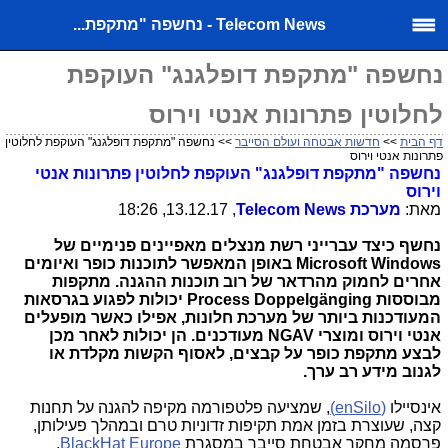
Telecom News - נחשפה "מתקפת...
נחשפה "מתקפת דופלגנג" העוקפת
לחלוטין פתרונות אנטי וירוס
דף הבית
>>
חדשות אבטחה ועולם הסייבר
>> נחשפה "מתקפת דופלגנג" העוקפת לחלוטין
פתרונות אנטי וירוס
נחשפה "מתקפת דופלגנג" העוקפת לחלוטין פתרונות אנטי
וירוס
מאת:
מערכת
Telecom News
, 13.12.17, 18:26
נחשף כיצד עברייני רשת מנצלים מאפיינים פנימיים של
Microsoft Windows
באופן המאפשר לתוכנות כופר ואיומים
אחרים לחמוק מהרדאר של רוב תוכנות ההגנה. מתקפות
מבוססות
Process Doppelgänging
יכולות לפגוע בגרסאות
המעודכנות ביותר של מערכת חלונות, אפילו כאשר מופעלים
אנטי וירוס ומוצרי
NGAV
מעודכנים. הן יכולות לאחר מכן
לבצע מתקפת כופר על קבצים, לאסוף הקשות מקלדת או
לגנוב מידע רב ערך.
אינסיילו
(
enSilo
)
, שמציעה פלטפורמה מקיפה להגנה על תחנות
קצה, שעוצרת בזמן אמת תקיפות זדוניות טרם ובמהלך פעילותן,
פרסמה מחקר אבטחת סייבר במסגרת
BlackHat Europe
.