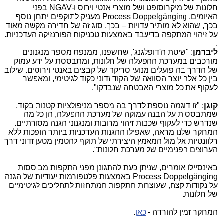
חלונות של מיקרוסופט ושל מוצרי אנטי וירוס ו-
NGAV
בפני
האיומים,
Process Doppelgänging
מעניק לתוקפים יתרון נוסף
בכך, שהוא לא מותיר עדויות – בכך, סוג זה של חדירה מקשה מאוד
על זיהוי המתקפה בדיעבד באמצעות טכניקות הפורנזיקה העדכניות.
.
ליברמן
: "שיטת ה'דופלגנג', שחשפנו, ממנפת מספר מנגנונים
מורכבים במערכת ההפעלה של חלונות, ומתבססת על ידע עמוק
של הדרך בה פועלים מנועי סריקה של קבצים באנטי וירוסים. שילוב
בין כל אלה יוצר הסוואה של הקוד זדוני כקוד לגיטימי, ומאפשר
לעקוף את כל מוצרי האבטחה שנבדקו".
קוגן
: "זו דוגמה נוספת לדרך בה מספר מניפולציות קטנות בקוד,
שמתבססות על הבנה עמוקה של מערכת ההפעלה, הן כל מה
שנדרש כדי לעקוף שכבות זיהוי מרובות ומנגנוני הגנה מסורתיים.
המחקר שלנו מראה, שאפילו ההגנות העדכניות ביותר הופכות ללא
רלוונטיות אל מול המאמץ היצירתי של תוקף להטמין מטען זדוני דרך
הערוצים הפנימיים של מערכת חלונות".
באינסיילו אומרים, שניתן כעת להתגונן מפני התקפות מבוססות
Process Doppelgänging
באמצעות פלטפורמות יעודיות של הגנה
על נקודות קצה, שעוצרות התקפות המתחזות לתהליכים לגיטימיים
של חלונות.
המחקר זמין להורדה -
כאן
.