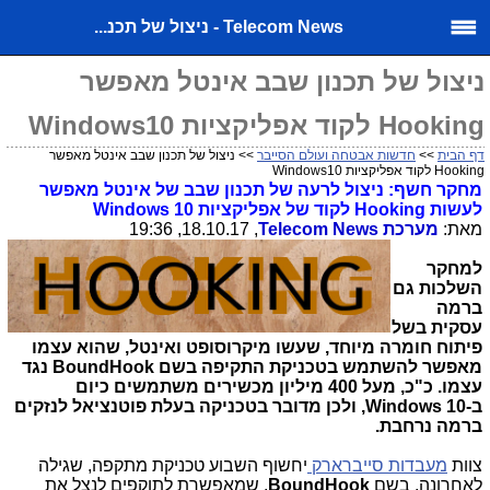
Telecom News - ניצול של תכנ...
ניצול של תכנון שבב אינטל מאפשר
Hooking לקוד אפליקציות Windows10
דף הבית
>>
חדשות אבטחה ועולם הסייבר
>> ניצול של תכנון שבב אינטל מאפשר
Hooking לקוד אפליקציות Windows10
מחקר חשף: ניצול לרעה של תכנון שבב של אינטל מאפשר
לעשות
Hooking
לקוד של אפליקציות
Windows 10
מאת:
מערכת
Telecom News
, 18.10.17, 19:36
למחקר
השלכות גם
ברמה
עסקית בשל
פיתוח חומרה מיוחד, שעשו מיקרוסופט ואינטל, שהוא עצמו
מאפשר להשתמש בטכניקת התקיפה בשם
BoundHook
נגד
עצמו. כ"כ, מעל 400 מיליון מכשירים משתמשים כיום
ב-
Windows 10
, ולכן מדובר בטכניקה בעלת פוטנציאל לנזקים
ברמה נרחבת.
צוות
מעבדות סייברארק
יחשוף השבוע טכניקת מתקפה, שגילה
לאחרונה, בשם
BoundHook
, שמאפשרת לתוקפים לנצל את