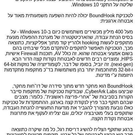
שליטה על התקני
Windows 10
.
לטכניקת
BoundHook
יכולה להיות השפעה משמעותית מאוד על
אבטחה ארגונית:
מעל 400 מיליון מכשירים משתמשים כיום ב-
Windows 10
- על
בסיס הנחת עבודה, שהארכיטקטורה של מערכת ההפעלה מונעת
מתוקפים לעשות
hooking
ולהריץ קוד מתוך אפליקציות, כתוצאה
מכך, הטכניקה תאפשר לתוקפים להתקדם מבלי שיבחינו בהם
בשום אמצעי אבטחה שהוא. זה כולל
AV
, תוכנות
Firewall
אישיות,
HIPS
, ומוצרים רבים חדשים לאבטחת נקודות קצה הדור הבא
(next-gen)
. זה יוביל, בסופו של דבר, לקומודיזציה של נוזקות
64-bit
ו-
32-bit
מתוחכמות יותר בהן משתמשות בד"כ מתקפות מתקדמות
היזומות ע"י מדינות.
BoundHook
הוא מחקר חדש מתוך סידרה של דו"חות מחקר,
שביצעו
CyberArk Labs
, שבודקות טכניקות של מתקפות סייבר
הקורות בסביבות של "אחרי-פריצה ראשונית". כלומר: מצבים
שבהם תוקף כבר פרץ לנקודת קצה בארגון. ההתמקדות על טכניקות
כאלו נובעת מהצורך להגביר את מודעות התעשייה להנחת העבודה,
שתוקפים בעלי מוטיבציה יכולים, וגם יצליחו לעקוף את פתרונות
אבטחת נקודת הקצה.
ברגע שתוקף הצליח להשיג דריסת רגל, כל מה שיקרה כתוצאה
מכך הוא קריטי לאבטחה של כל ארגון. תוקפים מכוונים לחשבונות