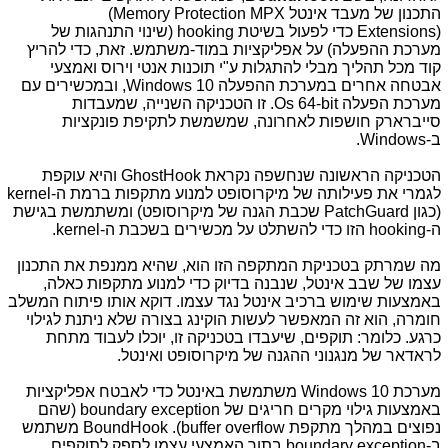
התכנון של מעבד אינטל
MPX
(Memory Protection
Extensions)
כדי לפעול בשיטת
hooking
(שינוי התנהגות של
מערכת ההפעלה) על אפליקציות במוד-משתמש. זאת, כדי להריץ
קוד מכל תהליך מבלי להתגלות ע"י תוכנות אנטי וירוס ואמצעי
אבטחה אחרים במערכת ההפעלה
Windows 10
, ובמכשירים עם
מערכת הפעלה
Os 64-bit
. זו הטכניקה השנייה, שמעבדות
סייברארק חושפות לאחרונה, שמשמשת לתקיפת פונקציות
ב-
Windows
.
הטכניקה הראשונה שנחשפה נקראת
GhostHook
והיא עוקפת
לגמרי את פעילותה של מיקרוסופט למנוע מתקפות ברמת ה-
kernel
(כגון PatchGuard שכבת הגנה של מיקרוסופט) ומשתמשת בגישת
ה-
hooking
הזו כדי להשתלט על מכשירים בשכבת ה-
kernel
.
מה שמרתק בטכניקת המתקפה הזו הוא, שהיא ממנפת את התכנון
עצמו של שבב אינטל, שנבנה בדיוק כדי למנוע מתקפות כאלה,
באמצעות שימוש ברכיב אינטל נגד עצמו. דוקא אותו פיתוח המשלב
חומרה, הוא זה המאפשר לעשות הוקינג בצורה שלא ניתנת לגילוי
כרגע. כלומר: תוקפים, שיעבדו בטכניקה זו, יוכלו לעבוד מתחת
לראדאר של מנגנוני ההגנה של מיקרוסופט ואינטל.
מערכת
Windows 10
משתמשת באינטל כדי לאבטח אפליקציות
באמצעות גילוי מקרים חריגים של
boundary exception
(שהם
נפוצים במהלך מתקפת
buffer overflow
).
BoundHook
משתמש
ב-
boundary exception
בתור האמצעי עצמו לספק לתוקפים