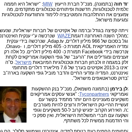
וד חוה
(בתמונה), מנכ"ל חברת הייעוץ
MIW
: "ישראל היא חממה
ולמית לטכנולוגיות, חדשנות ופיתוחים טכנולוגיים מתקדמים, מה
מעצים את ההתלהבות והמוטיבציה ללימוד והתוודעות לטכנולוגיות
מגיעות מישראל.
ייתה קפיצה בגודל וברמה של אקזיטים של חברות ישראליות, שנעשו
מהלך השנה האחרונה דוגמת
WAZE
שנרכשה ע"י ענקית האינטרנט
גל בסכום של 966 מיליון דולרים,
,Adap.tv
שנרכשה בידי ענקית
מדיה האמריקאית
AOL
תמורת כ- 405 מיליון דולרים, ו
,Onavo-
נרכשה בידי
Facebook
תמורת כ- 400 מיליון דולרים. כל אלה רק
עצימים ומגדילים את "הרעב" של גופי השקעה אמריקאים לקחת
לק במגמה זו ולבחון חברות וטכנולוגיות המיובאות
מישראל
. ס"ה
ראינו ב-2013 אקזיטים בערך של 7.6 מיליארד דולרים מתחומי
אינטרנט, המדיה ומדעי החיים והדבר מוביל גופי השקעה בארה"ב
בדוק סטראטאפים מישראל".
לן בירמן
(בתמונה משמאל), מנכ"ל בנק ההשקעות
אמריקאי
Tyconpartners
: "אנשי עסקים אמריקאים
משקיעים מעוניינים היום יותר מתמיד בקשר עם
עשיית ההיי-טק הישראלית ורוצים להיות מעורבים
בה. האירוע הקרוב יפגיש קרוב ל-50 משקיעים וגופי
שקעה עם חברי המשלחת הישראלית, ואין ספק כי
והי הזדמנות ממשית לכל משתתף.
תחומים החמים כעת בנוסף למדיה, אינטרנט ושימושי סלולר, הם גם