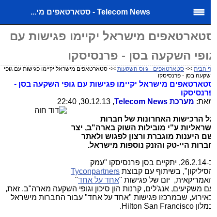
Telecom News - סטארטאפים מי...
טארטאפים מישראל יקיימו פגישות עם
ופי השקעה בסן - פרנסיסקו
 הבית
>>
סטארטאפים - גיוס השקעות
>> סטארטאפים מישראל יקיימו פגישות עם גופי
קעה בסן - פרנסיסקו
טארטאפים מישראל יקיימו פגישות עם גופי השקעה בסן -
רנסיסקו
את:
מערכת
Telecom News
, 30.12.13, 22:40
ל הרכישות האחרונות של חברות
שראליות ע"י מובילות השוק בארה"ב, יצר
ם היענות מוגברת ורצון לפגוש ולאתר
ברות היי-טק והזנק נוספות מישראל.
ב-26.2.14, יתקיים בסן פרנסיסקו "עמק
סיליקון", בשיתוף עם קבוצת
Tyconpartners
אמריקאית, יום של פגישות "
אחד על אחד
"
ם משקיעים, אנג'לים, קרנות הון סיכון וגופי השקעה מארה"ב. זאת,
אירוע, שבמרכזו פגישות "אחד על אחד" עבור החברות מישראל
מלון
Hilton San Francisco
.