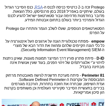
Protego
זכה ב-
2
כרטיסי כניסה לכנס ה-
RSA
, כנס הסייבר הגדול
בעולם, שיתקיים באפריל 2018 בסן פרנסיסקו, כולל הוצאות.
מדובר בהזדמנות מדהימה עבור סטארטאפ ישראל להגיע לכנס
הגדול והמרכזי ביותר בעולם בתחום אבטחת המידע.
הסטארטאפים הנוספים, שעלו לשלב הגמר והתחרו עם
Protego
על הפרס:
empow
-
מפתח טכנולוגיית הגנה על ארגונים העל אינטגרציה על
כל כלי הגנה הקיימים שלהם ומהווה את הדור הבא של מוצרי
ה-
SIEM
(
Security Information Event Management
).
D-ID
- פיתח פתרון פורץ דרך המייצר תמונות מוגנות, שאינן ניתנות
לזיהוי ע"י אלגוריתמים של זיהוי הפנים, בעוד שעין אנושית אינה
מבחינה בהבדל.
Perimeter 81
- פיתח מערכת חדשנית לגישה מאובטחת מרחוק
המבוססת על עקרונות ה-
Software Defined Perimeter
.
ועדת השיפוט, שבחרה את הזוכה בתחרות, הורכבה מגורמים
בכירים בתעשיית הסייבר סקיוריטי העולמית וכן משותפים בקרנות
הון סיכון אמריקאיות.