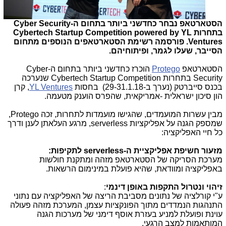
הסטארטאפ נבחר כחדשני ביותר בתחום ה-
Cyber Security
בתחרות
Cybertech Startup Competition powered by YL
Ventures
. פורסמה רשימת הסטארטאפים הנוספים מתחום
הסייבר, שעלו לגמר, ופיתוחיהם.
הסטארטאפ
Protego
הוכרז כחדשני ביותר בתחום ה-
Cyber
Security
בתחרות
Cybertech Startup Competition
שנערכה
בכנס סייברטק (נערך ב-29-31.1.18) בחסות
YL Ventures
, קרן
הון סיכון ישראלית -אמריקאית, שהפרס הוענק מטעמה.
מבין עשרות המועמדים, שהגישו מועמדות לתחרות, זכה
Protego
,
שמספק הגנה על אפליקציות
serverless
, מרגע העלאתן לענן ודרך
כל חיי האפליקציה:
מזעור חשיפת אפליקציית ה-
serverless
לתקיפות:
מערכת הסריקה של הסטארטאפ מזהה ומתקנת חולשות
באפליקציה ומוודאת, שהיא פועלת במינימום הרשאות.
זיהוי ונטרול התקפות באופן דינמי
:
ע"י קורלציה של נתונים מסביבת הריצה של האפליקציה עם נתוני
התנהגות הנמדדים מתוך הפונקציות עצמן, המערכת מזהה פעולה
עוינת ופועלת למניע בעזרת אוסף דימני של מערכות הגנה
המותאמות למצב הרגעי.