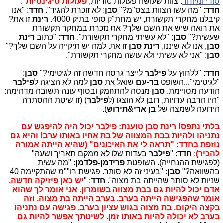
סודי ומיוחד
. צוות שעושה פעולות סודיות,
פעולות סיגינטיות
".
חדד
: "מה עשו הצוות בצס"מ?"
סבן
: לא זוכרת להגיד".
חדד
: "אנו
קיבלנו מחקרי תקשורת, יש מחת"ק סופי בתיק 4000.
רינת
זו את?
את רואה שיש את השם שלך? את נזכרת במחקר תקשורת
שעשית?"
סבן
: "לא עשיתי מחקרי תקשורת".
חדד
: "כתוב
רינת
סבן
, אנו לא שיננו,
רינת סבן
זו את. למה יש תיקייה על השם שלך?"
סבן
: "אני לא עשיתי ולא עושה מחקרי תקשורת".
חדד
: "ללחוץ על
פילבר
לייצר גרסה חדשה זה לגיטימי?"
סבן
:
"לגיטימי"...השופט
בר-עם
שואל את
סבן
למה לא הציגה ל
פילבר
הודעה מסויימת.
סבן
מנסה להתחמק ובסוף עונה תשובה מדהימה:
"היו הרבה עדויות, רובן לא הוצגו (ל
פילבר
) (זו שיטת ההסתרה
הידועה לשמצה של
בן ארי&תירוש
).
בלתי נתפס! רינת סבן טוענת: פילבר יכול היה להיפגש עם
נתניהו ולהיות בבת המצווה של בת אחיו באותו ערב! והיא גם
נוזפת בחדד: "תראה לי את האיכונים" (שהיא הייתה אמורה
להכיר)
:
חדד
: "
פילבר
בעדות שלו לא ממקם תאריך ושעה"
(לפגישת ההנחייה). השופטת
פרידמן-פלדמן
: "מה עשית
בהשוואה?"
סבן
: "בעיני זה לא סותר. פגישת רו""מ שהתקיימה 40
שניות לא סותר שהייתה בת מצוה".
חדד
: "
יש כאן פיזיקה חדשה.
אדם יכול להיות גם בבת מצווה בשומרון. אני אומר לך שהוא
אומר שהפגישה הייתה בערב. בערב הייתה בת מצוה. וזה
בקצה היקום. בת מצוה בגוש עציון בערב. פגישה עם נתניהו
בערב לא יכולה להיות באותו זמן. לשיטתך אפשר להיות גם