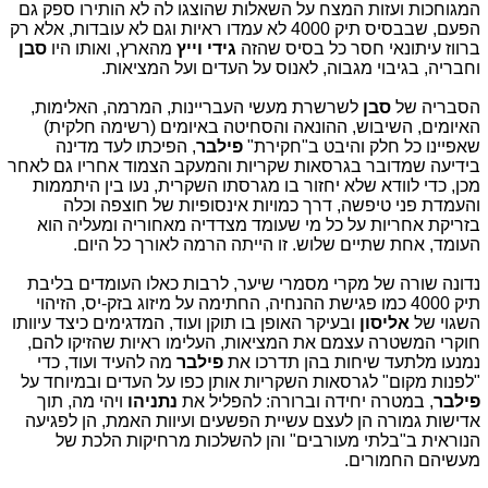
המגוחכות ועזות המצח על השאלות שהוצגו לה לא הותירו ספק גם
הפעם, שבבסיס תיק 4000 לא עמדו ראיות וגם לא עובדות, אלא רק
ברווז עיתונאי חסר כל בסיס שהזה
גידי וייץ
מהארץ, ואותו היו
סבן
וחבריה, בגיבוי מגבוה, לאנוס על העדים ועל המציאות.
הסבריה של
סבן
לשרשרת מעשי העבריינות, המרמה, האלימות,
האיומים, השיבוש, ההונאה והסחיטה באיומים (רשימה חלקית)
שאפיינו כל חלק והיבט ב"חקירת"
פילבר
, הפיכתו לעד מדינה
בידיעה שמדובר בגרסאות שקריות והמעקב הצמוד אחריו גם לאחר
מכן, כדי לוודא שלא יחזור בו מגרסתו השקרית, נעו בין היתממות
והעמדת פני טיפשה, דרך כמויות אינסופיות של חוצפה וכלה
בזריקת אחריות על כל מי שעומד מצדדיה מאחוריה ומעליה הוא
העומד, אחת שתיים שלוש. זו הייתה הרמה לאורך כל היום.
נדונה שורה של מקרי מסמרי שיער, לרבות כאלו העומדים בליבת
תיק 4000 כמו פגישת ההנחיה, החתימה על מיזוג בזק-יס, הזיהוי
השגוי של
אליסון
ובעיקר האופן בו תוקן ועוד, המדגימים כיצד עיוותו
חוקרי המשטרה עצמם את המציאות, העלימו ראיות שהזיקו להם,
נמנעו מלתעד שיחות בהן תדרכו את
פילבר
מה להעיד ועוד, כדי
"לפנות מקום" לגרסאות השקריות אותן כפו על העדים ובמיוחד על
פילבר
, במטרה יחידה וברורה: להפליל את
נתניהו
ויהי מה, תוך
אדישות גמורה הן לעצם עשיית הפשעים ועיוות האמת, הן לפגיעה
הנוראית ב"בלתי מעורבים" והן להשלכות מרחיקות הלכת של
מעשיהם החמורים.