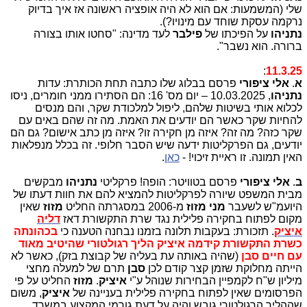
שלי (המשמעות: אם הוא לא היה אופציה ראשונה אז איך בדיוק
נרקמה עסקת שוחד עם מינויו?).
נתניהו
על הפיכתו של
פילבר
לעד מדינה: "סחטו אותו בצורה
ברורה. הוא נשבר".
:
11.3.25
א
.
אלי ציפורי
פרסם בבלוג שלו כתבה תחת הכותרת: עדות
נתניהו
, 10.03.2025 – יום מס' 16: הם הסתירו ממני חומרים, ניסו
לכלוא אותי בשיטות שלהם, ליפול למלכודת שקר, והם מנסים
להחיות שקר כאשר הם יודעים את האמת. מה זה שהם באים עם
שקר כזה? מה זה? איזה מן חקירה זו? איזה מן כתב אישום? גם הם
יודעים, גם הפרקליטות ידעה שיש הסבר חלופי. זה בכלל מנפלאות
האין תמונה. זו ראיית זיכוי! -
כאן
.
ב
.
אלי ציפורי
פרסם בטוויטר: הופה! פרקליטי
נתניהו
מבקשים
מבית המשפט שיורה לפרקליטות להמציא להם את חוות דעתו של
היועמ"ש לשעבר
מני מזוז
מ-2006 במסגרתה החליט
מזוז
שאין
מקום לפתוח בחקירה פלילית נגד שרת התקשורת דאז
דליה
איציק
. תזכורת: בעקבות תלונה בזמנו נבחנה הטענה כי
בכהונתה
כשרת התקשורת קידמה איציק הליך רגולטורי שהיטיב מאוד
עם חיים סבן
(שהיה באותה עת בעליה של קבוצת בזק), כאשר לא
הייתה מחלוקת שזמן קצר קודם לכן
סבן
תרם של למעלה מחצי
מיליון ש"ח לקמפיין הבחירות שנוהל ע"י
איציק
.
מזוז
החליט על פי
הפרסומים שאין לפתוח בחקירה פלילית בעניינה של
איציק
, משום
שההליך הרגולטורי גובש והיה על דעת גורמי המקצוע במשרד