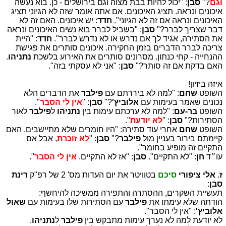
וגם
?"
סבן
: "יכול להיות בבת מצוה וגם בירושלים - כן. בוא נעשה
איכונים ונראה. תציג האיכונים. אם אתה אומר שזה לא הגיוני תציג
האיכונים ונראה אם זה לא הגיוני".
חדד
: יש איכונים. האם זה לא
דבר שצריך לברר?"
סבן
: "בשביל לברר בוא נשים האיכונים ונראה
את הסתירה, אגיד לך אם נדרש או לא נדרש לברר".
חדד
: "היית
צריכה לברר הדברים בזמן החקירה. איכונים סותרים את פגישת
ההנחייה - קחי כנתון. מסרונים סותרים את האירוע בלשכת
נתניהו
.
האם בדקת אם זה סותר?"
סבן
: "אני לא עסקתי בזה".
איזה ביזיון!
השופט
שחם
: "למה לא ביררתם עם
פילבר
את הדברים הלא
נכונים שאמר בעימות עם
אלוביץ'
?"
סבן
: "
אין לי הסבר
".
השופט
בר-עם
: "למה לא ערכתם עימות בין
נתניהו
ל
פילבר
לאור
הסתירות?"
סבן
: "
לא יודעת
".
השופט
שחם
אחרי עוד סתירה: "היו חומרים שלא מתיישבים. האם
קיימתם בירור בעניין מול
פילבר
?"
סבן
: "
לא זוכרת
, אבל אם
התקיים זה מופיע בחומר".
עו״ד
חן
: "לא התקיים".
סבן
: "אז לא התקיים.
אין לי הסבר
".
ז
.
אלי ציפורי
סיכם
בטוויטר את יום העדות מס' 2 של רפ"ק
רינת
סבן
:
תעשיית השקרים, ההסתרה והתפירה ממשיכה להיחשף:
הודתה שלא עימתו את
פילבר
עם הסתירות שלו בעימות עם
שאול
אלוביץ'
: "אין לי הסבר".
לא יודעת למה לא נערך עימות מתבקש בין
פילבר
ל
נתניהו
.