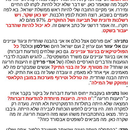
לקבל מה שנאמר כאן. יש דבר שלא יכול להיות. לקחו לנו החיים
ומיררו. אני מקיים החובה שלי להיות ראש ממשלת ישראל. בא לפה
פעמיים בשבוע, רוצה הזכות לנפץ הלבנות.
יש כאן שקר, ויש
רשלנות זדונית של תביעה ושל החוקרים
. 97% מהם לא
חקרו...זה אומר דרשני על כתב אישום זה.
לא יכול להיות שהדבר
יעבור בשקט
.
נתניהו
: "אם פורסם אצל כולם אז אני בהבנה שוחדית וניגוד עניינים
עם
אלי עזור
ועם ערוץ 2 ועם ישראל היום ו
אדלסון
וכולם?
כל
הפוליטיקאים בניגוד עניינים
. גם כאן שולחים (הודעות דוברות)
אז אנו בניגוד עניינים עם משרד המשפטים?... להגיש תגובה לדברי
הגזענות והדברים הארסיים האלה (של
אודי פרידן
) זו היענות חריגה
או שוחד?
זה מטורף. על זה בנוי התיק?
אנשים שמבקרים פה לא
מאמינים. אף אחד לא מאמין. זו עובדה שעל זה בנו את התיק. לא
היתה הבנה שוחדית.
זה טרלול וטירוף מערכות במובן הקלאסי
ומזוקק של המילה
".
"
ואוו!
נתניהו
בעקבות ייחוס הודעת דוברות על ביקור בקבר אחיו
כ״היענות חריגה״:"
זו הזיה. היענות מיוחדת להודעות דוברות?
המצאה שלא היתה בתולדות הדמוקרטיות ולא תהיה. נועדה רק
למקרה הזה. היו צריכים לחפש הוכחות לעבירה שלא הייתה. גיבבו
ביחד. מצאו בהתכתבויות משהו ועשו מזה היענות חריגה. זה מה
שקרה כאן. מה מביאים לשופטים אבסורד כזה?"
חדד
: "בהתחלה הייתה טענה שהאתר משועבד כלפיך. אתה שולט,