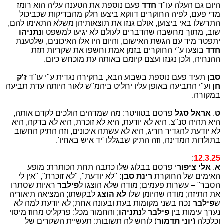
היום גם העלה עו"ד
חדד
פעם נוספת את הטענה עליה הוא רומז
מדי פעם, לפיה החוקרים דווקא ביצעו חלק מהבדיקות שכביכול
התרשלו באי ביצוען, אולם גנזו את תוצאותיהן משלא התאימו להם,
שוב, מתוך מחשבה שהדברים לעולם לא יגיעו למשפט ו
נתניהו
יתפטר מיד עם הגשת האישום, והיום היו אלו האיכונים, שלטענת
חדד
בוצעו ע"י החוקרים בזמן אמת וחשפו את שקריות תזת
ההנחיה, ולכן נגנזו ועצם קיומם באותה עת מוכחש כיום.
סבן
תעיד פעם נוספת בשבוע הבא, בחקירה נגדית ע"י עו"ד
ז'ק
חן
וע"י התביעה באופן עליו יחליט ביהמ"ש לאור היותה עדת תביעה
במקורה.
ט
.
אראל סגל
פרסם בטוויטר: מה שמדהים הולכים לקדם אותה,
היא תהיה סנ"צ. היא לא יודעת, היא לא זוכרת, היא לא בדקה, היא
לא יודעת להגדיר חריג, היא לא עשתה איכונים, וזה התיק החשוב
בתולדות המדינה, וזה התיק שבגללו 'יד איש באחיו'.
:
12.3.25
א
.
אלי ציפור
י פרסם בבלוג שלו כתבה תחת הכותרת: מופע
האימים של החוקרת
רינת סבן
: "לא יודעת", "לא זוכרת", "אין לי
הסבר" – עשרות פעמים; מודה שלא הוצגו ל
פילבר
ראיות שסתרו
את התיזה; מודה שהיומן שלו
לא הוצג
לבקשתו; המציאה תיאוריה
ש
פילבר
נכח בשני מקומות בעת ובעונה אחת; לא יודעת למה לא
נערך עימות בין
פילבר
ל
נתניהו
; והחמור מכל: פרקליט מחוז מיסוי
וכלכלה
(יוני תדמור
) לוחש לה תשובות; תעשיית השקרים של