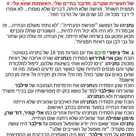
של תעשיית שקרים. מדובר בחיים שלי, האשמות שווא עלי.
זו
תמצית השוחד. פגישה שלא היתה, דברים שלא נאמרו... לא אמרו
לי דבר מכל זה. 10 שנים אני על הדבר הזה".
נתניהו
על המושג ״פגישת ההנחייה": "לא נתתי מעולם הנחייה... זה
אבסודרד. לא היה ולא יכול היה להיות.... השוטרים שתלו והכניסו
מכאן ומכאן גם בשיחה שלא הייתה. אין הנחיה, זה עולה כאן שחור
על גבי לבן עם ראיות חפציות".
ג
.
אלי ציפורי
סיכם
את יום העדות מס' 16 של נתניהו בטוויטר:
הוכח ש
בן ארי&תירוש
הסתירו מ
נתניהו
שורה ארוכה של ראיות
מזכות;
נתניהו
: "ניסו לכלוא אותי בשיטות שלהם, ליפול למלכודת
שקר והם מנסים להחיות שקר כאשר הם יודעים האמת. מה זה
שהם באים עם שקר כזה? מה זה? איזה מן חקירה זו? איזה מן כתב
אישום?
‏הוכח שהן הסתירו מנ
תניהו
את הדפדפת הצהובה של
פילבר
שהוכיחה ש
פילבר
למד על נושא בזק-יס מפגישותיו עם בכירי משרד
התקשורת ולא מ
נתניהו
.
‏הוכח שהן הסתירו מ
נתניהו
את האיכונים שהוכיחו שלא הייתה
פגישת הנחייה במועד שיוחס בכתב האישום.
‏הוכח שהן הסתירו מנתניהו עדויות אחרים כמו
אלי קמיר, דוד שרן,
מימון שמילה
ועוד שהוכיחו שלא ניתנה שום הנחייה.
נתניהו
אמר שאם היה יודע שהופעל פגסוס על
פילבר
היה עושה
מזה סקנדל: ״זה מופעל על האוייבים שלנו״.
נתניהו
על מינוי
פילבר
: "הוא היה האופציה הרביעית או החמישית