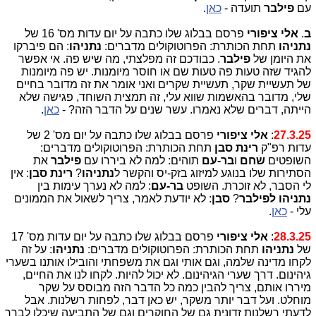
עם
פילבר
תועדה -
כאן
.
ב
.
אלי ציפורי
פרסם בבלוג שלו כתבה על יום עדות מס' 16 של
נתניהו
תחת הכותרת: הפרוטוקולים מדברים:
נתניהו
: הם פיברקו
את היומן של
פילבר
. כבודכם זה מפלצתי, מה שיש פה. אי אפשר
להגיד שזה טעות פה טעות שם או חוסר מיומנות. יש פה מיומנות
של תעשיית שקר, תעשיית שקרים ואני אומר את זה מדובר בחיים
שלי, מדובר בהאשמות שווא עלי, זה תמצית השוחד, פגישה שלא
הייתה, דברים שלא נאמרו. עשר שנים על הדבר הזה? -
כאן
.
27.3.25
:
אלי ציפורי
פרסם בבלוג שלו כתבה על יום מס' 2 של
עדות רפ"ק
רינת סבן
תחת הכותרת: הפרוטוקולים מדברים:
השופטים
שחם
ו
בר-עם
תוהים: למה לא ביררו עם
פילבר
את
הסתירות שלו בנוגע למיזוג בזק-יס והקשר ל
נתניהו
?
רינת סבן
: אין
לי הסבר, לא זוכרת. השופט
בר-עם
: למה לא נערך עימות בין
נתניהו לפילבר
?
סבן
: לא יודעת לאמר, צריך לשאול את הממונים
עלי -
כאן
.
28.3.25
:
אלי ציפורי
פרסם בבלוג שלו כתבה על יום עדות מס' 17
של
נתניהו
תחת הכותרת: הפרוטוקולים מדברים:
נתניהו
: על זה
לקחו מדינה שלמה, וגם אותי וגם את משפחתי והובילו אותנו בשערי
גיהינום. דרך שערי הגיהינום. לא יכול להיות. לקחו לנו את החיים,
מיררו אותם, צריך להבין כמה כל הדבר הזה מבוסס על שקר
מוחלט. ועל דבר יותר משקר, יש כאן דבר, לפחות רשלנות. אבל
לדעתי רשלנות זדונית גם של החוקרים וגם של התביעה שיכלו לברר