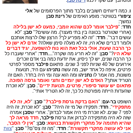
ומסתבך עם שקריו כמו
רינת סבן
.
ו
. כמה דיווחים חשובים בלבד מתוך הפרסומים של
אלי
ציפורי
בטוויטר: מופע האימים של
רינת סבן
נמשך:
חדד
: "
פילבר אומר לכם שהוא זומבי, כמעט לא ישן בלילה
(אחרי שטורטר בכוונה בין בתי מעצר). מה עושים?"
סבן
: "לא
עושים דבר".
חדד
: "זה לא מפריע לך? הרצון שלו לרצות אותכם
ולומר דברים שלא היו, זה לא מעלה סימן שאלה?
אדם לא ישן כל
כך הרבה שעות, אולי בכל זאת הוא נוח להשפעה, יגיד דברים
שלא היו
?"
סבן
: "זה לא חריג מה שקרה"....
חדד
: "אחרי שעברו כל
כך הרבה שנים, יש לך ניסיון, את יודעת כמה בני אדם זוכרים
אירועים של 40 שניות לפני 3 שנים. פתאום
פילבר
מספר לפרטי
פרטים, איפה כל אחד ישב, מה עשה
נתניהו
עם היד, תנועות
משונות, מה אמר לו
נתניהו
ומה הוא ענה ומי היה בחדר. האם זה
הטריד אותך?
האדם לא ישן יומיים וחצי ואומר גרסה הפוכה.
פתאום יש עושר סיפורי, פרטים, תנועת ידיים
".
סבן
: "לא זוכרת
שהעדות הייתה מפורטת כל כך, זה לא הטריד אותי".
השופט
בר-עם
: "
האם בדקת גרסת פילבר?
"
סבן
: "
לא, זה לא
מתפקידי
".
חדד
: תפקידו של מי זה היה?"
סבן
: "לא זוכרת, זה היה
לפני 7 שנים. לא זוכרת מי היה אמור לבדוק". אחרי ש
סבן
אמרה
שזה לא היה מתפקידה לבדוק את גרסת
פילבר,
חדד מראה לך
שהיא חתומה על מחקרי תקשורת בנושא
:
סבן
: "
אין לי הסבר,
אני לא עושה מחקרי תקשורת
":
חדד
: "מה זה צס"ם?"
סבן
: "
צוות