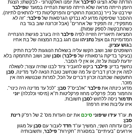
הודתה שלא הציגו ל
פילבר
את יומנו האלקטרוני - לבקשתו; הצגת
היומן הייתה מראה שלא הייתה פגישת הנחייה במועד ש
פילבר
שירבט על נייר (בהכוונת החוקרים והפרקליטות כדי להתאים לתיזה).
ההסבר שסיפקה מדוע לא נבדקו הגרסאות של
פילבר
: "זה לא
מתפקידי, זה תפקיד של אחרים" (אבל זכרונה שוב בגד בה
כשהתבקשה לספק שמות).
המציאה תיאורייה הזוייה לפיה
פילבר
היה בערב פגישת ההנחייה
המדומיינת גם אצל
נתניהו
וגם חגג בבת המצווה של בת אחיו
ב
גוש עציון.
השופטים שוב ושוב הקשו עליה בשאלות הנוגעות לליבת התיק
(בעיקר בדיקת גרסאותיו של
פילבר
) ו
סבן
שוב ושוב התחמקה בלא
יודעת לענות על זה, או אין לי הסבר.
נחשף בדיון:
פילבר
ביקש להעביר ציוד לבנו שהיה עצור; לשאלה
למה אין זכרון דברים על מה שנחשב טובת הנאה לעד מדינה,
סבן
התעקשה שכתבה זכרון דברים על הכל, למרות שבנושא הזה אין
מזכר.
מדוע כינתה את
פילבר
"אלביס"?
סבן
: "לכל עד מדינה היה כינוי".
והחמור מכל: פרקליט מחוז פרקליטות ת"א (מיסוי וכלכלה)
יוני
תדמור
ניסה ללחוש ל
סבן
תשובות.
איזו עליבות ואיזו חרפה!
ח
. עו"ד
עידו שיפוני
סיכם
את יום העדות מס' 2 של רפ"ק
רינת
סבן
:
ביום עדותה השני, המשיך עו"ד
חדד
לעבור עם
סבן
על מגוון
אירועים "בעיתיים" במסגרת "חקירות"
פילבר
, ותשובותיה