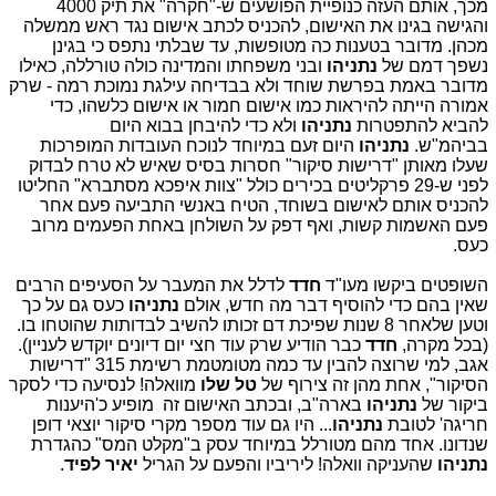
מכך, אותם העזה כנופיית הפושעים ש-"חקרה" את תיק 4000
והגישה בגינו את האישום, להכניס לכתב אישום נגד ראש ממשלה
מכהן. מדובר בטענות כה מטופשות, עד שבלתי נתפס כי בגינן
נשפך דמם של
נתניהו
ובני משפחתו והמדינה כולה טורללה, כאילו
מדובר באמת בפרשת שוחד ולא בבדיחה עילגת נמוכת רמה - שרק
אמורה הייתה להיראות כמו אישום חמור או אישום כלשהו, כדי
להביא להתפטרות
נתניהו
ולא כדי להיבחן בבוא היום
בביהמ"ש.
נתניהו
היום זעם במיוחד לנוכח העובדות המופרכות
שעלו מאותן "דרישות סיקור" חסרות בסיס שאיש לא טרח לבדוק
לפני ש-29 פרקליטים בכירים כולל "צוות איפכא מסתברא" החליטו
להכניס אותם לאישום בשוחד, הטיח באנשי התביעה פעם אחר
פעם האשמות קשות, ואף דפק על השולחן באחת הפעמים מרוב
כעס.
השופטים ביקשו מעו"ד
חדד
לדלל את המעבר על הסעיפים הרבים
שאין בהם כדי להוסיף דבר מה חדש, אולם
נתניהו
כעס גם על כך
וטען שלאחר 8 שנות שפיכת דם זכותו להשיב לבדותות שהוטחו בו.
(בכל מקרה,
חדד
כבר הודיע שרק עוד חצי יום דיונים יוקדש לעניין).
אגב, למי שרוצה להבין עד כמה מטומטמת רשימת 315 "דרישות
הסיקור", אחת מהן זה צירוף של
טל שלו
מוואלה! לנסיעה כדי לסקר
ביקור של
נתניהו
בארה"ב, ובכתב האישום זה מופיע כ'היענות
חריגה' לטובת
נתניהו
... היו גם עוד מספר מקרי סיקור יוצאי דופן
שנדונו. אחד מהם מטורלל במיוחד עסק ב"מקלט המס" כהגדרת
נתניהו
שהעניקה וואלה! ליריביו והפעם על הגריל
יאיר לפיד
.