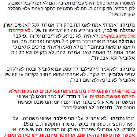
(משטרה/פרקליטות). היו מקבלים תשובה, הם לא רצו לקבל תשובה.
לכן הסתירו הדוקומנטים. הם לא התעניינו בחקר האמת אלא הפללה
שקרית ושקר".
נתניהו
: "אמרתי אמת לאמיתה בחקירה. אמרתי לכל האנשים.
שרן,
שמילה, פילב
ר, והציבור ידע מה היו העדיפויות שלי .
לא קידמתי
את מיזוג בזק-יס
. לא היה ולא נברא, לא דיברנו על זה...
פילבר
ו
שמילה
אומרים אותו דבר בדיוק ב-2 חקירות נפרדות, מה, הם
תיאמו גרסאות ביניהם? הם לא תאמו ולא היו צריכים לתאם כי
אמרו אמת. זה האמת שאני אמרתי להם. לא בזק-יס ולא תלונות
אלוביץ'
ולא 'אבטיח'".
נתניהו
: "לא אמרתי ל
פילבר
להיפגש עם
אלוביץ'
ובטח לא לקדם
ענייני
אלוביץ'
, זה שקר׳. לא אמרתי שהוא מחויב לקידום ענייניו של
אלוביץ'
לא ברמז ולא שום דבר".
בן ארי&תירוש הסתירו מנתניהו את האיכונים שהוכיחו שלא
הייתה פגישת הנחייה
: עו״ד
חדד
: "עד כמה הוצגו לך איכוני
המשטרה שלא עולים בקנה אחד עם היומן המשובט ופגישת
ההנחייה?"
נתניהו
: "לא הוצג לי דבר".
בום!
נתניהו
: "לא אמרו לי על יומני
פילבר
, איכוני משטרה... על
ראיות חפציות סותרות, בקשת משרד התקשורת ביום 15
לחודש. לא אמרו לי שפברקו היומן. זה מפלצתי מה שיש פה.
אי
אפשר שזו טעות פה או שם, או חוסר מיומנות. יש כאן מיומנות