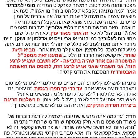
מפטר ונהנה מכל הטוב. המשנה לפרקליט המדינה
מומי למברגר
אמר: 'למה
נתניהו
מקבל את כל הטוב הזה מוואלה!?'. כעת אנו
מוצאים עצמנו עם טענה ל'היענות חריגה'. אנו עוברים על המון
פריטים. האם הרגשת מתי שהוא שאתה מקבל 'היענות חריגה'
בוואלה!, האם הרגשת מחויבות כלפי
אלוביץ'
בעקבות מאמצים
אלה?"
נתניהו
:" לא לא.
זה אתר מאוד עוין.
לא הייתה לי שום
מחוייבות ל
אלוביץ'
כמו ל
נוני
או
אבי וייס
או
אדלסון
או
שוקן
. הייתי
מדבר איתם מעת לעת. לא בגלל שהיתה לי מחוייבות אליהם. אתה
מגיע לזה כשכלו כל הקיצין. אם אין לך משהו אחר -
מביא תיזת
שוחד.
אז קוששו את הדברים הללו...
.שמענו זאת ממפכ״ל
המשטרה וגם אחד שהיה בתביעה - 'לא חשבנו שנגיע לרגע
הזה'. אני חשבתי שאני אגיע לרגע הזה, למוסס את האשמה
האבסורדית
המסכנת את הדמוקרטיה".
נתניהו
לועג לפרקליטות: "ה
ם יוצרים פריט לגמרי לגיטימי לפרסום
ומערבבים עם אירוע אחר.
עד כדי כך תפרו בגסות.
זה עצוב. גם
את זה לא יכלו לסדר? לא יכלו לדעת על מה מאשימים אותי?
מאשימים אותי על דבר לא נכון בעליל. לא יאומן.
זו רשלנות חריגה
ביצירת תפירת התיקים
, ואת זה הם גם לא עושים כמו שצריך".
חדד
: "עד כמה אתה מרגיש שתגובה רשמית להודעת דוברות של
משרד המשפטים היא חלק מעסקת שוחד מושחתת?"
נתניהו
:
"נורא ואיום. לא חושב שיש פה שוחד. יש פה משהו קפקאי. זה לא
קפקאי. אצל קפקא אין זדון אלא סבך בירוקרטי משוגע ומטורלל. פה