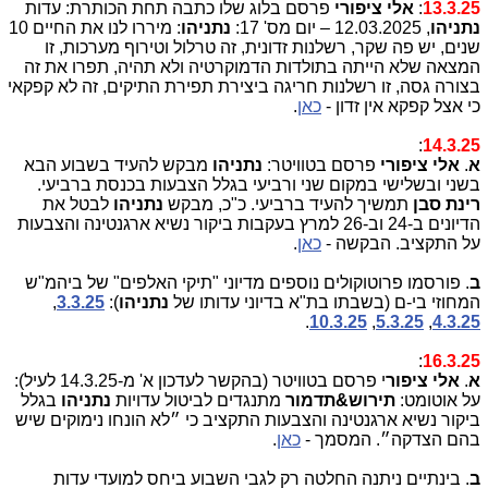
13.3.25
:
אלי ציפורי
פרסם בלוג שלו כתבה תחת הכותרת: עדות
נתניהו
, 12.03.2025 – יום מס' 17:
נתניהו
: מיררו לנו את החיים 10
שנים, יש פה שקר, רשלנות זדונית, זה טרלול וטירוף מערכות, זו
המצאה שלא הייתה בתולדות הדמוקרטיה ולא תהיה, תפרו את זה
בצורה גסה, זו רשלנות חריגה ביצירת תפירת התיקים, זה לא קפקאי
כי אצל קפקא אין זדון -
כאן
.
:
14.3.25
א
.
אלי ציפורי
פרסם בטוויטר:
נתניהו
מבקש להעיד בשבוע הבא
בשני ובשלישי במקום שני ורביעי בגלל הצבעות בכנסת ברביעי.
רינת סבן
תמשיך להעיד ברביעי. כ"כ, מבקש
נתניהו
לבטל את
הדיונים ב-24 וב-26 למרץ בעקבות ביקור נשיא ארגנטינה והצבעות
על התקציב. הבקשה -
כאן
.
ב
. פורסמו פרוטוקולים נוספים מדיוני "תיקי האלפים" של ביהמ"ש
המחוזי בי-ם (בשבתו בת"א בדיוני עדותו של
נתניהו
):
3.3.25
,
.
10.3.25
,
5.3.25
,
4.3.25
:
16.3.25
א
.
אלי ציפור
י פרסם בטוויטר (בהקשר לעדכון א' מ-14.3.25 לעיל):
על אוטומט:
תירוש&תדמור
מתנגדים לביטול עדויות
נתניהו
בגלל
ביקור נשיא ארגנטינה והצבעות התקציב כי ״לא הונחו נימוקים שיש
בהם הצדקה״. המסמך -
כאן
.
ב
. בינתיים ניתנה החלטה רק לגבי השבוע ביחס למועדי עדות