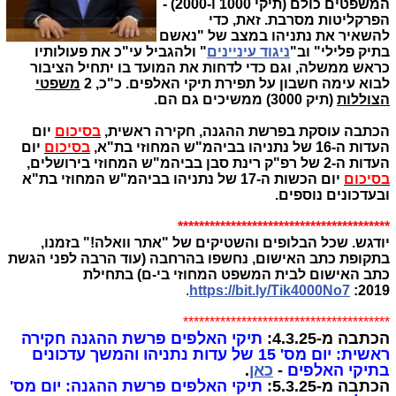
המשפטים כולם (תיקי 1000 ו-2000) -
הפרקליטות מסרבת. זאת, כדי
להשאיר את נתניהו במצב של "נאשם
בתיק פלילי" וב"
ניגוד עיניינים
" ולהגביל עי"כ את פעולותיו
כראש ממשלה, וגם כדי לדחות את המועד בו יתחיל הציבור
לבוא עימה חשבון על תפירת תיקי האלפים. כ"כ, 2
משפטי
הצוללות
(תיק 3000) ממשיכים גם הם.
הכתבה עוסקת בפרשת ההגנה, חקירה ראשית,
בסיכום
יום
העדות ה-16 של נתניהו בביהמ"ש המחוזי בת"א,
בסיכום
יום
העדות ה-2 של רפ"ק רינת סבן בביהמ"ש המחוזי בירושלים,
בסיכום
יום הכשות ה-17 של נתניהו בביהמ"ש המחוזי בת"א
ובעדכונים נוספים.
****************************************
יודגש. שכל הבלופים והשטיקים של "אתר וואלה!" בזמנו,
בתקופת כתב האישום, נחשפו בהרחבה (עוד הרבה לפני הגשת
כתב האישום לבית המשפט המחוזי בי-ם) בתחילת
.
https://bit.ly/Tik4000No7
2019:
***************************************
הכתבה מ-4.3.25:
תיקי האלפים פרשת ההגנה חקירה
ראשית: יום מס' 15 של עדות נתניהו והמשך עדכונים
בתיקי האלפים
-
כאן
.
הכתבה מ-5.3.25:
תיקי האלפים פרשת ההגנה: יום מס'