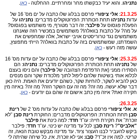
נתניהו
. והוא יעיד כבקשתו מחר ומחרתיים. ההחלטה -
כאן
.
21.3.25
:
אלי ציפורי
פרסם בבלוג שלו כתבה על ים מס' 16 של
עדות
נתניהו
תחת הכותרת: הפרוטוקולים מדברים:
נתניהו
על
הפעלת פגסוס על
פילבר
: זה דבר מטורף, מי משתמש בפגסוס?
על מה? על כתבות בוואלה!? משתמשים במכשיר הזה שאנחנו
משתמשים נגד טרוריסטים אויבי ישראל, אלה שמחפשים את
השמדתנו, שמשתמשים בזה על כתבות בוואלה? הייתי מתפוצץ,
עושה מזה רעש -
כאן
.
25.3.25
:
אלי ציפורי
פרסם בבלוג שלו כתבה על יום עדות מס' 16
של
נתניהו
תחת הכותרת: הפרוטוקולים מדברים:
נתניהו
: הם
הסתירו ממני (את הדפדפת הצהובה של
פילבר
) והם ניסו בעצם
לכלוא אותי בשיטות שלהם ליפול לתוך מלכודת שקר והם מנסים
כאן להביא לשקר, להחיות שקר, כשהם יודעים את האמת. היה כאן
דבר שלא יעשה. מה זה? מה זה עם השקר הזה? מה זה? באיזה מין
חקירה זאת? איזה מין כתב אישום זה שהם גם יודעים -
כאן
.
:
26.3.25
א
.
אלי ציפורי
פרסם בבלוג שלו כתבה על עדות מס' 2 של
רינת
סבן
תחת הכותרת: הפרוטוקולים מדברים: החוקרת
רינת סבן
"לא
זוכרת" את חקירת חייה: עו"ד
חדד
: למה כינת את
פילבר
"אלביס"
?
רינת סבן
: לכל עד מדינה יש כינוי. עו"ד
חדד
: פילבר
ביקש להעביר לבנו העצור ציוד. עד מדינה מבקש טובת הנאה, זה
קריטי. למה אין זכ"ד?
סבן
: אני לא זוכרת. אין, כל שיחה שהיתה לי