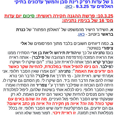
1 של עדות רפ"ק רינת סבן והמשך עדכונים בתיקי
האלפים עד 9.3.25
כאן
.
-
10.3.25: פרשת ההגנה חקירה ראשית:
סיכום
יום עדות
מס' 16 של בנימין נתניהו:
א.
השידור הישיר מהמשפט של "האולפן הפתוח" של
כנרת
בראשי
ביוטיוב -
כאן
.
ב.
כמה דיווחים חשובים בלבד מתוך הפרסומים של
אלי
ציפורי
בטוויטר:
בום!
נתניהו
על כך ש
יהודית תירוש
ו
ליאת בן ארי
הסתירו ממנו
את הראיה המזכה (הדפדפת הצהובה של
פילבר
) - אותה ראייה
ש
ברוך
קרא
הפך אותה לראיית זהב נגדו: ״הם שיקרו לי ושיקרו
ל
פילבר
.
הם ניסו להפיל אותי במלכודת, להחיות שקר כאשר
הם יודעים את האמת
״:
נתניהו
: "הם אמרו שאין הסבר חלופי. אני
אמרתי שיש. ראיית זהב - מי תדרך את
פילבר
? הדבר הכי נורא
שהיה להם את הדבר הזה ביד. הם שיקרו לי. מן הסתם גם שיקרו לו.
היתה להם הוכחה זו שפילבר תודרך ע"י
צפריר
וזה הסתירו ואמרו
שאין הסבר חלופי. ניסו לכלוא אותי בשיטות שלהם, ליפול למלכודת
שקר והם מנסים להחיות שקר כאשר הם יודעים האמת. לא רק
שצעקתי שיש הסבר חלופי מול העיניים.
מה זה שהם באים עם
שקר כזה? מה זה? איזה מן חקירה זו? איזה מן כתב אישום?
גם הם יודעים, גם הפרקליטות ידעה שיש הסבר חלופי. זה בכלל
כוי
. ח
מנפלאות האין תמונה.
זו ראיית זי
מור מאוד שלא הראו