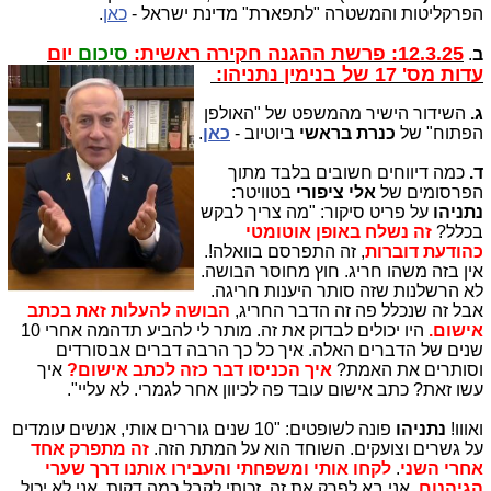
הפרקליטות והמשטרה "לתפארת" מדינת ישראל -
כאן
.
12.3.25: פרשת ההגנה חקירה ראשית:
סיכום
יום
ב
.
עדות מס' 17 של בנימין נתניהו:
ג.
השידור הישיר מהמשפט של "האולפן
הפתוח" של
כנרת בראשי
ביוטיוב -
כאן
.
ד.
כמה דיווחים חשובים בלבד מתוך
הפרסומים של
אלי ציפורי
בטוויטר:
נתניהו
על פריט סיקור: "מה צריך לבקש
בכלל?
זה נשלח באופן אוטומטי
כהודעת דוברות
, זה התפרסם בוואלה!.
אין בזה משהו חריג. חוץ מחוסר הבושה.
לא הרשלנות שזה סותר היענות חריגה.
אבל זה שנכלל פה זה הדבר החריג,
הבושה להעלות זאת בכתב
אישום.
היו יכולים לבדוק את זה. מותר לי להביע תדהמה אחרי 10
שנים של הדברים האלה. איך כל כך הרבה דברים אבסורדים
וסותרים את האמת?
איך הכניסו דבר כזה לכתב אישום?
איך
עשו זאת? כתב אישום עובד פה לכיוון אחר לגמרי. לא עליי".
ואווו!
נתניהו
פונה לשופטים: "10 שנים גוררים אותי, אנשים עומדים
על גשרים וצועקים. השוחד הוא על המתת הזה.
זה מתפרק אחד
אחרי
השני
.
לקחו אותי ומשפחתי והעבירו אותנו דרך שערי
הגיהנום
. אני בא לפרק את זה. זכותי לקבל כמה דקות. אני לא יכול