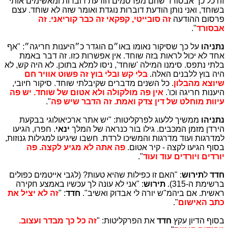
זה כל כך אבסורד שהם מפרסמים הודעת דוברות ומאשימים אותי
בשוחד, ואני נותן הודעת דוברות נוגדת ואומר שזה לא שוחד. עצם
פרסום ההודעה
זה סובייטי, קפקאי זה כבר קוריאני. זה
אבסורד
".
נתניהו
על כך שסיקור נאומו באו״ם הוגדר כ״היענות חריגה״: "אף
אחד לא יכול לראות בזה שוחד. אין אפשרות כזו. זה דבר באמת
בלתי נתפס. סימנו המילה 'שוחד', ניסו למלא בתוכן. לא היה קש, לא
היה בוץ ללבנים האלה.
בלי קש ובלי בוץ זה פשוט אוויר חם
שיוצא מהבלון
. כל השנים מדברים שקיבלתי שוחד. סיקור חיובי,
היענות חריגה וכו'.
אין פה מולקולה ולא אטום של שוחד. יש פה
עיוות מוחלט של דין צדק ואמת. זה הדבר שיש פה
".
נתניהו
ממשיך ללעוג לפרקליטות: "יש אתר ארכיאולוגי בבקעת
הירדן מזמן המכבים. גילו בור כנראה של המלך
ינאי
. חפרו, הגיעו
למדרגות ועוד מדרגות והמשיכו לרדת. חשבו שיגיעו למגילות גנוזות,
בסוף הגיעו לקצה - קיר אטום.
פה אתה לא מגיע לקצה. פה
יורדים ויורדים עוד ועוד
".
חדד
ל
תירוש
: "האם זו כפילות שהיא טעות? (לגבי אייטמים כפולים
ברשימת ה-315).
תירוש
: "אני לא עונה לך עכשיו באמצע חקירה
ראשית. אם ביהמ"ש יורה לי אבדוק ואשיב".
חדד
: "
זה לא יציל את
כתב האישום
".
בסוף הדיון עקץ
חדד
את הפרקליטות: "
זה כל כך מבדר ועצוב.