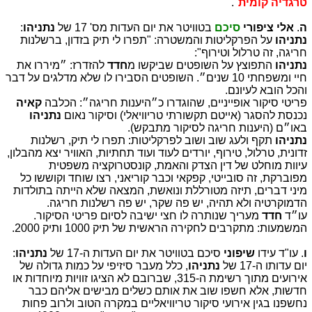
טרגדיה קומית
".
ה
.
אלי ציפורי
סיכם
בטוויטר את יום העדות מס' 17 של
נתניהו
:
נתניהו
על הפרקליטות והמשטרה: "תפרו לי תיק בזדון, ברשלנות
חריגה, זה טרלול וטירוף":
נתניהו
התפוצץ על השופטים שביקשו מ
חדד
להזדרז: ״מיררו את
חיי ומשפחתי 10 שנים״. השופטים הסבירו לו שלא מדלגים על דבר
והכל הובא לעיונם.
פריטי סיקור אופייניים, שהוגדרו כ״היענות חריגה״: הכלבה
קאיה
נכנסת להסגר (אייטם תקשורתי טריוויאלי) וסיקור נאום
נתניהו
באו״ם (היענות חריגה לסיקור מתבקש).
נתניהו
תקף ולעג שוב ושוב לפרקליטות: תפרו לי תיק, רשלנות
זדונית, טרלול, טירוף, יורדים לעוד ועוד תחתיות, האוויר יצא מהבלון,
עיוות מוחלט של דין הצדק והאמת, קונסטרוקציה משפטית
מפוברקת, זה סובייטי, קפקאי וכבר קוריאני, רצו שוחד וקוששו כל
מיני דברים, תיזה מטורללת ונואשת, המצאה שלא הייתה בתולדות
הדמוקרטיה ולא תהיה, יש פה שקר, יש פה רשלנות חריגה.
עו״ד
חדד
מעריך שנותרה לו חצי ישיבה לסיום פריטי הסיקור.
המשמעות: מתקרבים לחקירה הראשית של תיק 1000 ותיק 2000.
ו
. עו"ד עידו
שיפוני
סיכם בטוויטר את יום העדות ה-17 של
נתניהו
:
יום עדותו ה-17 של
נתניהו
, כלל מעבר סיזיפי על כמות גדולה של
אירועים מתוך רשימת ה-315, שברובם לא הציגו זוויות מיוחדות או
חדשות, אלא חשפו שוב את אותם כשלים מבישים אליהם כבר
נחשפנו בגין אירועי סיקור טריוויאליים במקרה הטוב ולרוב פחות