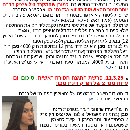
המשפטים ובמשרד התקשורת.
כמובן שהמקרה של איציק הרבה
יותר חמור מהאשמות השווא נגד נתניהו
, אבל שוב מתברר
שהפרקליטות היא ארגון שמסתיר חומרים וגם נוקט אכיפה בררנית.
המסמך (עמוד ראשון) -
כאן
ובמלואו -
כאן
.
שימו לב, הבקשה של פרקליטי
נתניהו
לקבל לידיהם את ההחלטה
שלא לפתוח בחקירה פלילית נגד
דליה איציק
בזמנו, נוגעת
להחלטתה לאפשר לידידה
חיים סבן
להחזיק מניות ב״קשת״ (ערוץ
12) במקביל לגרעין השליטה בבזק (ללא ספק הטבה
רגולטורית).
סבן
הוא גם ידיד ערוץ 12 ובתקופת תיק 4000
סבן
היה
בעל השליטה בפרטנר (אחרי שמכר את גרעין השליטה בבזק)
שניהלה אז קמפיין אגרסיבי נגד
נתניהו
ובזק - שבעקבותיו נפתחה
חקירה בתיק 4000. המסמך, סעיף תגובת היועץ ליועמ"ש דאז, עו"ד
רז נזרי
-
כאן
.
11.3.25: פרשת ההגנה חקירה ראשית:
סיכום
יום
ג
.
עדות מס' 2 של רפ"ק רינת סבן:
ד
. השידור הישיר מהמשפט של "האולפן הפתוח" של
כנרת
בראשי
ביוטיוב -
כאן
.
ה
. עו"ד
עידו שיפוני
העיר בטוויטר:
רינת
סבן
(בתמונה משמאל, צילום:
אלי ציפורי
) פרק
2 מפחיד עוד יותר מפרק 1...קשה להאמין
ששמעתם חוקר משטרה משקר בכזו עזות מצח