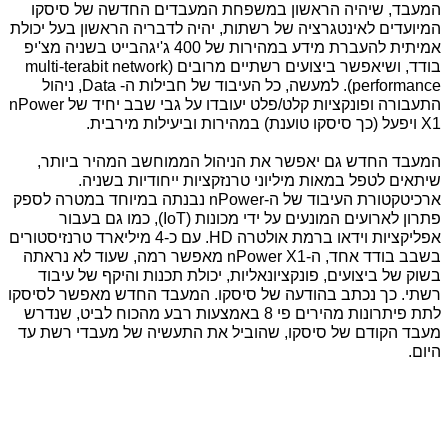
המעבד, שיהיה הראשון במשפחת המעבדים החדשה של סיסקו
המיועדים לאינטגרציה של רשתות, יהיה לדבריה הראשון בעל יכולת
אמיתית להעברת מידע במהירות של 400 ג'יגהבייט בשניה מצ'יפ
בודד, ושיאפשר ביצועים רשתיים מרובים (multi-terabit network
performance). למעשה, כל העיבוד של חבילות ה- Data, ניהול
התעבורה ופונקציות קלט/פלט יעובדו על גבי שבב יחיד של nPower
X1 ויפעל (כך סיסקו טוענת) במהירות וביעילות מירבית.
המעבד החדש גם יאפשר את הניהול הממוחשב המהיר ביותר,
שיתאים לטפל במאות מיליוני טרנזקציות ייחודיות בשניה.
ארכיטקטורת העיבוד של ה-nPower נבנתה במיוחד במטרה לספק
פתרון לארועים המונעים על ידי מכונות (IoT), כמו גם בעבור
אפליקציות וידאו ברמת אולטרה HD.
עם כ-4 מיליארד טרנזיסטורים
בשבב בודד אחד, ה-nPower X1 מאפשר רמה, שעוד לא נראתה
בשוק של ביצועים, פונקציונאליות, יכולת תכנות והיקף של עיבוד
רשתי. כך נכתב בהודעה של סיסקו. המעבד החדש מאפשר לסיסקו
לתת פיתרונות מהירים פי 8 באמצעות רבע מהכוח לביט, שנדרש
מעבד הקודם של סיסקו, שהוביל את התעשיה של מעבדי רשת עד
היום.