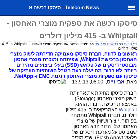
Telecom News - סיסקו רכשה א...
סיסקו רכשה את ספקית מוצרי האחסון -
Whiptail ב- 415 מיליון דולרים
דף הבית
>>
רכישות ומיזוגים
>> סיסקו רכשה את ספקית מוצרי האחסון - Whiptail ב- 415
מיליון דולרים
ראשונים לדווח: חברת סיסקו מעמיקה חדירתה לשוק מוצרי
האחסון ברכישת Whiptail, שפיתחה ומוכרת מוצרי אחסון
מבוססי דיסקים של פלאש (SSD) בעלי ביצועים מהירים
ביותר. לא ברור, מה יעלה כעת בגורל השותפות הוותיקה של
סיסקו עם ספקיות מוצרי האחסון דוגמת EMC ו- NetApp.
מאת:
אבי וייס
, 08:00, 13.9.13
חברת סיסקו מחזקת את אחיזתה
בשוק מוצרי האחסון (Storage)
באמצעות רכישת חברת ההזנק
Whiptail
האמריקאית ב- 415 מיליון
דולרים. חברת Whiptail מתמחה
בפיתוח, ייצור ושיווק של מוצרי
האחסון של "הדור הבא באחסון",
שמבוסס על מערכת דיסקים של
פלאש (Flash Array), שדי מזכיר