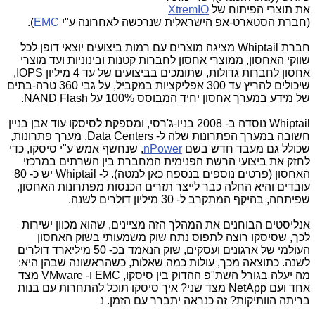
את תוצרי הפיתוח של
XtremIO
(חברת הסטארט-אפ הישראלית שנרכשה לאחרונה ע"י
EMC
).
חברת Whiptail מציגה מוצרים עם רמות ביצועים יוצאי דופן לכל
שווקי האחסון, ממוצרי אחסון לחברות קטנות ובינוניות ועד מוצרי
אחסון לחברות גדולות, שתומכים בביצועים של עד 4 מיליון IOPS,
שיכולים להריץ עד 300 אפליקציות במקביל, על גבי 360 טרה-בתים
של מידע במערך אחסון יחיד המבוסס 100% על NAND Flash.
Whiptail נוסדה ב- 2008 בניו-ג'רסי, ומספקת לסיסקו עוד אבן בניין
חשובה במערך הפתרונות שלה ל- Data Centers, מערך פתרונות,
שכולל גם מעבד חדש בשם
nPower
, שנחשף אמש ע"י סיסקו, כדי
לחזק את ביצועי הרשת הפנימית המחברת בין השרתים במרכזי
האחסון (פרטים נוספים בנספח כאן למטה). ל- Whiptail יש כ- 80
עובדים והיא החלה כבר לייצר תזרים הכנסות מפתרונות האחסון,
שפיתחה, בהיקף המתקרב ל- 30 מיליון דולרים לשנה.
אנליסטים הבוחנים את המהלך הזה מציינים, שהוא מכוון ישירות
לכך, שסיסקו רוצה לתפוס נתח שוק משמעותי בשוק האחסון
העולמי של ארגונים ועסקים, שוק הנאמד בכ- 50 מיליארד דולרים
לשנה. כתוצאה מכך, עולות כמה שאלות, כשהראשונה שבהן היא:
מה יעלה בגורל השת"פ ההדוק בין סיסקו, EMC ו- VMware מצד
אחד ועם NetApp מצד שני? איך סיסקו תוכל להתחרות עם בנות
בריתה הוותיקות? זה כנראה יתברר עם הזמן. נ