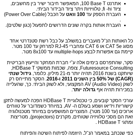
אתרנט
100 Base T
, המאפשר חיבור ישיר בין מחשבים,
ציוד
hi
‐
fi
, טלוויזיות ויתר ציוד הבידור הביתי.
העברת הספק עד
100 וואט
על הכבל
(Power Over Cable)
.
העברת אותות בקרה שונים הדרושים לתפעול (כגון שלטים).
כל האותות הנ"ל מועברים במשולב על כבל רשת סטנדרטי אחד
מסוג
CAT 5e
או
CAT 6
ומחברי
RJ-45
למרחק עד 100 מטר.
קיימת גם אפשרות לבצע
multiple-hops
עד
8x100
מטר.
סקר, שהתפרסם בימים אלה ע"י חברת המחקר והייעוץ הבריטית
,Futuresource Consulting
צופה, שכמות ממשקי
,HDBase T
שיותקנו בשנת 2016 תהיה יותר מ-21 מיליון. כלומר,
גידול שנתי
(CAGR)
של 50%
בין השנים 2011 ו-2016
. הסקר מתייחס רק
לשוק
AV (Audio Video)
המקצועי, ולא לשוק הביתי. כך, שהעלייה
במכירות תהיה אף
גדולה יותר
.
עורכי הסקר קובעים, כי טכנולוגיית
HDBase T
הפכה למעשה לתקן
קישוריות וידיאו ושמע בעולם ה-
AV
, במיוחד כשמדובר על טווחים
ארוכים (עד 100 מטר). המוצרים המושפעים במיוחד מטכנולוגיה
זאת הם מסכי טלוויזיה שטוחים, מקרנים
,(projectors)
מטריצות
ומתגי
HDBase T
.
כפי שנכתב במאמר הנ"ל, היוזמה לפיתוח השיטה והפיתוח