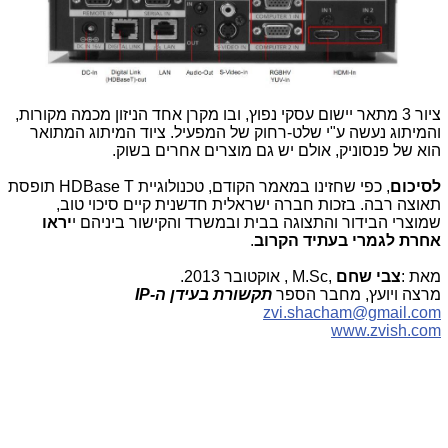
ציור 3 מתאר יישום עסקי נפוץ, ובו מקרן אחד הניזון מכמה מקורות,
והמיתוג נעשה ע"י שלט-רחוק של המפעיל. ציוד המיתוג המתואר
הוא של פנסוניק, אולם יש גם מוצרים אחרים בשוק.
לסיכום
, כפי שחזינו במאמר הקודם, טכנולוגיית
HDBase T
תופסת
תאוצה רבה. בזכות חברה ישראלית חדשנית קיים סיכוי טוב,
שמוצרי הבידור והתצוגה בבית ובמשרד והקישור ביניהם י
יראו
אחרת לגמרי בעתיד הקרוב
.
מאת
:
צבי שחם
, M.Sc,
אוקטובר 2013
.
מרצה ויועץ, מחבר הספר
תקשורת בעידן ה-
IP
zvi.shacham@gmail.com
www.zvish.com