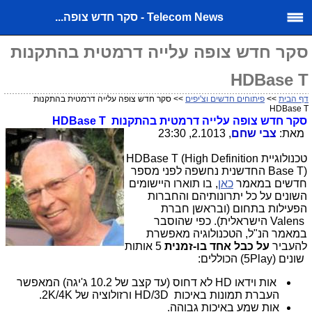
Telecom News - סקר חדש צופה...
סקר חדש צופה עלייה דרמטית בהתקנות
HDBase T
דף הבית
>>
פיתוחים חדשים וצ'יפים
>> סקר חדש צופה עלייה דרמטית בהתקנות
HDBase T
סקר חדש צופה עלייה דרמטית בהתקנות
HDBase T
מאת:
צבי שחם
, 2.1013, 23:30
טכנולוגיית
HDBase T (High Definition
Base T)
החדשנית נחשפה לפני מספר
חדשים במאמר
כאן
, בו תוארו היישומים
השונים על כל יתרונותיהם והחברות
הפעילות בתחום (ובראשן חברת
Valens
הישראלית). כפי שהוסבר
במאמר הנ"ל, הטכנולוגיה מאפשרת
להעביר
על כבל אחד בו-זמנית
5 אותות
שונים
5Play)
) הכוללים:
אות וידאו
HD
לא דחוס (עד קצב של 10.2 ג'יגה) המאפשר
העברת תמונות באיכות
HD/3D
ורזולוציה של
2K/4K
.
אות שמע באיכות גבוהה.