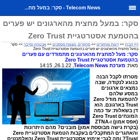
Telecom News - סקר: במעל מח...
סקר: במעל מחצית מהארגונים יש פערים
בהטמעת אסטרטגיית Zero Trust
דף הבית
>>
דעות ומחקרים
>>
מחקרים, מצגות מסמכים
>>
אבטחה וסייבר
>> סקר:
במעל מחצית מהארגונים יש פערים בהטמעת אסטרטגיית Zero Trust
סקר: מעל למחצית מהארגונים מתמודדים עם פערים
בהטמעת אסטרטגיית Zero Trust
מאת:
מערכת
Telecom News
, 26.1.22, 14:15
מטרתו לקבל הבנה
בנוגע לנקודה, שבה
נמצאים ארגונים
במסע שלהם
להטמעת מודל
Zero
Trust
בארגונם. הוא
דן בשאלות: עד כמה
המונחים
Zero Trust
(אפס אמון) ו-
ZTNA
(בקרת גישה מבוססת אמון) מובנים? מהם היתרונות
והאתגרים המתקבלים בעקבות הטמעת אסטרטגיית
Zero
Trust
? ומה לגבי אימוץ אסטרטגיית
Zero Trust
והאלמנטים