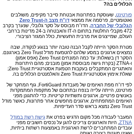
הכלולים בה?
פורטינט
, שעוסקת בפתרונות אבטחת סייבר מקיפים, משולבים
ואוטומטיים, פרסמה את ממצאי
דו"ח מצב ה-
Zero Trust
הגלובלי של החברה
.
הדו"ח מבוסס על סקר גלובלי, שנערך בקרב
472 מקבלי החלטות בתחום ה-
IT
והאבטחה ב-24 מדינות ברחבי
העולם, שמייצגים את מרבית התעשיות, כולל המגזר הציבורי.
מטרת הסקר הייתה לקבל הבנה טובה יותר בנוגע לנקודה, שבה
נמצאים ארגונים במסע שלהם להטמעת מודל
Zero Trust
בארגונם.
הסקר דן בשאלות: עד כמה המונחים
Zero Trust
(אפס אמון)
ו-
ZTNA
(בקרת גישה מבוססת אמון) מובנים; מהם היתרונות
והאתגרים המתקבלים בעקבות הטמעת אסטרטגיית
Zero Trust
;
שאלת אימוץ אסטרטגיית
Zero Trust
והאלמנטים הכלולים בה.
לפי דו"ח מפת האיומים של מעבדות
FortiGuard
, גוף המחקר של
פורטינט, הייתה עלייה בנפח ובתחכום של מתקפות המתמקדות
באנשים פרטיים, ארגונים ותשתיות קריטיות. כדי להתגונן מפני
האיומים המתפתחים, ארגונים מחפשים אחר פתרונות, כאשר מודל
Zero Trust
נמצא בראש סדר העדיפויות.
המעבר לעבודה מכל מקום הדגיש בפרט את
גישת רשת במודל
ZTNA
, היות והארגונים צריכים להגן על נכסים חשובים מפני
עובדים המתחברים לרשת הארגונית באמצעות רשתות ביתיות,
שאינן מוגנות בצורה נאותה.