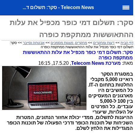
Telecom News - סקר: תשלום ד...
קר: תשלום דמי כופר מכפיל את עלות
התאוששות ממתקפת כופרה
ף הבית
>>
דעות ומחקרים
>>
מחקרים, מצגות מסמכים
>>
אבטחה וסייבר
>> סקר:
שלום דמי כופר מכפיל את עלות ההתאוששות ממתקפת כופרה
סקר: תשלום דמי כופר מכפיל את עלות ההתאוששות
ממתקפת כופרה
מאת:
מערכת
Telecom News
, 17.5.20, 16:15
במסגרת הסקר
רואיינו 5,000 מקבלי
החלטות בתחום ה-
IT
.
כל המשיבים היו
מארגונים המעסיקים
בין 100 ל-5,000
עובדים.
כל הפרטים
על העלויות, שיעורי
ההיענות לתשלום, ממדי יכולת אחזור הנתונים, המטרות
השכיחות של תוכנות הכופר ודרכי הפעולה של תוכנות הכופר
המגדילות את הלחץ לשלם.