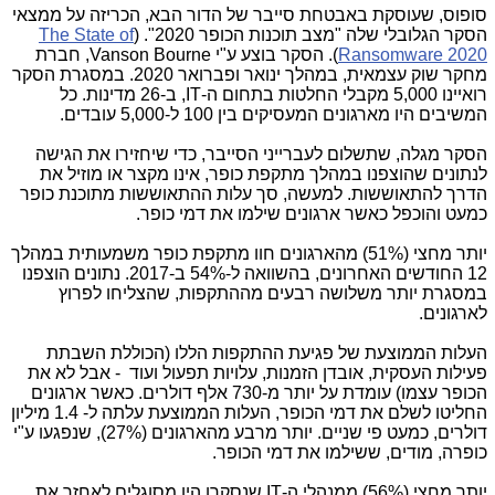
סופוס, שעוסקת באבטחת סייבר של הדור הבא, הכריזה על ממצאי
הסקר הגלובלי שלה "מצב תוכנות הכופר 2020". (
The State of
Ransomware 2020
). הסקר בוצע ע"י
Vanson Bourne
, חברת
מחקר שוק עצמאית, במהלך ינואר ופברואר 2020. במסגרת הסקר
רואיינו 5,000 מקבלי החלטות בתחום ה-
IT
, ב-26 מדינות. כל
המשיבים היו מארגונים המעסיקים בין 100 ל-5,000 עובדים.
הסקר מגלה, שתשלום לעברייני הסייבר, כדי שיחזירו את הגישה
לנתונים שהוצפנו במהלך מתקפת כופר, אינו מקצר או מוזיל את
הדרך להתאוששות. למעשה, סך עלות ההתאוששות מתוכנת כופר
כמעט והוכפל כאשר ארגונים שילמו את דמי כופר.
יותר מחצי (51%
(
מהארגונים חוו מתקפת כופר משמעותית במהלך
12 החודשים האחרונים, בהשוואה ל-54% ב-2017. נתונים הוצפנו
במסגרת יותר משלושה רבעים מההתקפות, שהצליחו לפרוץ
לארגונים.
העלות הממוצעת של פגיעת ההתקפות הללו (הכוללת השבתת
פעילות העסקית, אובדן הזמנות, עלויות תפעול ועוד - אבל לא את
הכופר עצמו) עומדת על יותר מ-730 אלף דולרים. כאשר ארגונים
החליטו לשלם את דמי הכופר, העלות הממוצעת עלתה ל- 1.4 מיליון
דולרים, כמעט פי שניים. יותר מרבע מהארגונים (27%), שנפגעו ע"י
כופרה, מודים, ששילמו את דמי הכופר.
יותר מחצי (56%) ממנהלי ה-
IT
שנסקרו היו מסוגלים לאחזר את