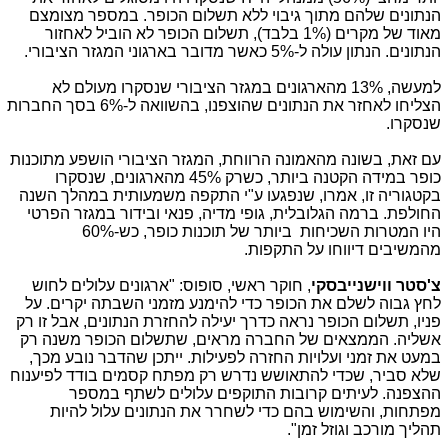
הנתונים שלהם מתוך גיבוי ללא תשלום הכופר. במספר מצומצם
מאוד של מקרים (1% בלבד), תשלום הכופר לא הוביל לאחזור
הנתונים. הנתון עולה ל-5% כאשר מדובר בארגוני המגזר הציבורי.
למעשה, 13% מהארגונים במגזר הציבורי שנסקרו מעולם לא
הצליחו לאחזר את הנתונים שהוצפנו, בהשוואה ל-6% בסך החברות
שנסקרו.
עם זאת, בשונה מהאמונה הרווחת, המגזר הציבורי הושפע מתוכנות
כופר במידה הקטנה ביותר, כשרק 45% מהארגונים, שנסקרו
בקטגוריה זו, אמרו, שנפגעו ע"י התקפה משמעותית במהלך השנה
החולפת. ברמה הגלובלית, גופי מדיה, פנאי ובידור במגזר הפרטי
היו המטרות השכיחות ביותר של תוכנות כופר, כש-60%
מהמשיבים דיווחו על התקפות.
צ'סטר
ווישנייבסקי
, חוקר ראשי, סופוס: "ארגונים עלולים לחוש
לחץ גבוה לשלם את הכופר כדי להימנע מזמני השבתה יקרים. על
פניו, תשלום הכופר נראה כדרך יעילה להחזרת הנתונים, אבל זו רק
אשליה. הממצאים של החברה מראים, שתשלום הכופר משנה רק
במעט את זמני ועלויות החזרה לפעילות. ייתכן שהדבר נובע מכך,
שלא סביר, שכדי להתאושש נדרש רק מפתח קסמים בודד לפיענוח
ההצפנה. לעיתים קרובות התוקפים עלולים לשתף במספר
מפתחות, והשימוש בהם כדי לשחרר את הנתונים עלול להיות
תהליך מורכב וגוזל זמן".