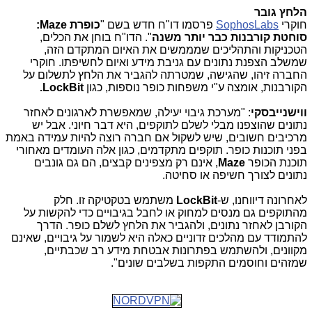
הלחץ גובר
חוקרי
SophosLabs
פרסמו דו"ח חדש בשם "
כופרת
Maze
:
סוחטת קורבנות כבר יותר משנה
". הדו"ח בוחן את הכלים,
הטכניקות והתהליכים שמממשים את האיום המתקדם הזה,
שמשלב הצפנת נתונים עם גניבת מידע ואיום לחשיפתו. חוקרי
החברה זיהו, שהגישה, שמטרתה להגביר את הלחץ לתשלום על
הקורבנות, אומצה ע"י משפחות כופר נוספות, כגון
LockBit
.
ווישנייבסקי
: "מערכת גיבוי יעילה, שמאפשרת לארגונים לאחזר
נתונים שהוצפנו מבלי לשלם לתוקפים, היא דבר חיוני. אבל יש
מרכיבים חשובים, שיש לשקול אם חברה רוצה להיות עמידה באמת
בפני תוכנות כופר. תוקפים מתקדמים, כגון אלה העומדים מאחורי
תוכנת הכופר
Maze
, אינם רק מצפינים קבצים, הם גם גונבים
נתונים לצורך חשיפה או סחיטה.
לאחרונה דיווחנו, ש-
LockBit
משתמש בטקטיקה זו. חלק
מהתוקפים גם מנסים למחוק או לחבל בגיבויים כדי להקשות על
הקורבן לאחזר נתונים, ולהגביר את הלחץ לשלם כופר. הדרך
להתמודד עם מהלכים זדוניים כאלה היא לשמור על גיבויים, שאינם
מקוונים, ולהשתמש בפתרונות אבטחת מידע רב שכבתיים,
שמזהים וחוסמים התקפות בשלבים שונים".