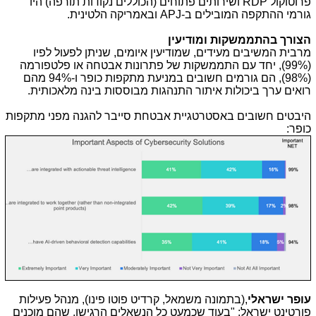
פרוטוקול
RDP
ושירותים פתוחים (הכוללים נקודות תורפה) היו
גורמי ההתקפה המובילים ב-
APJ
ובאמריקה הלטינית.
הצורך בהתממשקות ומודיעין
מרבית המשיבים מעידים, שמודיעין איומים, שניתן לפעול לפיו
(99%), יחד עם התממשקות של פתרונות אבטחה או פלטפורמה
(98%), הם גורמים חשובים במניעת מתקפות כופר ו-94% מהם
רואים ערך ביכולות איתור התנהגות מבוססות בינה מלאכותית.
היבטים חשובים באסטרטגיית אבטחת סייבר להגנה מפני מתקפות
כופר:
עופר ישראלי
,(בתמונה משמאל, קרדיט פוטו פינו), מנהל פעילות
פורטינט ישראל: "בעוד שכמעט כל הנשאלים הרגישו, שהם מוכנים