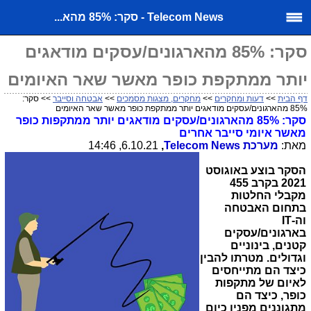
Telecom News - סקר: 85% מהא...
סקר: 85% מהארגונים/עסקים מודאגים
יותר ממתקפת כופר מאשר שאר האיומים
דף הבית
>>
דעות ומחקרים
>>
מחקרים, מצגות מסמכים
>>
אבטחה וסייבר
>> סקר:
85% מהארגונים/עסקים מודאגים יותר ממתקפת כופר מאשר שאר האיומים
סקר: 85% מהארגונים/עסקים מודאגים יותר ממתקפות כופר
מאשר איומי סייבר אחרים
מאת:
מערכת
Telecom News
,
6.10.21, 14:46
הסקר בוצע באוגוסט
2021 בקרב 455
מקבלי החלטות
בתחום האבטחה
וה-
IT
בארגונים/עסקים
קטנים, בינוניים
וגדולים. מטרתו להבין
כיצד הם מתייחסים
לאיום של מתקפות
כופר, כיצד הם
מתגוננים מפניו כיום