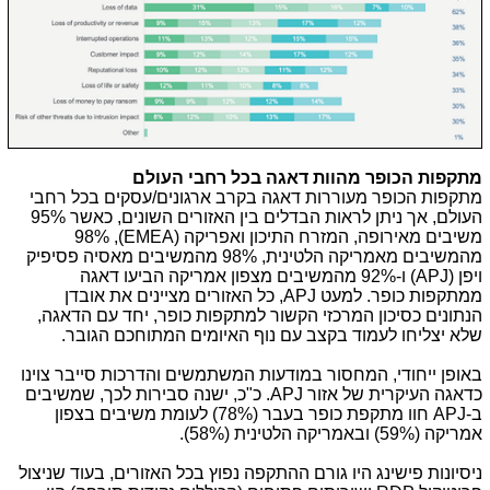
מתקפות הכופר מהוות דאגה בכל רחבי העולם
מתקפות הכופר מעוררות דאגה בקרב ארגונים/עסקים בכל רחבי
העולם, אך ניתן לראות הבדלים בין האזורים השונים, כאשר 95%
משיבים מאירופה, המזרח התיכון ואפריקה (
EMEA
), 98%
מהמשיבים מאמריקה הלטינית, 98% מהמשיבים מאסיה פסיפיק
ויפן (
APJ
) ו-92% מהמשיבים מצפון אמריקה הביעו דאגה
ממתקפות כופר. למעט
APJ
, כל האזורים מציינים את אובדן
הנתונים כסיכון המרכזי הקשור למתקפות כופר, יחד עם הדאגה,
שלא יצליחו לעמוד בקצב עם נוף האיומים המתוחכם הגובר.
באופן ייחודי, המחסור במודעות המשתמשים והדרכות סייבר צוינו
כדאגה העיקרית של אזור
APJ
. כ"כ, ישנה סבירות לכך, שמשיבים
ב-
APJ
חוו מתקפת כופר בעבר (78%) לעומת משיבים בצפון
אמריקה (59%) ובאמריקה הלטינית (58%).
ניסיונות פישינג היו גורם ההתקפה נפוץ בכל האזורים, בעוד שניצול