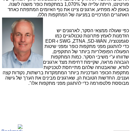
פורטינט, הייתה עלייה של 1,070% במתקפות כופר משנה לשנה.
באופן לא מפתיע, ארגונים ציינו את נוף האיומים המתפתח כאחד
האתגרים המרכזיים במניעה של המתקפות הללו.
כפי שעולה ממצאי הסקר, לארגונים יש
הזדמנות לאמץ פתרונות טכנולוגיים כמו
סגמנטציה,
SD-WAN
,
ZTNA
,
SWG
ו-
EDR
כדי להתגונן מפני מתקפות כופר ומפני שיטות
הפעולה הפופולריות ביותר של התוקפים,
שדווחו ע"י משיבי הסקר. כמות המתקפות
הגבוהה מראה, שקיימת דחיפות מצד ארגונים
לוודא, שהאבטחה שלהם מתייחסת לטכניקות
מתקפות הכופר העדכניות ביותר המתמקדות ברשתות, נקודות קצה
ועננים. החדשות הטובות הן, שארגונים מבינים את הערך של גישה
מבוססת פלטפורמה כדי להתגונן מפני מתקפות אלו".