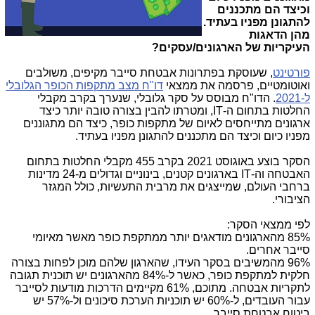
וכיצד הם מתכננים
להתגונן מפניו בעתיד.
מהן הדאגות
העיקריות של הארגונים/עסקים?
פורטינט
, שעוסקת בפתרונות אבטחת סייבר מקיפים, משולבים
ואוטומטיים, פרסמה את ממצאי
דו"ח מצב מתקפות הכופר הגלובלי
ל-2021
. הדו"ח מבוסס על סקר גלובלי, שנערך בקרב מקבלי
החלטות בתחום ה-
IT
, ומטרתו להבין בצורה טובה יותר כיצד
ארגונים מתייחסים לאיום של מתקפות כופר, כיצד הם מתגוננים
מפניו כיום וכיצד הם מתכננים להתגונן מפניו בעתיד.
הסקר בוצע באוגוסט 2021 בקרב 455 מקבלי החלטות בתחום
האבטחה וה-
IT
בארגונים קטנים, בינוניים וגדולים מ-24 מדינות
ברחבי העולם, שמייצגים את מרבית התעשיות, כולל המגזר
הציבורי.
לפי ממצאי הסקר:
85% מהארגונים מודאגים יותר ממתקפת כופר מאשר מאיומי
סייבר אחרים.
96% מהמשיבים בסקר העידו, שהארגון שלהם מוכן לפחות בצורה
חלקית למתקפת כופר, כאשר ל-84% מהארגונים יש תוכנית תגובה
לתקריות אבטחה. מתוכם, 61% מקיימים הדרכות מודעות לסייבר
עבור העובדים, ל-60% יש תוכניות הערכת סיכונים ול-57% יש
ביטוח אבטחת סייבר.