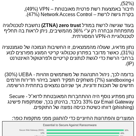
(52%),
חיבור באמצעות רשת פרטית מאובטחת –
VPN
(49%),
בקרת גישה לרשת –
Network Access Control
(47%).
בעוד שגישה לרשת במודל
zero trust
(
ZTNA
)
נחשבת לטכנולוגיה
מתפתחת ונבחרה רק ע"י 36% מהמשיבים, ניתן לראות בה תחליף
לטכנולוגיית ה-
VPN
המסורתית.
נתון מדאיג, שעולה מהממצאים, זו החשיבות הנמוכה של סגמנטציה
(31%), כאשר מדובר בפתרון טכנולוגי קריטי המונע מפורצים לנוע
ברחבי הרשת כדי לגשת לנתונים קריטיים ולפרוטוקול האינטרנט
).
IP
(
בדומה לכך, ניהול התנהגות של משתמשים וזהויות -
UEBA
(30%)
ו-
sandboxing
(7%) משחקים תפקיד חשוב בזיהוי חדירות וזרמים
חדשים של תוכנות זדוניות, אך שניהם נמצאים בתחתית הרשימה.
נתון מפתיע נוסף היה ההתחברות המאובטחת לדוא"ל -
Secure
Email Gateway
עם 33% בלבד, בהינתן בכך, שמתקפות פישינג
(
phishing
) דווחו כשיטת כניסה נפוצה של התוקפים.
המוצרים והפתרונות החיוניים כדי להתגונן מפני מתקפות כופר: