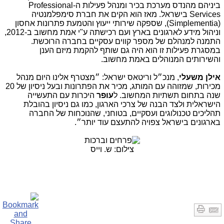
ביניהם מהנדס מערכת בכיר ומנהל פעילות ה-Professional
Services בישראל. מאז הוא הקים את חברת סימפלמנטיה
(
Simplementia
), שספקה שירותי ייעוץ והטמעת פתרונות אחסון
וניהול מידע לארגונים בארץ ועם רכישתה ע"י אמת מחשוב ב-2012,
התמנה למנהלם של מספר קווים עסקיים בחברה הרוכשת.
במסגרת פעילות זו הוא היה גם שותף להקמת מיזם הענן
והשירותים המנוהלים באמת מחשוב.
אילן משעלי
, מנכ״ל וריטאס ישראל: ״מצטרף אלינו היום מנהל
מכירות, שמזוהה עם המותג, מכיר את הפתרונות ובעל ניסיון של 20
שנה בתחום תשתיות המחשוב. ל
עופר
היכרות עם התעשייה
הישראלית ולצד הבנה של צרכי הארגון, כמו גם ניסיון בהובלת
תהליכים טכנולוגים ועסקיים, בטוחני, שהנוכחות של החברה
בארגונים בישראל צפויה להתעצם עוד יותר״.
צילום: ש. וייס