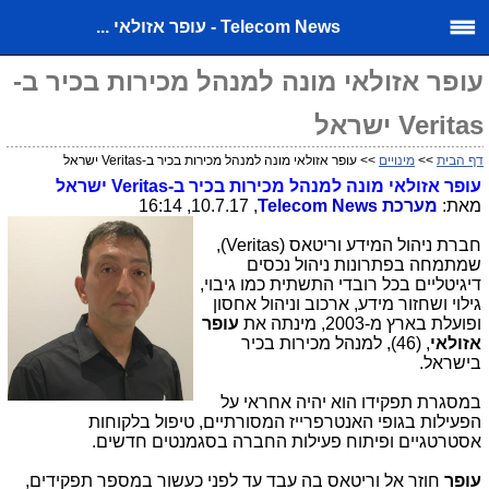
Telecom News - עופר אזולאי ...
עופר אזולאי מונה למנהל מכירות בכיר ב-
Veritas ישראל
דף הבית
>>
מינויים
>> עופר אזולאי מונה למנהל מכירות בכיר ב-Veritas ישראל
עופר אזולאי מונה למנהל מכירות בכיר ב-
Veritas
ישראל
מאת:
מערכת
Telecom News
, 10.7.17, 16:14
חברת ניהול המידע וריטאס (
Veritas
),
שמתמחה בפתרונות ניהול נכסים
דיגיטליים בכל רובדי התשתית כמו גיבוי,
גילוי ושחזור מידע, ארכוב וניהול אחסון
ופועלת בארץ מ-2003, מינתה את
עופר
אזולאי
, (46), למנהל מכירות בכיר
בישראל.
במסגרת תפקידו הוא יהיה אחראי על
הפעילות בגופי האנטרפרייז המסורתיים, טיפול בלקוחות
אסטרטגיים ופיתוח פעילות החברה בסגמנטים חדשים.
עופר
חוזר אל וריטאס בה עבד עד לפני כעשור במספר תפקידים,