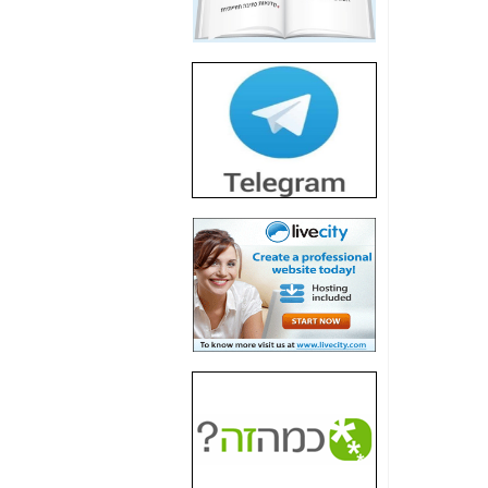
חשיפת חשד לשחיתות
הדומה לזו של "תיק
4000" אך בתחום
הסלולר -
כאן
חשיפת מה שלא
רוצים שתדעו בעניין
פריסת אנלימיטד
(בניחוח בלתי נסבל) -
כאן
חשיפה: איוב קרא
אישר לקבוצת סלקום
בדיוק מה שביבי אישר
ל-Yes ולבזק -
כאן
האם השר איוב קרא
היה צריך בכלל לחתום
על האישור, שנתן
לקבוצת סלקום? -
כאן
האם ביבי וקרא קבלו
בכלל תמורה עבור
ההטבות הרגולטוריות