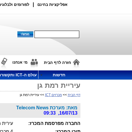
|
אפליקציות בחינם
לפורומים ולבלוגים
מי אנחנו
חזרה לדף הבית
חדשות
עולם ה-ICT ותקשורת
עיריית רמת גן
דף הבית
>>
מכרזים ICT
>> עיריית רמת גן
מאת: מערכת Telecom News
16/07/13, 09:33
החברה מפרסמת המכרז:
עירית 
תוכן המכרז:
4 מכרזים: לאספקת תוכנות ושירותי תמיכה: