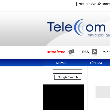
|
שמה לניוזלטר חודשי
RSS
המייל האדום
בות
בקהילה
לגיקים