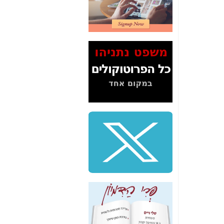
2" על תעלולי השר
משה כחלון -
כאן
המשך חשיפת הבלוף
ששמו "מהפיכת
הסלולר" ואיך מסרסים
את הנתונים לציבור -
כאן
סיכום ביקור בסיליקון
ואלי - למה 3 הגדולות
משקיעות ומפתחות
באותם תחומים -
כאן
שלמה פילבר (עד
לאחרונה מנכ"ל משרד
התקשורת) - עד
מדינה? הצחקתם
אותי! -
כאן
"יש אפליה בחקירה"?
חשיפה: למה השר
משה כחלון לא נחקר
עד היום? -
כאן