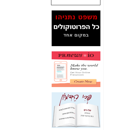
שנתנו לסלקום? -
כאן
המסמכים בנושא בזק-
Yes (תיק 4000)
מוכיחים "תפירת תיק"
לאיש הלא נכון! -
כאן
עובדות ומסמכים
המוסתרים מהציבור:
האם ביבי כשר
תקשורת עזר לקב'
בזק? -
כאן
מה מקור ה-Fake
News שהביא לתפירת
תיק לביבי והעלמת
החשודים הנכונים -
כאן
אחת הרגליים של "תיק
4000 התפור"
התמוטטה היום
בניצחון (כפול) של בזק
-
כאן
איך כתבות מפנקות