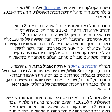
רשת האקסלקטורים העולמית
Techstars
, שלה כ-50 מאיצים
בינלאומיים, הודיעה על תחילת תכנית האקסלרטור השנייה ל-2021
בתל אביב.
התכנית החלה אתמול ותיסגר ב-2 אירועי דמו דיי. ב-3 בינואר
יתקיים אירוע דמו דיי פיזי, וב-13 בינואר יתקיים אירוע דמו דיי
וירטואלי. התכנית תימשך 13 שבועות ובה כל אחד מ-12
הסטארטאפים, שהתקבלו לתוכנית, יקבל השקעה של עד 120 אלף
דולרים. בנוסף, הסטארטאפים יקבלו הדרכה ממנטורים מקצועיים
בעלי שם עולמי, יכירו אנשי מקצוע רבים, יקבלו גישה לרשת
העולמית של טקסטארס וייחשפו לקשרים עם גורמים עסקיים
בחו”ל, משקיעים מובילים מרחבי הגלובוס ולחברות בינלאומיות.
מנהלת
התכנית בישראל
היא
הילה אוביל ברנר
, א שהקימה 3
חברות, בהן
WhiteSmoke
, שמציעה פלטפורמה לעריכה והגהה של
טקסטים באנגלית ונסחרת כיום בבורסה, את הארגון החברתי-
התנדבותי, "יזמיות", שתומך ומקדם נשים יוזמות בתעשיית הייטק,
וניהלה בעבר את התכנית המשותפת של ברקליס ו-
Techstars
בישראל.
הילה אוביל ברנר
: "אני נרגשת לקראת פתיחת המחזור השני של
האקסלרטור ל-2021. זו הפעם הראשונה ברשת העולמית, שבה
פותחים 2 תוכניות מקומיות של האקסלרטור באותה השנה. אני
רואה בכך הבעת אמון אמיתית בתוכנית המקומית, באקוסיסטם