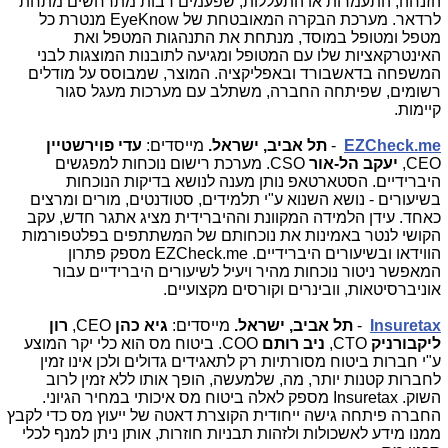
הזנחה, התעמרות או התעללות, שפעמים רבות מתרחשים מתחת
לרדאר. מערכת הבקרה המאובטחת של
EyeKnow
מנטרת כל
מטפל ומטופל במוסד, מנתחת את התנהגות המטפל ואת
האינטרקאציות שלו עם המטופל ומגיעה לתובנות המוצגות לבני
המשפחה בדאשבורד ובאפליקציה. המוצר, שמבוסס על מודלים
רשומים, שפיתחה החברה, משתלב עם מערכות מעגל סגור
קיימות.
EZCheck.me
-
תל אביב, ישראל.
מייסדים
:
עדי פוירשטיין
CEO
,
יעקב הל-אור
CSO
. מערכת רישום נוכחות למפגשים
היברידיים
.
הסטארטאפ נותן מענה לנושא בדיקות הנוכחות
בשיעורים - נושא השנוא ע"י תלמידים, סטודנטים, מורים ומרצים
כאחד. עידן הלמידה המקוונת וההיברידית מציג אתגר חדש, עקב
הקושי לנטר באמינות את נוכחותם של המשתתפים בפלטפורמות
הווידאו ובשיעורים היברידיים.
EZCheck.me
מספק פתרון
המאפשר ניטור נוכחות מהיר ויעיל לשיעורים היברידיים עבור
אוניברסיטאות, וובינרים וקורסים מקצועיים.
Insuretax
-
תל אביב, ישראל.
מייסדים:
גיא כהן
CEO
,
רון
ליקבורניק
CTO
,
ניב רותם
COO
. ביטוח מס הוא כלי יקר המוצע
ע"י חברות ביטוח מסורתיות רק לתאגידים גדולים ולכן אינו זמין
לחברות קטנות יותר, מה, שלמעשה, הופך אותו ללא זמין לרוב
השוק.
Insuretax
מספק לאלה ביטוח מס איכותי במחיר הגיוני.
החברה פיתחה גישה ייחודית הקוצרת דאטה של ייעוץ מס כדי לקבץ
ממנו מידע לאשכולות ולזהות תבניות חוזרות, אותן ניתן למנף לכלי