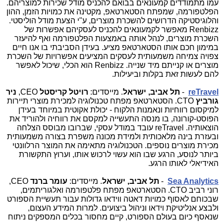
עמו מתמודדים קמעונאים בבואם להכניס מודל שכירות למוצריהם.
הפלטפורמה, שמפתח הסטארטאפ, מקטינה את כמויות הזמן, ההון
והלוגיסטיקה הדרושים להשכרת מוצרים, ע"י הצעת מודל הוליסטי.
Renbizz
מאפשר לקמעונאים להכניס לעסקיהם אפשרות של
השכרת מוצרים, לנהל אותה באמצעות הפלטפורמה ואף להיעזר
במימון חכם אותו הסטארטאפ מציע. בעידן הסביבתי בו אנו חיים
צפויה צמיחה משמעותית לעסקים המציעים אפשרויות של השכרת
מוצרים או קנייתם מיד שנייה.
Renbizz
הוא הכלי, שיכול לאפשר
להם לעשות זאת בקלות וביעילות.
reTravel
-
תל אביב, ישראל
. מייסדים:
רויטל קריסטל
CEO
,
ניר
גורביץ
CTO
. הסטארטאפ מפתח טכנולוגיה למכירת מוצרי תיירות
למיקסום רווחיות ונאמנות הלקוח - יכולת אקוטית במיוחד בעידן
הפוסט-קורונה, בו מנסה התעשייה למקסם את רווחיה ולהוריד את
הוצאותיה.
reTravel
עובד במודל עסקי, שברובו מבוסס הצלחה
ובעזרת בינה מלאכותית ולמידת מכונה משפרת בצורה משמעותית
מכירת מוצרים נוספים. הטכנולוגיה מתאימה את המוצר הרלוונטי
ביותר לנוסע, הרגע שבו הוא עשוי לרכוש אותו, וערוץ התקשורת
האידיאלי לאותו הרגע.
Sea Analytics
-
תל אביב, ישראל
. מייסדים:
עומר ברנד
CEO
,
רוני רביב
CTO
. הסטארטאפ מפתח פלטפורמה ואלגוריתמים,
שבכוחם לאסוף כמויות דאטה ווידאו גדולות עבור תעשיית הספורט
ולבצע אנליטיקת וידאו וניהול ביצועים. למרות המידע העצום,
שנאסף כיום בעולם הספורט, קיים מחסור בכלים המספקים ניתוח