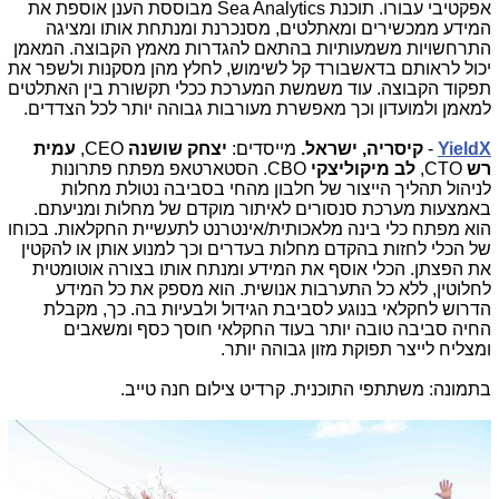
אפקטיבי עבורו. תוכנת
Sea Analytics
מבוססת הענן אוספת את
המידע ממכשירים ומאתלטים, מסנכרנת ומנתחת אותו ומציגה
התרחשויות משמעותיות בהתאם להגדרות מאמץ הקבוצה. המאמן
יכול לראותם בדאשבורד קל לשימוש, לחלץ מהן מסקנות ולשפר את
תפקוד הקבוצה. עוד משמשת המערכת ככלי תקשורת בין האתלטים
למאמן ולמועדון וכך מאפשרת מעורבות גבוהה יותר לכל הצדדים.
YieldX
-
קיסריה, ישראל.
מייסדים:
יצחק שושנה
CEO
,
עמית
רש
CTO
,
לב מיקוליצקי
CBO
. הסטארטאפ מפתח פתרונות
לניהול תהליך הייצור של חלבון מהחי בסביבה נטולת מחלות
באמצעות מערכת סנסורים לאיתור מוקדם של מחלות ומניעתם.
הוא מפתח כלי בינה מלאכותית/אינטרנט לתעשיית החקלאות. בכוחו
של הכלי לחזות בהקדם מחלות בעדרים וכך למנוע אותן או להקטין
את הפצתן. הכלי אוסף את המידע ומנתח אותו בצורה אוטומטית
לחלוטין, ללא כל התערבות אנושית. הוא מספק את כל המידע
הדרוש לחקלאי בנוגע לסביבת הגידול ולבעיות בה. כך, מקבלת
החיה סביבה טובה יותר בעוד החקלאי חוסך כסף ומשאבים
ומצליח לייצר תפוקת מזון גבוהה יותר.
בתמונה: משתתפי התוכנית. קרדיט צילום חנה טייב.