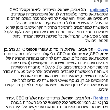
תכנון מס.
optimusQ
-
תל אביב, ישראל.
מייסדים:
ליאור וקסלר
CEO
.
הסטארטאפ מייצר פלטפורמה לניהול ואופטימיזציית קמפיינים
דיגיטליים אוטומטית. הוא שואף להביא למהפכה בעולם הפרסום
הדיגיטלי ולהנגיש אותו לכל סוגי העסקים. הפלטפורמה שלו
מאפשרת למפרסמים להתמקד בתהליך הקריאייטיבי בזמן שהיא
מטפלת בהפצת המודעות. המוצר עונה על הצורך של הלקוח לקבל
One Stop Shop
המנהל את כל פעילות רכישת המדיה וניהול
הקמפיינים שלו.
Ovvio
-
תל אביב, ישראל
. מייסדים:
עופרי וולפוס
CTO
,
נדב בן
יצחק
CEO
,
עמית וולפוס
CPO
. כלי קולבוריישן לחברות שירותים.
הסטארטאפ בונה כלים, שמטרתם להילחם בנקודות התורפה של
מנהלים ועובדים בתעשיית השירותים המקצועיים (משרדי עורכי דין,
פירמות ייעוץ, סוכנויות עיצוב וכו').
Ovvio
זו מחברת וירטואלית
משותפת המאפשרת לעובדים בשירותים אלה לייעל פגישות עבודה
ולהקצות משימות, שמועברות בצורה אוטומטית לגורמים
הרלוונטיים עבורן. בנוסף
Ovvio
מאפשרת לעובדים לנהל את
המידע שלהם ע"י סינון רשימות, משימות וקבצים לאורך פרויקטים
שונים.
Renbizz
-
תל אביב, ישראל
. מייסדים:
ענת אלג׳ם
CEO
,
עירד
כהן
CTO
. רנביז מאפשר לכל קמעונאי להציע השכרות בעזרת
פלטפורמת השכרות הוליסטית. הסטארטאפ מגשר על פער הידע