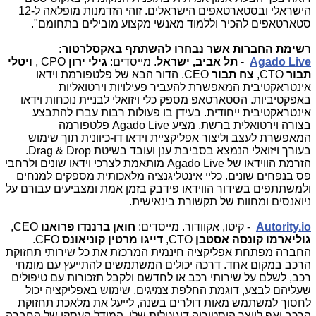
הישראלי ובסטארטאפים הישראלים. זוהי הזדמנות מופלאה ל-12
סטארטאפים להכיר וללמוד מאנשי מקצוע מובילים בתחומם".
רשימת החברות אשר נבחרו להשתתף באקסלרטור:
Agado Live
-
תל אביב, ישראל
. מייסדים:
גילי ירון
CPO
,
ויטלי
תבור
CTO
,
צח תבור
CEO
. הדור הבא של פלטפורמת וידאו
אינטראקטיבית המאפשרת להעביר פעילויות וירטואליות
באפקטיביות. הסטארטאפ מספק כלי ויזואלי לבניית נוכחות וידאו
אינטראקטיבית ייחודית. בעידן בו פעולות רבות עברו להתבצע
בצורה וירטואלית ברשת, מציע
Agado Live
פלטפורמה
המאפשרת לעצב וליצור אפליקציית וידאו דו-כיוונית תוך שימוש
בעורך ויזואלי הנמצא בסביבת ענן ועובד בשיטת
Drag & Drop
.
הזרמת הווידאו של
Agado Live
מותאמת לצרכי וידאו שונים ולרחבי
פס בנפחים שונים. כליי אינטליגנציה מלאכותית מספקים למנחים
ולמשתתפים בשידור הווידאו פידבק בזמן אמת ומצביעים עבורם על
ניואנסים ומחוות של תקשורת בינאישית.
Autority.io
- קיטו, אקוודור. מייסדים:
חואן ברננדו פרואנו
CEO
,
גוליארמו קונסה אסטבן
CTO
,
דייגו מרטין קוניאונס
CFO
.
החברה מפתחת אפליקציה חינמית המרכזת את כל שירותי תחזוקת
הרכב במקום אחד. דרכה יכולים המשתמשים להתייעץ עם מומחי
רכב, לשלם על שירותי רכב או לחדשם ולקבל תזכורות עם טיפולים
שעליהם לבצע, דוגמת החלפת צמיגים. שימוש באפליקציה יכול
לחסוך למשתמש מאות דולרים בשנה, לייעל את מלאכת תחזוקת
הרכב ואף לייצר היסטוריה דיגיטלית שלו. המודל העסקי של החברה