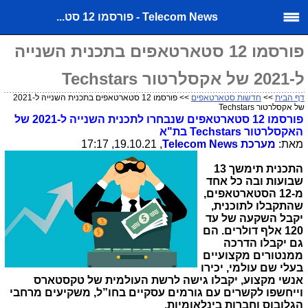
Telecom News - פורסמו 12 סט...
פורסמו 12 סטארטאפים בתכנית השנייה
ל-2021 של אקסלרטור Techstars
דף הבית
>>
חדשות סטארטאפים
>> פורסמו 12 סטארטאפים בתכנית השנייה ל-2021
של אקסלרטור Techstars
פורסמו 12 סטארטאפים שנבחרו לתכנית השנייה ל-2021 של
האקסלרטור
Techstars
בת"א
מאת:
מערכת
Telecom News
, 19.10.21, 17:17
התכנית תימשך 13
שבועות ובה כל אחד
מ-12 הסטארטאפים,
שהתקבלו לתוכנית,
יקבל השקעה של עד
120 אלף דולרים. הם
גם יקבלו הדרכה
ממנטורים מקצועיים
בעלי שם עולמי, יכירו
אנשי מקצוע, יקבלו גישה לרשת העולמית של טקסטארס
וייחשפו לקשרים עם גורמים עסקיים בחו”ל, משקיעים מרחבי
הגלובוס וחברות בינלאומיות.