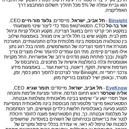
הוא גביית עמלה של 5% מכל תהליך תשלום המתבצע דרך
האפליקציה.
Binsight
-
תל אביב, ישראל
. מייסדים:
גלעד מור-חיים
CEO
,
אור בר-טל
CTO
. הסטארטאפ נוסד כדי ליצור שינוי משמעותי
במקטע הכי קריטי היום במעגל הצריכה, מקטע הכולל קניות וניהול
מזון לבית. מקטע שיש בו חלל ולרוב אינו מנוהל. באמצעות שילוב
בין טכנולוגיה מבוססת בינה מלכותית וכלים התנהגותיים, המערכת
מנטרת את דפוסי הצריכה של המשתמשים, מזהה בכל רגע נתון
אילו מוצרים קיימים, מתי הם עומדים להיגמר ואילו מוצרים צריך
לקנות, ובכך פותחת מגוון מדהים ורחב של אפשרויות, החל מקניות
אוטומטיות וכלה בהמלצות אישיות על מתכונים, בהתבסס על
העדפות אישיות, תוקף, דיאטה, בריאות ועוד… באמצעות מידע
צרכני ייחודי זה,
Binsight
עוזר לצרכנים לחסוך המון כסף, זמן,
מטרד, ובאופן ישיר לצמצם בזריקת מזון.
EyeKnow
-
תל אביב, ישראל.
מייסדים:
תומר שגיא
CEO
,
אליה שטרסר
ראש תחום הנדסה. איתור ומניעת אלימות והזנחה
אצל חסרי ישע ע"י שימוש בבינה מלאכותית ומצלמות אבטחה.
הסטארטאפ מייצר פלטפורמה מבוססת בינה מלאכותית המסייעת
למנוע פגיעה באוכלוסיות חלשות כילדים וקשישים, תוך הסתמכות
על מצלמות אבטחה. כך, נותן הסטארטאפ מענה לחוסר היכולת
לנטר את בריאותם ובטיחותם של השוהים במוסדות, שחשופים
לסכנות של טיפול לא ראוי, אי עמידה בכללי טיפול ומקרים של