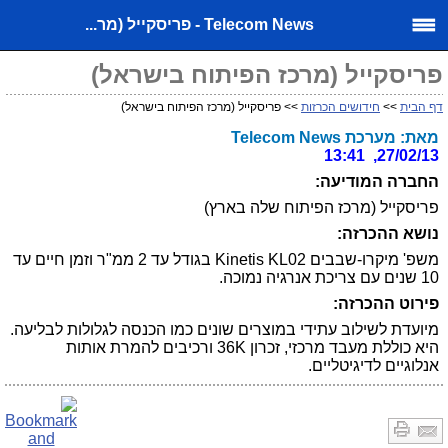
Telecom News - פריסקייל (מר...
פריסקייל (מרכז הפיתוח בישראל)
דף הבית
>>
חידושים הכרזות
>> פריסקייל (מרכז הפיתוח בישראל)
מאת: מערכת Telecom News
27/02/13, 13:41
החברה המודיעה:
פריסקייל (מרכז הפיתוח שלה בארץ)
נושא ההכרזה:
משפ' מיקרו-שבבים Kinetis KL02 בגודל עד 2 ממ"ר וזמן חיים עד
10 שנים עם צריכת אנרגיה נמוכה.
פירוט ההכרזה:
מיועדת לשילוב עתידי במוצרים שונים כמו הכנסה לגלולות לבליעה.
היא כוללת מעבד מרכזי, זכרון 36K ורכיבים להמרת אותות
אנלוגיים לדיגיטליים.