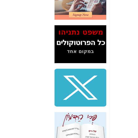
2" על תעלולי השר
משה כחלון -
כאן
המשך חשיפת הבלוף
ששמו "מהפיכת
הסלולר" ואיך מסרסים
את הנתונים לציבור -
כאן
סיכום ביקור בסיליקון
ואלי - למה 3 הגדולות
משקיעות ומפתחות
באותם תחומים -
כאן
שלמה פילבר (עד
לאחרונה מנכ"ל משרד
התקשורת) - עד
מדינה? הצחקתם
אותי! -
כאן
"יש אפליה בחקירה"?
חשיפה: למה השר
משה כחלון לא נחקר
עד היום? -
כאן