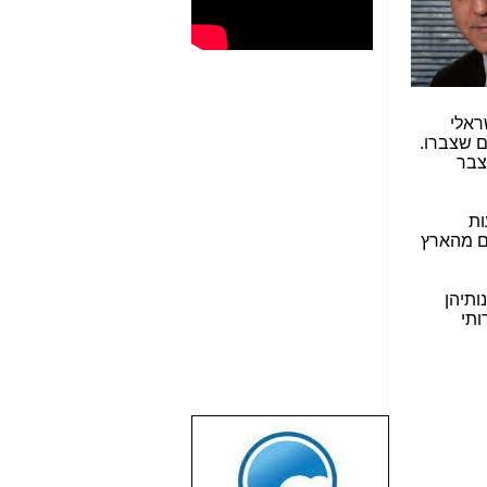
ראלי
ם שצברו.
צבר
יה מתבצעות
ם מהארץ
 שתצגנה לנציגי הדקה ה-90 את פתרונותיהן
יירותי
שבוע טוב לכל
הגולשים באשר
הם!!!