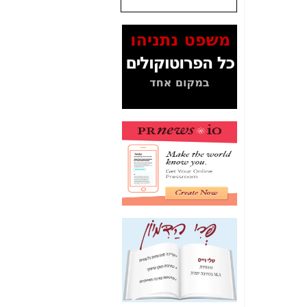
שנתנו לסלקום? -
כאן
המסמכים בנושא בזק-
Yes (תיק 4000)
מוכיחים "תפירת תיק"
לאיש הלא נכון! -
כאן
עובדות ומסמכים
המוסתרים מהציבור:
האם ביבי כשר
תקשורת עזר לקב'
בזק? -
כאן
מה מקור ה-Fake
News שהביא לתפירת
תיק לביבי והעלמת
החשודים הנכונים -
כאן
אחת הרגליים של "תיק
4000 התפור"
התמוטטה היום
בניצחון (כפול) של בזק
-
כאן
איך כתבות מפנקות