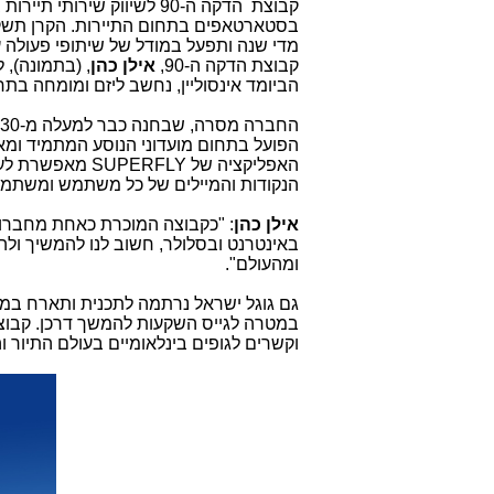
קבוצת הדקה ה-90 לשיווק שי
מדי שנה ותפעל במודל של שיתופי פעולה ע
קבוצת הדקה ה-90,
אילן כהן
, (בתמונה),
הביומד אינסוליין, נחשב ליזם ומומחה בת
החברה מסרה, שבחנה כבר למעלה מ-30 חברות הזנק וביצעה השקעה ראשונה בחברת
הפועל בתחום מועדוני הנוסע המתמיד ומא
האפליקציה של
SUPERFLY
מאפשרת לערו
הנקודות והמיילים של כל משתמש ומשתמ
אילן כהן
באינטרנט ובסלולר, חשוב לנו להמשיך 
ומהעולם".
וקשרים לגופים בינלאומיים בעולם התיור ו