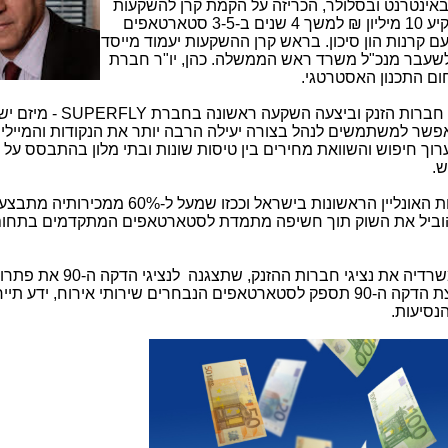
רותי תיירות באינטרנט ובסלולר, הכריזה על הקמת קרן להשקעות
בסטארטאפים בתחום התיירות. הקרן תשקיע 10 מיליון ₪ למשך 4 שנים ב-3-5 סטארטאפים
ם קרנות הון סיכון. בראש קרן ההשקעות יעמוד מייסד
 לשעבר מנכ"ל משרד ראש הממשלה. כהן, יו"ר חברת
חום התכנון האסטרטגי.
SUPERFLY
- מיזם יש
פשר למשתמשים לנהל בצורה יעילה הרבה יותר את הנקודות והמיילי
ך חיפוש והשוואת מחירים בין טיסות שונות ובתי מלון בהתבסס על 
ש.
: "כקבוצה המוכרת כאחת מחברות האונליין הראשונות בישראל וככזו שמעל ל-60% ממכירות
ולהוביל את השוק תוך חשיפה מתמדת לסטארטאפים המתקדמים בתחו
גם גוגל ישראל נרתמה לתכנית ותארח במשרדיה את נציגי חברות ההזנק,
במטרה לגייס השקעות להמשך דרכן. קבוצת הדקה ה-90 תספק לסטארטאפים הנבחרים שירותי אירוח, ידע ת
הנסיעות.