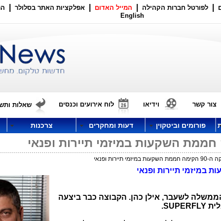
|
|
|
|
לפורטל חברות הקהילה
המייל האדום
אפלקציות האתר בסלולר
הר
English
צור קשר
וידיאו
לוח אירועים וכנסים
שאלות ותשו
פורומים וביטקוין
דעות ומחקרים
צרכנות
מי תיירות ופנאי
ממשלה לשעבר, אילן כהן. הקבוצה כבר
ביצעה
לית
.SUPERFLY