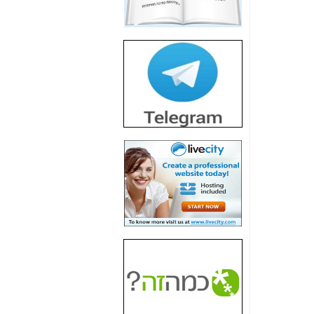
חשיפת חשד לשחיתות
הדומה לזו של "תיק
4000" אך בתחום
הסלולר -
כאן
חשיפת מה שלא
רוצים שתדעו בעניין
פריסת אנלימיטד
(בניחוח בלתי נסבל) -
כאן
חשיפה: איוב קרא
אישר לקבוצת סלקום
בדיוק מה שביבי אישר
ל-Yes ולבזק -
כאן
האם השר איוב קרא
היה צריך בכלל לחתום
על האישור, שנתן
לקבוצת סלקום? -
כאן
האם ביבי וקרא קבלו
בכלל תמורה עבור
ההטבות הרגולטוריות